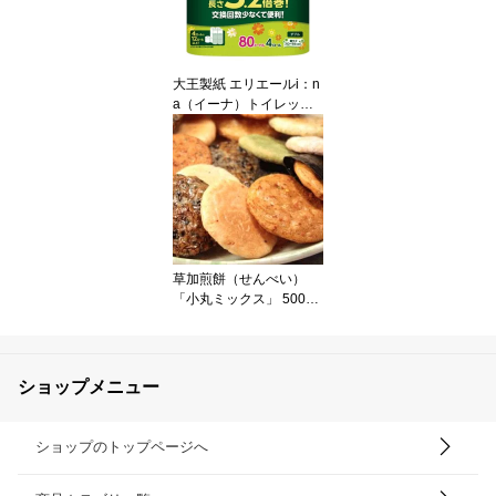
イドボード リビングボー
ド テレビ収納棚 TV収納
棚 ディスプレイ家具 イ
ンテリア家具 組立品
大王製紙 エリエールi：n
a（イーナ）トイレット
ティシュー 3.2倍巻 ダブ
ル 芯あり 80m 1セット
（64ロール：4ロール×1
6パック）
草加煎餅（せんべい）
「小丸ミックス」 500g
入【代引不可】
ショップメニュー
ショップのトップページへ