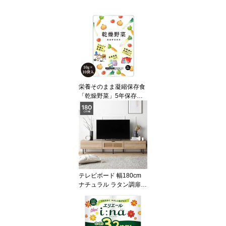
栄養そのまま凝縮保存食
「乾燥野菜」5年保存（1
袋10g×10袋）【5個セッ
ト】
テレビボード 幅180cm
ナチュラル ラタン調扉
大容量収納 異素材デザイ
ン スチール TVボード テ
レビ台 TV台 ディスプレ
イボード ローボード サ