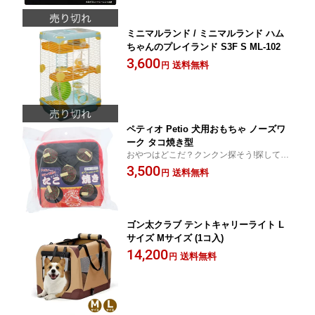
ミニマルランド / ミニマルランド ハム
ちゃんのプレイランド S3F S ML-102
3,600
送料無料
円
ペティオ Petio 犬用おもちゃ ノーズワ
ーク タコ焼き型
おやつはどこだ？クンクン探そう!探して楽
しい知育玩具!嗅覚トレーニングにもピッタ
3,500
送料無料
円
リ! 笛入り。フードポケット付き。
ゴン太クラブ テントキャリーライト L
サイズ Mサイズ (1コ入)
14,200
送料無料
円