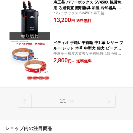
寿工芸 パワーボックス SV450X 観賞魚
用 ろ過装置 照明器具 加温 冷却器具 水
パワーボックス SV450X 寿工芸
質調整剤 濾過材 底砂 フィルター LED
13,200
ライト サーモスタット ヒーター エアポ
送料無料
円
ンプ 掃除グッズ 水槽フィルム パイプ
カルキ抜き
ペティオ 手縫い平首輪 中1 革 レザー ブ
ルー レッド 本革 中型犬 柴犬 ビーグル
牛皮革一枚皮の丈夫な平首輪特に短毛種の
24mm 27mm 30mm 36mm 牛革一枚皮
ワンちゃんにおすすめしたいフラットタイ
2,800
で丈夫 特に短毛犬におすすめのフラッ
送料無料
円
～
プの首輪 毛切れを防ぐサイド面とり仕様 製
トタイプ 毛切れを防ぐサイド面取り仕
品強度を高める手縫い仕様
様 Petio
1/1
ショップ内の注目商品