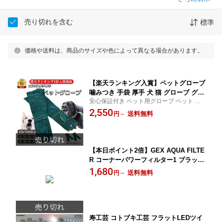
売り切れを含む
標準
価格や送料は、商品のサイズや色によって異なる場合があります。
【楽天ランキング入賞】ペットグローブ
噛みつき 手袋 厚手 犬 猫 グローブ グリ
安心保証付き ペット用グローブ ペット 噛
ーン 噛みつき防止 しつけ 躾 牛革 引っ
みつき防止 グローブ 猫 噛み 個人 業務用 し
2,550
かき 犬 猫 耐熱性 耐久性 傷防止 園芸 キ
送料無料
円
～
つけ 躾
ャンプ イヌ ネコ 保護 爬虫類 革手
【本日ポイント2倍】GEX AQUA FILTE
R コーナーパワーフィルター1 ブラック
縦・横設置 静音設計 活性炭+ハードマ
1,680
送料無料
円
～
ット 母の日
寿工芸 コトブキ工芸 フラットLEDツイ