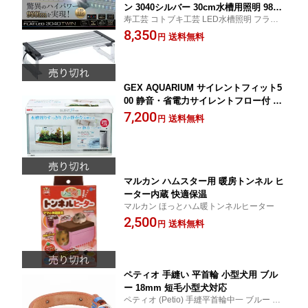
ン 3040シルバー 30cm水槽用照明 980l
寿工芸 コトブキ工芸 LED水槽照明 フラッ
m 5W
トツイン 3040 シルバー 30cm 980lm 5W
8,350
送料無料
円
GEX AQUARIUM サイレントフィット5
00 静音・省電力サイレントフロー付 ホ
ワイトフレーム水槽W50×D24×H29cm
7,200
送料無料
円
約30L
マルカン ハムスター用 暖房トンネル ヒ
ーター内蔵 快適保温
マルカン ほっとハム暖トンネルヒーター
2,500
送料無料
円
ペティオ 手縫い 平首輪 小型犬用 ブル
ー 18mm 短毛小型犬対応
ペティオ (Petio) 手縫平首輪中一 ブルー 短