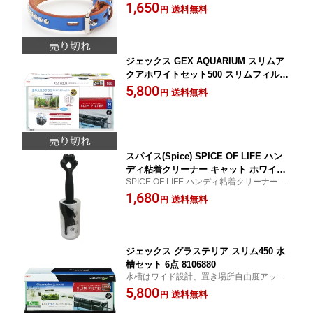
毛・小型犬用 18mm
1,650
送料無料
円
ジェックス GEX AQUARIUM スリムア
クアホワイトセット500 スリムフィルタ
ー付属 ガラス 水槽 金魚 ホワイトフレ
5,800
送料無料
円
ーム水槽W50×D24×H29cm 約30L
スパイス(Spice) SPICE OF LIFE ハン
ディ粘着クリーナー キャット ホワイト
SPICE OF LIFE ハンディ粘着クリーナー キ
ブラック 直径5.5cm 高さ23cm JYLH10
ャット ホワイト ブラック 直径5.5cm 高さ2
1,680
10WH
送料無料
円
3cm JYLH1010WH
ジェックス グラステリア スリム450 水
槽セット 6点 8106880
水槽はワイド設計、置き場所自由度アップ
のスリムスタイル！
5,800
送料無料
円