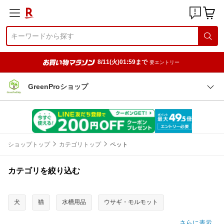
8/11(火)01:59まで
要エントリー
GreenProショップ
ショップトップ
カテゴリトップ
ペット
カテゴリを絞り込む
犬
猫
水槽用品
ウサギ・モルモット
さらに表示