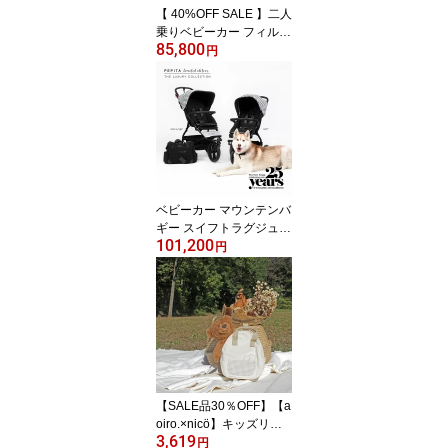
【 40%OFF SALE 】二人
乗りベビーカー フィルア
85,800
ンドテッズ ダッシュ V6
円
2019＋モデル【8色あ
り】 phil&teds Dash V6
2019+
ベビーカー マウンテンバ
ギー スイフトラグジュア
101,200
リーモデルmountain bug
円
gy swift luxury 新生児か
ら5歳頃まで 3輪 三輪 エ
アロテックタイヤ ハンド
ル角度調整可能 10イン
チ パンク心配なし 千鳥
柄 おしゃれベビーカー
【SALE品30％OFF】【a
oiro.×nicö】キッズリュ
3,619
ック ベビーリュック ビ
円