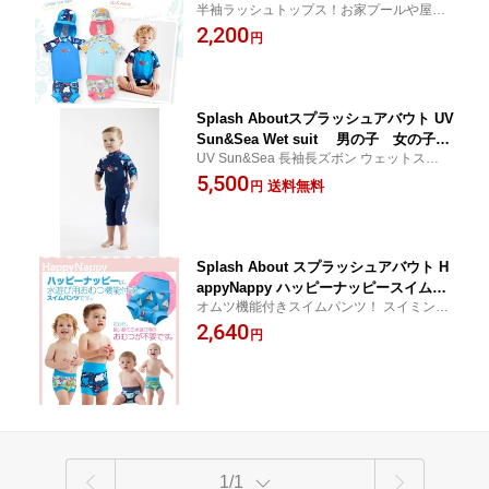
半袖ラッシュトップス！お家プールや屋外
子 女の子 お家プール レジャー海、
プールや海で活躍
2,200
川、日焼け防止 熱中症対策
円
Splash Aboutスプラッシュアバウト UV
Sun&Sea Wet suit 男の子 女の子
UV Sun&Sea 長袖長ズボン ウェットスー
お家プール レジャー海、川、日焼け防
ツ！お家プールや屋外プールや海で活躍
5,500
止 熱中症対策
送料無料
円
Splash About スプラッシュアバウト H
appyNappy ハッピーナッピースイムパ
オムツ機能付きスイムパンツ！ スイミング
ンツ 水着 スイミングウエア ベビー
スクールや海、プール、旅行先でも大活
2,640
スイミングウエア
円
躍！
1/1