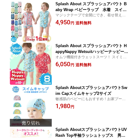
Splash About スプラッシュアバウト B
aby Wrap ベビーラップ 水着 スイミ
マジックテープで全開にでき、着せ替えが
ングウエア ベビースイムウエア
簡単！UPF50+で紫外線対策もできます。
4,950
送料無料
円
Splash About スプラッシュアバウト H
appyNappy Wetsuitハッピーナッピーウ
オムツ機能付きウェットスーツ！ スイミン
ェットスーツ 水着 スイミングウエ
グスクールや海、プール、旅行先でも大活
6,050
ア ベビースイミングウエア
送料無料
円
躍！
Splash AboutスプラッシュアバウトSw
im Capスイムキャップ2サイズ
敏感肌のベビーにもおすすめ！お家プール
や屋外プールや海で活躍
1,980
円
Splash AboutスプラッシュアバウトUV
Rash Top半袖ラッシュトップス 男の