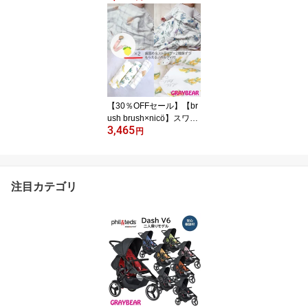
スケット バッグ ファー
ストリュックおしゃれ ギ
フト 出産祝い 男の子 女
の子 プチギフト 1歳2歳
3歳 一升餅 ベージュ ユニ
セックス チェストベルト
付
【30％OFFセール】【br
ush brush×nicö】スワド
3,465
ル【全3種】 おくるみ ガ
円
ーゼ ブランケットおしゃ
れ ギフト 出産祝い 男の
子 女の子 プチギフト 1歳
2歳 3歳
注目カテゴリ