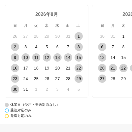
2026年8月
20
日
月
火
水
木
金
土
日
月
火
26
27
28
29
30
31
1
30
31
1
2
3
4
5
6
7
8
6
7
8
9
10
11
12
13
14
15
13
14
15
16
17
18
19
20
21
22
20
21
22
23
24
25
26
27
28
29
27
28
29
30
31
1
2
3
4
5
休業日（受注・発送対応なし）
受注対応のみ
発送対応のみ