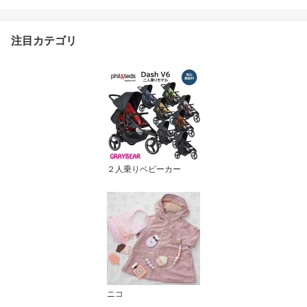
れ ギフト 出産祝い 男の
子 女の子 プチギフト 1歳
2歳 3歳
注目カテゴリ
２人乗りベビーカー
ニコ