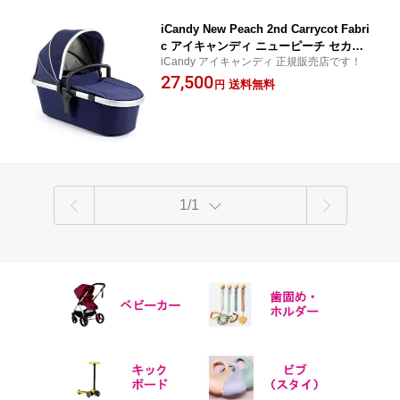
iCandy New Peach 2nd Carrycot Fabri
c アイキャンディ ニューピーチ セカン
iCandy アイキャンディ 正規販売店です！
ドキャリーコット ファブリック【4色あ
27,500
り】
送料無料
円
1/1