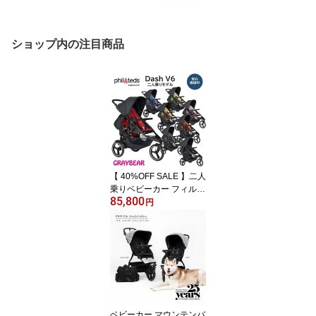
ショップ内の注目商品
【 40%OFF SALE 】二人
乗りベビーカー フィルア
85,800
ンドテッズ ダッシュ V6
円
2019＋モデル【8色あ
り】 phil&teds Dash V6
2019+
ベビーカー マウンテンバ