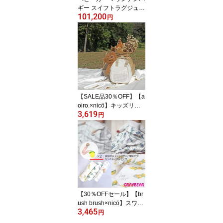
ギー スイフトラグジュア
101,200
リーモデルmountain bug
円
gy swift luxury 新生児か
ら5歳頃まで 3輪 三輪 エ
アロテックタイヤ ハンド
ル角度調整可能 10イン
チ パンク心配なし 千鳥
柄 おしゃれベビーカー
【SALE品30％OFF】【a
oiro.×nicö】キッズリュ
3,619
ック ベビーリュック ビ
円
スケット バッグ ファー
ストリュックおしゃれ ギ
フト 出産祝い 男の子 女
の子 プチギフト 1歳2歳
3歳 一升餅 ベージュ ユニ
セックス チェストベルト
付
【30％OFFセール】【br
ush brush×nicö】スワド
3,465
ル【全3種】 おくるみ ガ
円
ーゼ ブランケットおしゃ