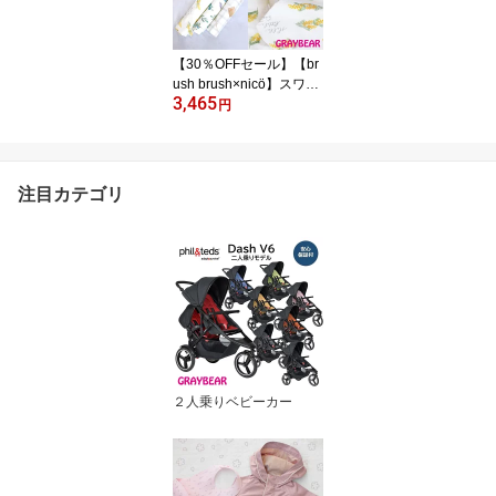
セックス チェストベルト
付
【30％OFFセール】【br
ush brush×nicö】スワド
3,465
ル【全3種】 おくるみ ガ
円
ーゼ ブランケットおしゃ
れ ギフト 出産祝い 男の
子 女の子 プチギフト 1歳
2歳 3歳
注目カテゴリ
２人乗りベビーカー