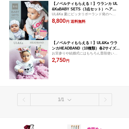
【ノベルティもらえる！】ウランカ UL
&KaBABY SETS（3点セット）ヘアバ
UL&Ka 夏にピッタリポーランド発のヘアバ
ンド/ベビーキャップ/ショールネック
ンド！
8,800
（生後3〜6ヶ月）【2種】おしゃれ お宮
送料無料
円
参り 結婚式 ギフト 出産祝い プチギフ
ト 女の子 ベビー 0歳児 記念撮影 記念フ
ォト おめかし
【ノベルティもらえる！】UL&Ka ウラ
ンカHEADBAND（10種類）各2サイズあ
お宮参りや結婚式にはもちろん普段使いで
り！ヘアバンド おしゃれ お宮参り 結婚
おしゃれに！前髪が目に入らないように。
2,750
式 普段使い ギフト 出産祝い プチギフ
円
女の子ベビーをおしゃれにかわいくするア
ト おそろい 女の子 ベビー 0歳児 1歳 2
イテム
歳 3歳 結婚式 記念撮影 記念フォト おめ
かし
1/1