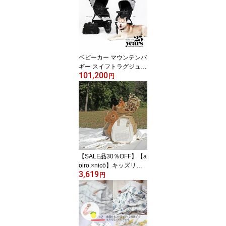
2019+
ベビーカー マウンテンバ
ギー スイフトラグジュア
101,200
リーモデルmountain bug
円
gy swift luxury 新生児か
ら5歳頃まで 3輪 三輪 エ
アロテックタイヤ ハンド
ル角度調整可能 10イン
チ パンク心配なし 千鳥
柄 おしゃれベビーカー
【SALE品30％OFF】【a
oiro.×nicö】キッズリュ
3,619
ック ベビーリュック ビ
円
スケット バッグ ファー
ストリュックおしゃれ ギ
フト 出産祝い 男の子 女
の子 プチギフト 1歳2歳
3歳 一升餅 ベージュ ユニ