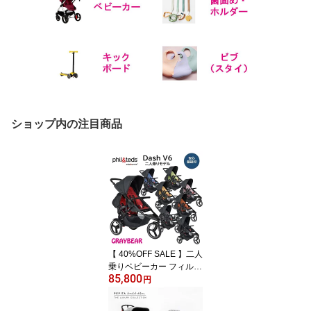
ショップ内の注目商品
【 40%OFF SALE 】二人
乗りベビーカー フィルア
85,800
ンドテッズ ダッシュ V6
円
2019＋モデル【8色あ
り】 phil&teds Dash V6