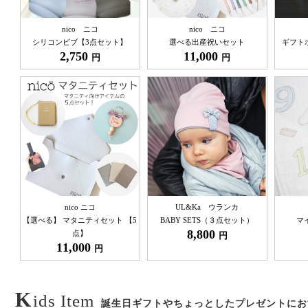
nico ニコ
nico ニコ
シリコンビブ【3点セット】
選べる出産祝いセット
ギフト
2,750
11,000
円
円
nico ニコ
UL&Ka ウランカ
【選べる】 マタニティセット 【5
BABY SETS（３点セット）
マ
8,800
点】
円
11,000
円
K
ids Item
誕生日ギフトやちょっとしたプレゼントにお