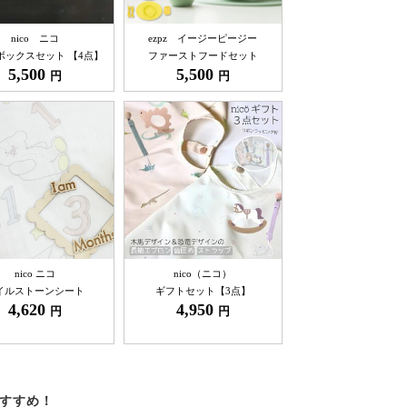
nico ニコ
ezpz イージーピージー
ボックスセット 【4点】
ファーストフードセット
5,500
5,500
円
円
nico ニコ
nico（ニコ）
イルストーンシート
ギフトセット【3点】
4,620
4,950
円
円
すすめ！