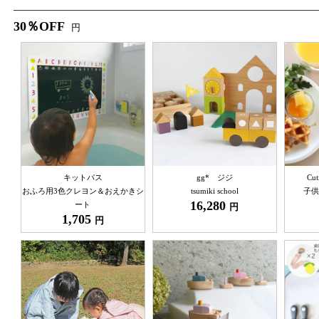
30％OFF
円
キットパス
gg* ジジ
Cu
おふろ用3色クレヨン＆おえかきシ
tsumiki school
子供
16,280
ート
円
1,705
円