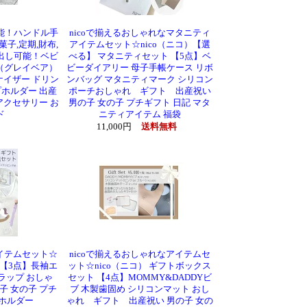
能！ハンドル手
nicoで揃えるおしゃれなマタニティ
子,定期,財布,
アイテムセット☆nico（ニコ）【選
出し可能！ベビ
べる】 マタニティセット 【5点】ベ
R（グレイベア）
ビーダイアリー 母子手帳ケース リボ
ナイザー ドリン
ンバッグ マタニティマーク シリコン
プホルダー 出産
ポーチおしゃれ ギフト 出産祝い
アクセサリー お
男の子 女の子 プチギフト 日記 マタ
ド
ニティアイテム 福袋
11,000円
送料無料
アイテムセット☆
nicoで揃えるおしゃれなアイテムセ
 【3点】長袖エ
ット☆nico（ニコ） ギフトボックス
ラップ おしゃ
セット 【4点】MOMMY&DADDYビ
子 女の子 プチ
ブ 木製歯固め シリコンマット おし
 ホルダー
ゃれ ギフト 出産祝い 男の子 女の