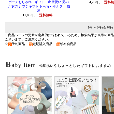
ポーチおしゃれ ギフト 出産祝い 男の
4,950円
送料無
子 女の子 プチギフト おもちゃホルダー 福
袋
11,000円
送料無料
1件 ～ 6件 (全 6件)
※商品ページの更新が定期的に行われているため、検索結果が実際の商品
ございます。ご注意ください。
※
予約商品
定期購入商品
頒布会商品
B
aby Item
出産祝いやちょっとしたギフトにおすすめ