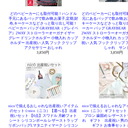
どのベビーカーにも取付可能！ハンドル
どのベビーカーにも取付可
手元にあるバッグで飲み物,お菓子,定期,財
元にあるバッグで飲み物,お菓
布,キーケースなどさっと取り出し可能！
キーケースなどさっと取り
ベビーカー バッグ GRAYBEAR（グレイベ
ーカー バッグ GRAYBEA
ア）2WAY ストローラーオーガナイザー
2WAY ストローラーオーガ
グレー ドリンクホルダー 小物入れ カップ
クホルダー 小物入れ カッ
ホルダー 出産祝い 人気 フック クリップ
祝い 人気 フック クリップ 
アクセサリー おしゃれ
しゃれ サン
3,850円
3,850円
nicoで揃えるおしゃれな出産祝いアイテム
nicoで揃えるおしゃれな
のセット☆nico（ニコ）【選べる】 出産
nico（ニコ） ギフトセット
祝いセット 【6点】スワドル 月齢フォト
プロン 歯固め レザースト
シート シリコンボール レザーストラップ
れ ギフト 出産祝い 男の
リボンバッグLマタニティマーク シリコン
ギフト お食事セット