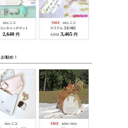
nico ニコ
SALE
nico ニコ
コンキャッチマット
スワドル【全3種】
2,640
3,465
円
4,950
円
にお勧め！
nico ニコ
SALE
aoiro.×nico