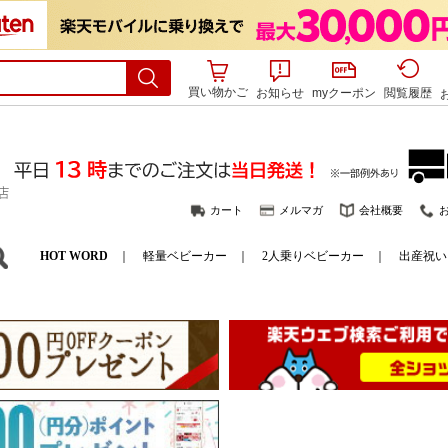
買い物かご
お知らせ
myクーポン
閲覧履歴
カート
メルマガ
会社概要
HOT WORD
｜
軽量ベビーカー
｜
2人乗りベビーカー
｜
出産祝い