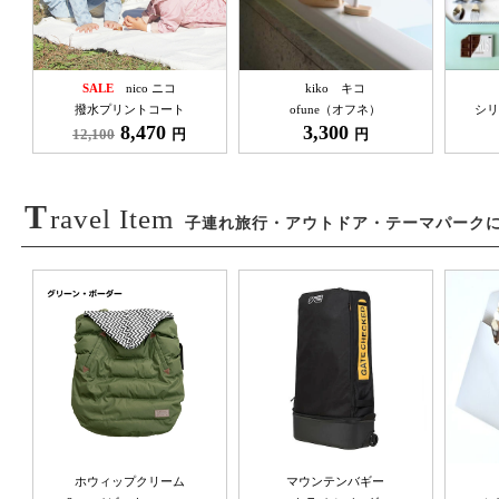
SALE
nico ニコ
kiko キコ
撥水プリントコート
ofune（オフネ）
シリ
8,470
3,300
12,100
円
円
T
ravel Item
子連れ旅行・アウトドア・テーマパーク
ホウィップクリーム
マウンテンバギー