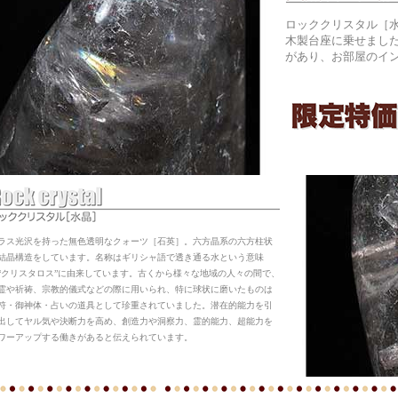
ロッククリスタル［
木製台座に乗せまし
があり、お部屋のイ
ラス光沢を持った無色透明なクォーツ［石英］。六方晶系の六方柱状
結晶構造をしています。名称はギリシャ語で透き通る水という意味
“クリスタロス”に由来しています。古くから様々な地域の人々の間で、
霊や祈祷、宗教的儀式などの際に用いられ、特に球状に磨いたものは
符・御神体・占いの道具として珍重されていました。潜在的能力を引
出してヤル気や決断力を高め、創造力や洞察力、霊的能力、超能力を
ワーアップする働きがあると伝えられています。