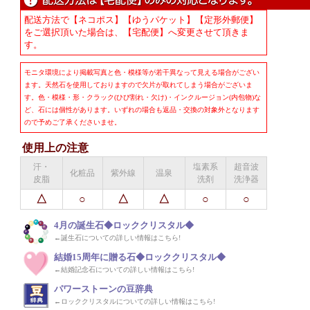
配送方法で【ネコポス】【ゆうパケット】【定形外郵便】
をご選択頂いた場合は、【宅配便】へ変更させて頂きま
す。
モニタ環境により掲載写真と色・模様等が若干異なって見える場合がござい
ます。天然石を使用しておりますので欠片が取れてしまう場合がございま
す。色・模様・形・クラック(ひび割れ・欠け)・インクルージョン(内包物)な
ど、石には個性があります。いずれの場合も返品・交換の対象外となります
ので予めご了承くださいませ。
使用上の注意
汗・
塩素系
超音波
化粧品
紫外線
温泉
皮脂
洗剤
洗浄器
△
○
△
△
○
○
4月の誕生石◆ロッククリスタル◆
←誕生石についての詳しい情報はこちら!
結婚15周年に贈る石◆ロッククリスタル◆
←結婚記念石についての詳しい情報はこちら!
パワーストーンの豆辞典
←ロッククリスタルについての詳しい情報はこちら!