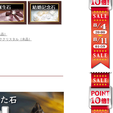
水晶］
ククリスタル［水晶］