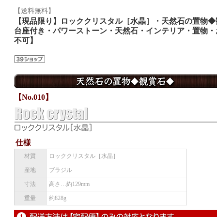
【送料無料】
【現品限り】ロッククリスタル［水晶］・天然石の置物◆観賞石
台座付き・パワーストーン・天然石・インテリア・置物・
不可】
【No.010】
仕様
材質
ロッククリスタル［水晶］
産地
ブラジル
寸法
高さ…約129mm
重量
約828g