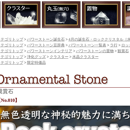
カテゴリトップ
>
パワーストーン誕生石
>
4月の誕生石・ロッククリスタル［
カテゴリトップ
>
パワーストーン豆辞典
>
パワーストーン一覧表
>
ラ行
>
ロッ
カテゴリトップ
>
パワーストーンインテリア
>
パワーストーンの置物
>
観賞石
カテゴリトップ
>
浄化グッズ
>
クラスター
>
水晶クラスター
カテゴリトップ
>
限定特価品
No.010】