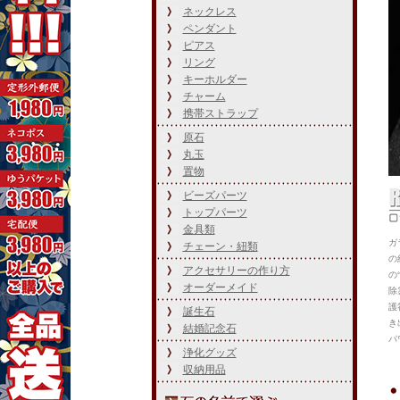
ネックレス
ペンダント
ピアス
リング
キーホルダー
チャーム
携帯ストラップ
原石
丸玉
置物
ビーズパーツ
トップパーツ
金具類
ガ
チェーン・紐類
の
アクセサリーの作り方
の
オーダーメイド
除
護
誕生石
き
結婚記念石
パ
浄化グッズ
収納用品