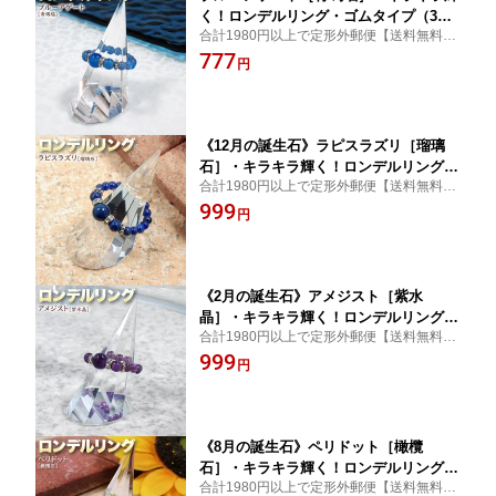
く！ロンデルリング・ゴムタイプ（3号
合計1980円以上で定形外郵便【送料無料】
／6号／9号／12号／15号／18号）・パ
サイズが選べる！
777
ワーストーン・天然石・ハンドメイド・
円
手作り・柔らかな着け心地！☆親子愛・
兄弟愛を象徴する石☆
《12月の誕生石》ラピスラズリ［瑠璃
石］・キラキラ輝く！ロンデルリング・
合計1980円以上で定形外郵便【送料無料】
ゴムタイプ（3号／6号／9号／12号／15
サイズが選べる！
999
号／18号）・パワーストーン・天然石・
円
ハンドメイド・手作り・柔らかな着け心
地！☆心の邪念を取り除き幸運をもたら
す石☆
《2月の誕生石》アメジスト［紫水
晶］・キラキラ輝く！ロンデルリング・
合計1980円以上で定形外郵便【送料無料】
ゴムタイプ（3号／6号／9号／12号／15
サイズが選べる！
999
号／18号）・パワーストーン・天然石・
円
ハンドメイド・手作り・柔らかな着け心
地！☆隠された魅力を引き出す石☆
《8月の誕生石》ペリドット［橄欖
石］・キラキラ輝く！ロンデルリング・
合計1980円以上で定形外郵便【送料無料】
ゴムタイプ（3号／6号／9号／12号／15