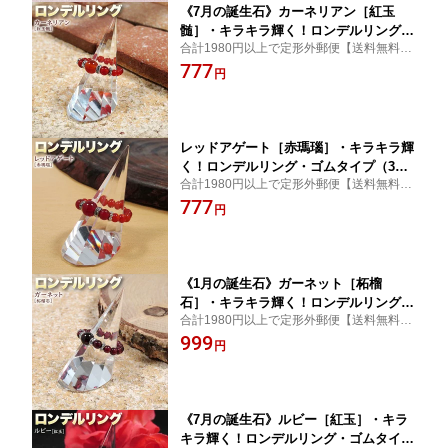
《7月の誕生石》カーネリアン［紅玉
髄］・キラキラ輝く！ロンデルリング・
合計1980円以上で定形外郵便【送料無料】
ゴムタイプ（3号／6号／9号／12号／15
サイズが選べる！
777
号／18号）・パワーストーン・天然石・
円
ハンドメイド・手作り・柔らかな着け心
地！☆力強さと勇気を与える石☆
レッドアゲート［赤瑪瑙］・キラキラ輝
く！ロンデルリング・ゴムタイプ（3号
合計1980円以上で定形外郵便【送料無料】
／6号／9号／12号／15号／18号）・パ
サイズが選べる！
777
ワーストーン・天然石・ハンドメイド・
円
手作り・柔らかな着け心地！☆親子愛・
兄弟愛を象徴する石☆
《1月の誕生石》ガーネット［柘榴
石］・キラキラ輝く！ロンデルリング・
合計1980円以上で定形外郵便【送料無料】
ゴムタイプ（3号／6号／9号／12号／15
サイズが選べる！
999
号／18号）・パワーストーン・天然石・
円
ハンドメイド・手作り・柔らかな着け心
地！☆変わらぬ愛情をもたらす石☆
《7月の誕生石》ルビー［紅玉］・キラ
キラ輝く！ロンデルリング・ゴムタイプ