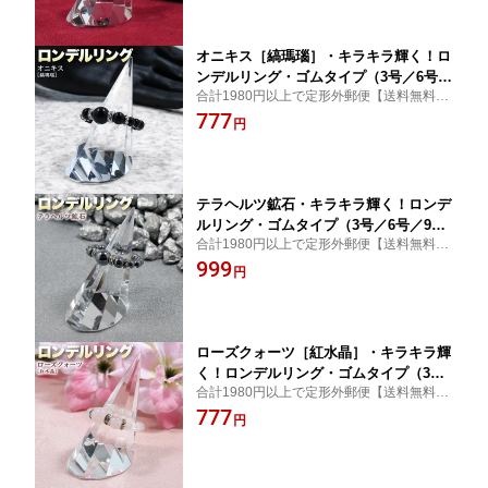
命力を活発にする石☆
オニキス［縞瑪瑙］・キラキラ輝く！ロ
ンデルリング・ゴムタイプ（3号／6号／
合計1980円以上で定形外郵便【送料無料】
9号／12号／15号／18号）・パワースト
サイズが選べる！
777
ーン・天然石・ハンドメイド・手作り・
円
柔らかな着け心地！☆ビーナスの爪と伝
えられる神話の石☆
テラヘルツ鉱石・キラキラ輝く！ロンデ
ルリング・ゴムタイプ（3号／6号／9号
合計1980円以上で定形外郵便【送料無料】
／12号／15号／18号）・パワーストー
サイズが選べる！
999
ン・天然石・ハンドメイド・手作り・柔
円
らかな着け心地！☆電磁波を放出する人
工鉱石☆
ローズクォーツ［紅水晶］・キラキラ輝
く！ロンデルリング・ゴムタイプ（3号
合計1980円以上で定形外郵便【送料無料】
／6号／9号／12号／15号／18号）・パ
サイズが選べる！
777
ワーストーン・天然石・ハンドメイド・
円
手作り・柔らかな着け心地！☆愛と美の
女神アフロディーテの石☆