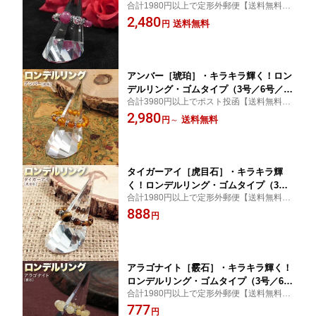
合計1980円以上で定形外郵便【送料無料】
（3号／6号／9号／12号／15号／18
サイズが選べる！
2,480
号）・パワーストーン・天然石・ハンド
送料無料
円
メイド・手作り・柔らかな着け心地！☆
燃え上がる情熱の石☆
アンバー［琥珀］・キラキラ輝く！ロン
デルリング・ゴムタイプ（3号／6号／9
合計3980円以上でポスト投函【送料無料】
号／12号／15号／18号／21号）・パワ
サイズが選べる！
2,980
ーストーン・天然石・ハンドメイド・手
送料無料
円
～
作り・柔らかな着け心地！☆太古の時を
封じ込めた神秘の石☆
タイガーアイ［虎目石］・キラキラ輝
く！ロンデルリング・ゴムタイプ（3号
合計1980円以上で定形外郵便【送料無料】
／6号／9号／12号／15号／18号）・パ
サイズが選べる！
888
ワーストーン・天然石・ハンドメイド・
円
手作り・柔らかな着け心地！☆金運・仕
事運を良くする石☆
アラゴナイト［霰石］・キラキラ輝く！
ロンデルリング・ゴムタイプ（3号／6号
合計1980円以上で定形外郵便【送料無料】
／9号／12号／15号／18号）・パワース
サイズが選べる！
777
トーン・天然石・ハンドメイド・手作
円