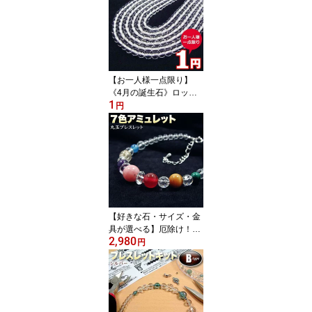
【お一人様一点限り】
《4月の誕生石》ロック
1
クリスタル［水晶］・丸
円
玉ビーズ◆4mm玉◆〈5
玉入〉・パワーストー
ン・天然石・お守り・ハ
ンドメイド・手作り・パ
ーツ・お試し価格！99%
OFF【1円】
【好きな石・サイズ・金
具が選べる】厄除け！7
2,980
色アミュレット丸玉ブレ
円
スレット(金具タイプ/ゴ
ムタイプ)・パワーストー
ン・天然石・ハンドメイ
ド・手作り・オーダーメ
イド・☆幸運を呼ぶ7色