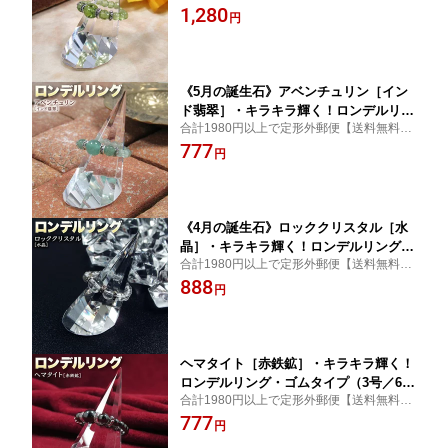
サイズが選べる！
1,280
号／18号）・パワーストーン・天然石・
円
ハンドメイド・手作り・柔らかな着け心
地！☆家庭を円満にする夫婦和合の石☆
《5月の誕生石》アベンチュリン［イン
ド翡翠］・キラキラ輝く！ロンデルリン
合計1980円以上で定形外郵便【送料無料】
グ・ゴムタイプ（3号／6号／9号／12号
サイズが選べる！
777
／15号／18号）・パワーストーン・天然
円
石・ハンドメイド・手作り・柔らかな着
け心地！☆洞察力を高める石☆
《4月の誕生石》ロッククリスタル［水
晶］・キラキラ輝く！ロンデルリング・
合計1980円以上で定形外郵便【送料無料】
ゴムタイプ（3号／6号／9号／12号／15
サイズが選べる！
888
号）・パワーストーン・天然石・ハンド
円
メイド・手作り・柔らかな着け心地！☆
無色透明な神秘的魅力に満ちた石☆
ヘマタイト［赤鉄鉱］・キラキラ輝く！
ロンデルリング・ゴムタイプ（3号／6号
合計1980円以上で定形外郵便【送料無料】
／9号／12号／15号／18号）・パワース
サイズが選べる！
777
トーン・天然石・ハンドメイド・手作
円
り・柔らかな着け心地！☆血液を司り生