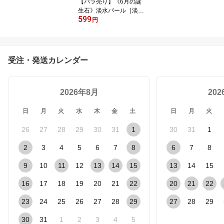
【バラ売り】《6月の誕
生石》淡水パール［淡水
599
真珠］～ホワイト～・丸
円
玉(セミラウンド)ビーズ
◆4mm玉◆〈5玉入〉・
パワーストーン・天然
石・お守り・ハンドメイ
受注・発送カレンダー
ド・手作り・パーツ・☆
清らかで気品に満ちた海
の宝石☆
2026年8月
20
日
月
火
水
木
金
土
日
月
火
26
27
28
29
30
31
1
30
31
1
2
3
4
5
6
7
8
6
7
8
9
10
11
12
13
14
15
13
14
15
16
17
18
19
20
21
22
20
21
22
23
24
25
26
27
28
29
27
28
29
30
31
1
2
3
4
5