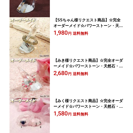
り・柔らかな着け心地！☆集中力を高め
る精神安定の石☆
【SSちゃん様リクエスト商品】☆完全
オーダーメイド☆パワーストーン・天然
石・こんなの欲しい!◆No.0099◆・ラブ
1,980
送料無料
円
ラドライトのシンプルリング♪
【みき様リクエスト商品】☆完全オーダ
ーメイド☆パワーストーン・天然石・こ
んなの欲しい!◆No.0159◆・インカロー
2,680
送料無料
円
ズ＆ハウライトのツートンリング♪
【みく様リクエスト商品】☆完全オーダ
ーメイド☆パワーストーン・天然石・こ
んなの欲しい!◆No.0238◆・6月&9月の
1,580
送料無料
円
誕生石ロンデルリング♪