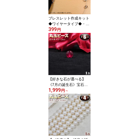
のパワーストーン☆ パワ
ーストーン専門店 プレゼ
ント ギフト GRAVEL
ブレスレット作成キット
◆ワイヤータイプ◆・シ
399
ルバー・☆必要な部品と
円
作り方説明書がセットに
なってお手軽簡単☆
【好きな石が選べる】
《7月の誕生石》宝石質
1,999
ルビー［紅玉］・丸玉ビ
円
～
ーズ◆6mm玉◆〈1
玉〉・パワーストーン・
天然石・お守り・ハンド
メイド・手作り・パー
ツ・☆燃え上がる情熱の
石☆