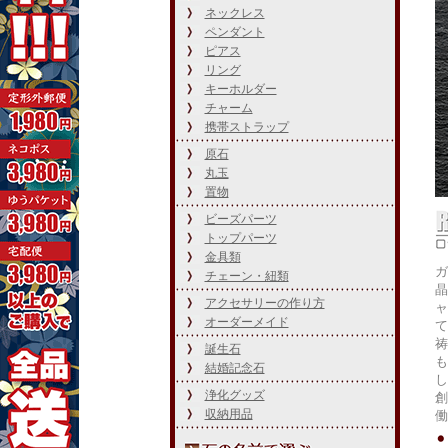
ネックレス
ペンダント
ピアス
リング
キーホルダー
チャーム
携帯ストラップ
原石
丸玉
置物
ビーズパーツ
トップパーツ
金具類
ガ
チェーン・紐類
晶
アクセサリーの作り方
ャ
オーダーメイド
て
祷
誕生石
も
結婚記念石
し
浄化グッズ
創
収納用品
働