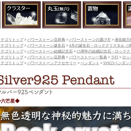
カテゴリトップ
>
パワーストーン豆辞典
>
パワーストーンの選び方
>
潜在能力U
カテゴリトップ
>
パワーストーン誕生石
>
4月の誕生石・ロッククリスタル［
カテゴリトップ
>
パワーストーン結婚記念石
>
15周年の結婚記念石・ロック
カテゴリトップ
>
パワーストーン豆辞典
>
パワーストーン一覧表
>
ラ行
>
ロッ
カテゴリトップ
>
パワーストーンアクセサリー
>
ペンダント
>
SV925ペンダン
◆六芒星◆