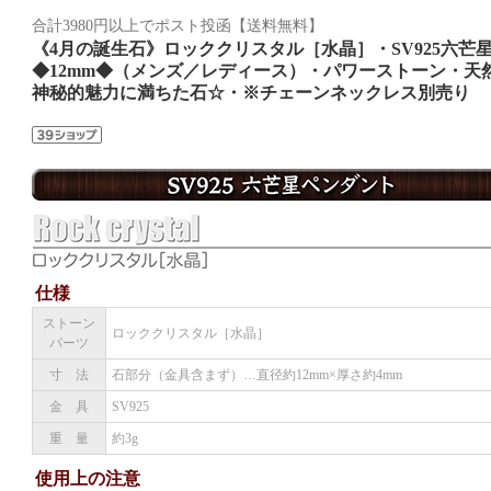
合計3980円以上でポスト投函【送料無料】
《4月の誕生石》ロッククリスタル［水晶］・SV925六芒
◆12mm◆（メンズ／レディース）・パワーストーン・天
神秘的魅力に満ちた石☆・※チェーンネックレス別売り
仕様
ストーン
ロッククリスタル［水晶］
パーツ
寸 法
石部分（金具含まず）…直径約12mm×厚さ約4mm
金 具
SV925
重 量
約3g
使用上の注意