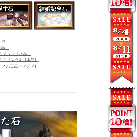
P!
水晶］
クリスタル［水晶］
ククリスタル［水晶］
ト
>
六芒星ペンダント