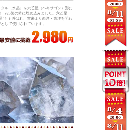
スタル［水晶］を六芒星（ヘキサゴン）形に
ー925製の枠に埋め込みました。六芒星
星”とも呼ばれ、古来より西洋・東洋を問わ
符として使用されています。