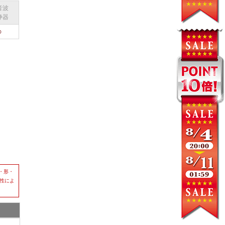
音波
浄器
○
・形・
個性によ