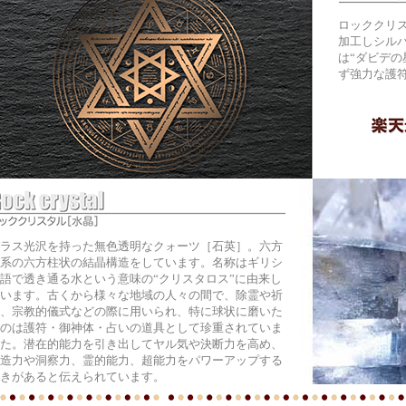
ロッククリ
加工しシルバ
は“ダビデの
ず強力な護
ラス光沢を持った無色透明なクォーツ［石英］。六方
系の六方柱状の結晶構造をしています。名称はギリシ
語で透き通る水という意味の“クリスタロス”に由来し
います。古くから様々な地域の人々の間で、除霊や祈
、宗教的儀式などの際に用いられ、特に球状に磨いた
のは護符・御神体・占いの道具として珍重されていま
た。潜在的能力を引き出してヤル気や決断力を高め、
造力や洞察力、霊的能力、超能力をパワーアップする
きがあると伝えられています。