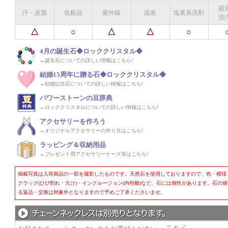
超
汗・皮脂
化粧品
紫外線
温泉
塩素系洗剤
洗
△
○
△
△
○
4月の誕生石◆ロッククリスタル◆
←誕生石についての詳しい情報はこちら!
結婚15周年に贈る石◆ロッククリスタル◆
←結婚記念石についての詳しい情報はこちら!
パワーストーンの豆辞典
←ロッククリスタルについての詳しい情報はこちら!
アクセサリーを作ろう
←オリジナルアクセサリーの作り方はこちら!
ラッピング＆収納用品
←プレゼント用アクセサリーケース等はこちら!
掲載写真は入荷商品の一部を撮影したものです。天然石を使用しておりますので、色・模様
クラック(ひび割れ・欠け)・インクルージョン(内包物)など、石には個性があります。石の
る返品・交換は対象外となりますので予めご了承くださいませ。