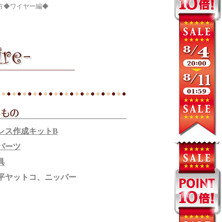
方◆ワイヤー編◆
レス作成キットB
パーツ
具
平ヤットコ、ニッパー