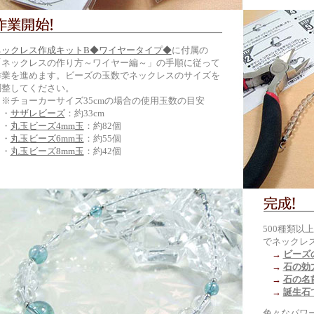
ネックレス作成キットB◆ワイヤータイプ◆
に付属の
「ネックレスの作り方～ワイヤー編～」の手順に従って
作業を進めます。ビーズの玉数でネックレスのサイズを
調整してください。
※チョーカーサイズ35cmの場合の使用玉数の目安
・
サザレビーズ
：約33cm
・
丸玉ビーズ4mm玉
：約82個
・
丸玉ビーズ6mm玉
：約55個
・
丸玉ビーズ8mm玉
：約42個
500種類
でネックレ
→
ビーズ
→
石の効
→
石の名
→
誕生石
色々なパワ