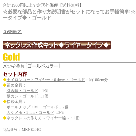
合計1980円以上で定形外郵便【送料無料】
☆必要な部品と作り方説明書がセットになってお手軽簡単!☆
ータイプ◆・ゴールド
セット内容
◆
ナイロンコートワイヤー・0.4mm・ゴールド
：約100cm分
◆
留め金具：
引き輪・ゴールド
…1個
板カン・ゴールド
…1個
◆
接続金具：
ボールチップ・M ・ゴールド
…2個
カシメ玉・2mm・ゴールド
…2個
◆
ネックレスの作り方～ワイヤー編～：1冊
商品番号：
MKNE201G