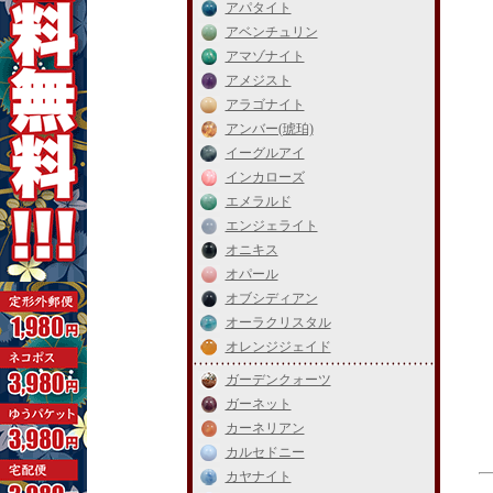
アパタイト
アベンチュリン
アマゾナイト
アメジスト
アラゴナイト
アンバー(琥珀)
イーグルアイ
インカローズ
エメラルド
エンジェライト
オニキス
オパール
オブシディアン
オーラクリスタル
オレンジジェイド
ガーデンクォーツ
ガーネット
カーネリアン
カルセドニー
カヤナイト