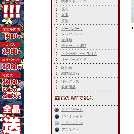
携帯ストラップ
原石
丸玉
置物
ビーズパーツ
トップパーツ
金具類
チェーン・紐類
アクセサリーの作り方
オーダーメイド
誕生石
結婚記念石
浄化グッズ
収納用品
アイアゲート
アイオライト
アクアマリン
アズライト