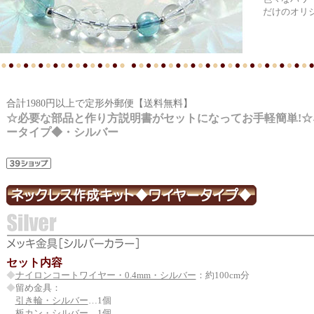
だけのオリ
合計1980円以上で定形外郵便【送料無料】
☆必要な部品と作り方説明書がセットになってお手軽簡単!☆
ータイプ◆・シルバー
セット内容
◆
ナイロンコートワイヤー・0.4mm・シルバー
：約100cm分
◆
留め金具：
引き輪・シルバー
…1個
板カン・シルバー
…1個