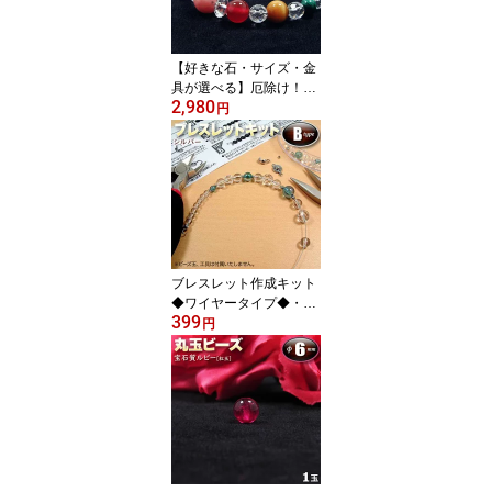
OFF【1円】
【好きな石・サイズ・金
具が選べる】厄除け！7
2,980
色アミュレット丸玉ブレ
円
スレット(金具タイプ/ゴ
ムタイプ)・パワーストー
ン・天然石・ハンドメイ
ド・手作り・オーダーメ
イド・☆幸運を呼ぶ7色
のパワーストーン☆ パワ
ーストーン専門店 プレゼ
ント ギフト GRAVEL
ブレスレット作成キット
◆ワイヤータイプ◆・シ
399
ルバー・☆必要な部品と
円
作り方説明書がセットに
なってお手軽簡単☆