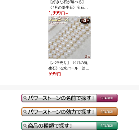
【好きな石が選べる】
《7月の誕生石》宝石質
1,999
ルビー［紅玉］・丸玉ビ
円
～
ーズ◆6mm玉◆〈1
玉〉・パワーストーン・
天然石・お守り・ハンド
メイド・手作り・パー
ツ・☆燃え上がる情熱の
石☆
【バラ売り】《6月の誕
生石》淡水パール［淡水
599
真珠］～ホワイト～・丸
円
玉(セミラウンド)ビーズ
◆4mm玉◆〈5玉入〉・
パワーストーン・天然
石・お守り・ハンドメイ
ド・手作り・パーツ・☆
清らかで気品に満ちた海
の宝石☆