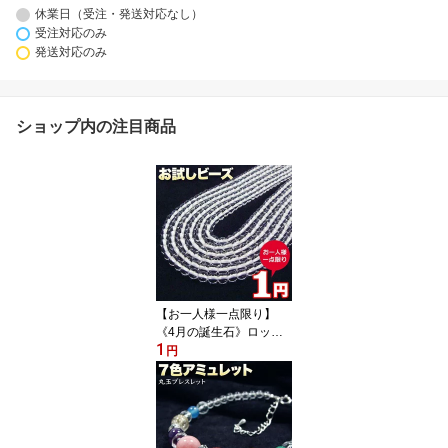
休業日（受注・発送対応なし）
受注対応のみ
発送対応のみ
ショップ内の注目商品
【お一人様一点限り】
《4月の誕生石》ロック
1
クリスタル［水晶］・丸
円
玉ビーズ◆4mm玉◆〈5
玉入〉・パワーストー
ン・天然石・お守り・ハ
ンドメイド・手作り・パ
ーツ・お試し価格！99%