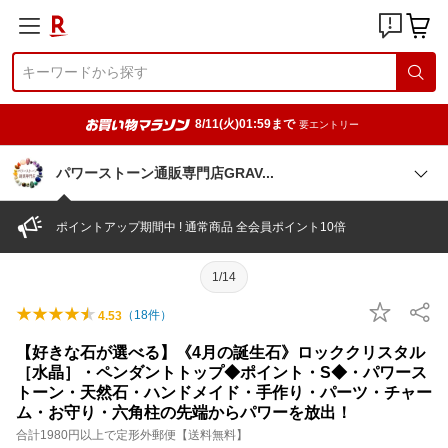
8/11(火)01:59まで
要エントリー
パワーストーン通販専門店GRA
V
ポイントアップ期間中 ! 通常商品 全会員ポイント10倍
1/14
（
18
件）
4.53
【好きな石が選べる】《4月の誕生石》ロッククリスタル
［水晶］・ペンダントトップ◆ポイント・S◆・パワース
トーン・天然石・ハンドメイド・手作り・パーツ・チャー
ム・お守り・六角柱の先端からパワーを放出！
合計1980円以上で定形外郵便【送料無料】