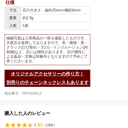
仕様
寸法
石の大きさ…縦約25mm×幅約6mm
重量
約2.0g
入数
1個
掲載写真は入荷商品の一部を撮影したものです。
天然石を使用しておりますので、色・模様・形・
クラック(ひび割れ・欠け)・インクルージョン(内
包物)など、石には個性があります。石の個性に
よる返品・交換は対象外となりますので予めご了
承くださいませ。
オリジナルアクセサリーの作り方！
別売りのチェーンネックレスもあります
商品番号：TPPS1M01Z
購入した人のレビュー
4.53
（
18
件）