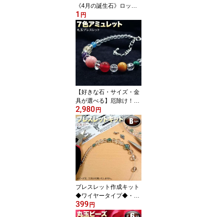
《4月の誕生石》ロック
1
クリスタル［水晶］・丸
円
玉ビーズ◆4mm玉◆〈5
玉入〉・パワーストー
ン・天然石・お守り・ハ
ンドメイド・手作り・パ
ーツ・お試し価格！99%
OFF【1円】
【好きな石・サイズ・金
具が選べる】厄除け！7
2,980
色アミュレット丸玉ブレ
円
スレット(金具タイプ/ゴ
ムタイプ)・パワーストー
ン・天然石・ハンドメイ
ド・手作り・オーダーメ
イド・☆幸運を呼ぶ7色
のパワーストーン☆ パワ
ーストーン専門店 プレゼ
ント ギフト GRAVEL
ブレスレット作成キット
◆ワイヤータイプ◆・シ
399
ルバー・☆必要な部品と
円
作り方説明書がセットに