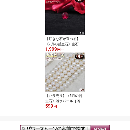
なってお手軽簡単☆
【好きな石が選べる】
《7月の誕生石》宝石質
1,999
ルビー［紅玉］・丸玉ビ
円
～
ーズ◆6mm玉◆〈1
玉〉・パワーストーン・
天然石・お守り・ハンド
メイド・手作り・パー
ツ・☆燃え上がる情熱の
石☆
【バラ売り】《6月の誕
生石》淡水パール［淡水
599
真珠］～ホワイト～・丸
円
玉(セミラウンド)ビーズ
◆4mm玉◆〈5玉入〉・
パワーストーン・天然
石・お守り・ハンドメイ