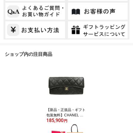
ショップ内の注目商品
【新品・正規品・ギフト
包装無料】CHANEL シ
185,900
ャネル 財布 マトラッセ
円
キャビアスキン AP0241
二つ折り長財布 ブラック