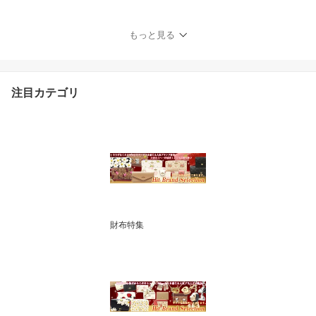
ル サークル ネックレス 9
1441 GLD ゴールド【新
作 新品 限定モデル】【C
もっと見る
OACH コーチ】【楽ギフ
_包装】【コンビニ受取
対応商品】
注目カテゴリ
財布特集