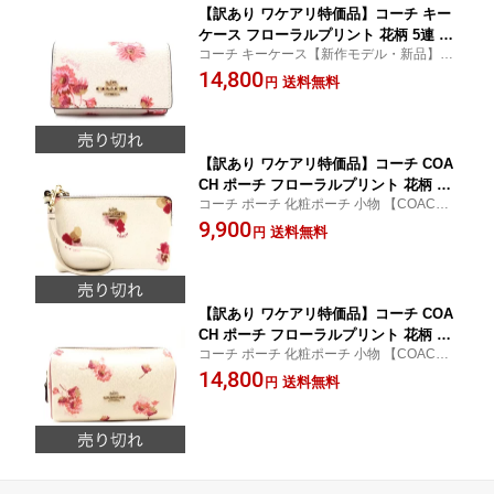
【訳あり ワケアリ特価品】コーチ キー
ケース フローラルプリント 花柄 5連 キ
コーチ キーケース【新作モデル・新品】
ーケース レディース CO-379 IMCAH ホ
【COACH コーチ】
14,800
ワイト【COACH コーチ C0379】【新作
送料無料
円
モデル・新品】【楽ギフ_包装】【コン
ビニ受取対応商品】【02P01Oct16】
【あす楽】
【訳あり ワケアリ特価品】コーチ COA
CH ポーチ フローラルプリント 花柄 リ
コーチ ポーチ 化粧ポーチ 小物 【COACH
ストレットポーチ 小物入れ F65307 IMC
コーチ】
9,900
AH【COACH コーチ ポーチ】【楽ギフ_
送料無料
円
包装】【コンビニ受取対応商品】【あす
楽】
【訳あり ワケアリ特価品】コーチ COA
CH ポーチ フローラルプリント 花柄 コ
コーチ ポーチ 化粧ポーチ 小物 【COACH
スメティック化粧ポーチ 小物入れ C735
コーチ】
14,800
8 IMCAH【COACH コーチ ポーチ】
送料無料
円
【楽ギフ_包装】【コンビニ受取対応商
品】【あす楽】