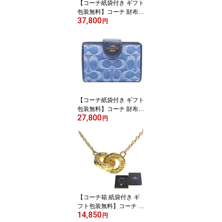
【コーチ紙袋付き ギフト
取対応商品】
包装無料】コーチ 財布 C
37,800
OACH 長財布 シグネチ
円
ャー アコーディオン長財
布 CEC-20 CW-778 IMP
O ピンク COACH ブラン
ド サイフ【新作 新品 限
定モデル】【COACH コ
ーチ】【サイフ さいふ】
【楽ギフ_包装】【コン
ビニ受取対応商品】【あ
【コーチ紙袋付き ギフト
す楽】
包装無料】コーチ 財布 C
27,800
OACH デニム シグネチ
円
ャー レザー 二つ折り財
布 CDF-12 IMTYV COAC
H【2026 新作 新品】【C
OACH コーチ】【サイフ
さいふ 財布】【COACH
ブランド サイフ】【楽ギ
フ_包装】【コンビニ受
取対応商品】
【コーチ箱 紙袋付き ギ
フト包装無料】コーチ C
14,850
OACH ネックレス ダブ
円