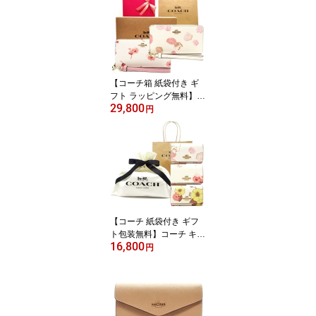
【新作・新品・正規品】
シャネル財布 CHANEL
財布【シャネル サイフ】
【ブランド】【楽ギフ_
包装】【02P01Oct16】
【コーチ箱 紙袋付き ギ
フト ラッピング無料】コ
29,800
ーチ 財布 COACH 長財
円
布 フローラルプリント
花柄 アコーディオン長財
布 CR-625 C4455 IMCA
H COACH【新作 新品 限
定モデル】【COACH コ
ーチ】【サイフ さいふ】
【楽ギフ_包装】【コン
ビニ受取対応商品】【あ
【コーチ 紙袋付き ギフ
す楽】
ト包装無料】コーチ キー
16,800
ケース フローラルプリン
円
ト 花柄 5連 キーケース
レディース CR835 CO3
79 ICI799 IMCAH 【COA
CH コーチ 】【ブランド
キーケース】【新作モデ