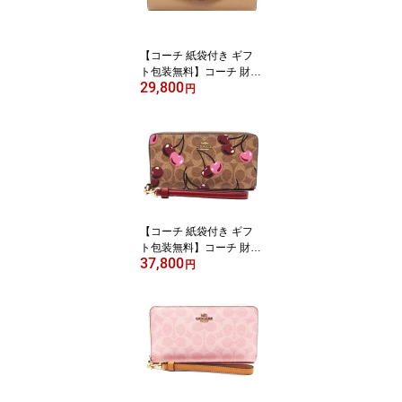
ル・新品】【楽ギフ_包
装】【コンビニ受取対応
商品】【02P01Oct16】
【コーチ 紙袋付き ギフ
【あす楽】
ト包装無料】コーチ 財布
29,800
COACH 長財布 クロスグ
円
レイン レザー 二つ折り
長財布 CU158 IMTAU C
OACH【新作 新品 限定
モデル】【COACH コー
チ】【サイフ さいふ】
【楽ギフ_包装】【コン
ビニ受取対応商品】【あ
す楽】
【コーチ 紙袋付き ギフ
ト包装無料】コーチ 財布
37,800
COACH 長財布 シグネチ
円
ャー チェリープリント
さくらんぼ アコーディオ
ン長財布 CZ-328 IMTAM
COACH ブランド サイフ
【新作 新品 限定モデ
ル】【COACH コーチ】
【サイフ さいふ】【楽ギ
フ_包装】【コンビニ受