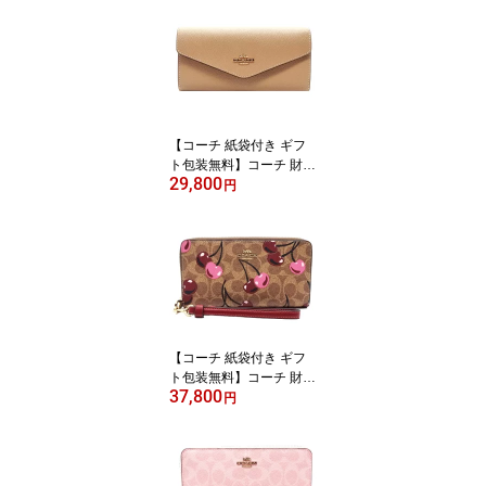
レディース CR835 CO3
79 ICI799 IMCAH 【COA
CH コーチ 】【ブランド
キーケース】【新作モデ
ル・新品】【楽ギフ_包
装】【コンビニ受取対応
商品】【02P01Oct16】
【コーチ 紙袋付き ギフ
【あす楽】
ト包装無料】コーチ 財布
29,800
COACH 長財布 クロスグ
円
レイン レザー 二つ折り
長財布 CU158 IMTAU C
OACH【新作 新品 限定
モデル】【COACH コー
チ】【サイフ さいふ】
【楽ギフ_包装】【コン
ビニ受取対応商品】【あ
す楽】
【コーチ 紙袋付き ギフ
ト包装無料】コーチ 財布
37,800
COACH 長財布 シグネチ
円
ャー チェリープリント
さくらんぼ アコーディオ
ン長財布 CZ-328 IMTAM
COACH ブランド サイフ