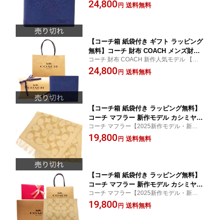
−チ サイフ さいふ】
24,800
ンケース付き CU-371 DIB ネイビー ブ
送料無料
円
ランド サイフ【新作モデル】【コ−チ財
布】【COACH財布】【サイフ さいふ】
【楽ギフ_包装】
【コーチ箱 紙袋付き ギフト ラッピング
無料】コーチ 財布 COACH メンズ財布
コーチ 財布 COACH 新作人気モデル 【コ
クロスグレイン レザー 二つ折り財布 コ
−チ サイフ さいふ】
24,800
インケース付き CU-371 DIB ネイビー
送料無料
円
ブランド サイフ【新作モデル】【コ−チ
財布】【COACH財布】【サイフ さい
ふ】【楽ギフ_包装】
【コーチ箱 紙袋付き ラッピング無料】
コーチ マフラー 新作モデル カシミヤブ
コーチ マフラー【2025新作モデル・新品】
レンド シグネチャー ロゴ マフラー レ
【COACH コーチ】
19,800
ディース CU-807 CAM ONE キャメル×
送料無料
円
ベージュ【COACH コーチ】【2025 新
作モデル・新品】【楽ギフ_包装】【コ
ンビニ受取対応商品】【あす楽】
【コーチ箱 紙袋付き ラッピング無料】
コーチ マフラー 新作モデル カシミヤブ
コーチ マフラー【2025新作モデル・新品】
レンド シグネチャー ロゴ マフラー レ
【COACH コーチ】
19,800
ディース CU-807 CAM ONE キャメル×
送料無料
円
ベージュ【COACH コーチ】【2025 新