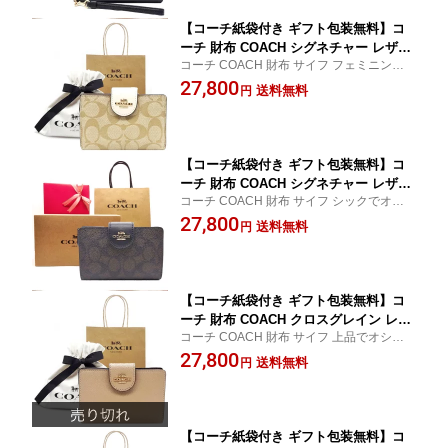
応商品】【あす楽】
【コーチ紙袋付き ギフト包装無料】コ
ーチ 財布 COACH シグネチャー レザー
コーチ COACH 財布 サイフ フェミニンでオ
二つ折り財布 C-0082 IMDQC COACH
シャレな二つ折り財布♪
27,800
【新作 新品】【COACH コーチ】【サイ
送料無料
円
フ さいふ】【楽ギフ_包装】【コンビニ
受取対応商品】
【コーチ紙袋付き ギフト包装無料】コ
ーチ 財布 COACH シグネチャー レザー
コーチ COACH 財布 サイフ シックでオシャ
二つ折り財布 CW786 IMXAQ C0082 CO
レな二つ折り財布♪
27,800
ACH ブランド サイフ【新作 新品】【C
送料無料
円
OACH コーチ】【サイフ さいふ】【楽
ギフ_包装】【コンビニ受取対応商品】
【コーチ紙袋付き ギフト包装無料】コ
ーチ 財布 COACH クロスグレイン レザ
コーチ COACH 財布 サイフ 上品でオシャレ
ー 二つ折り財布 6390 IMTAU COACH
な二つ折り財布♪
27,800
【新作 新品】【COACH コーチ】【サイ
送料無料
円
フ さいふ】【楽ギフ_包装】【コンビニ
受取対応商品】
【コーチ紙袋付き ギフト包装無料】コ