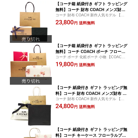
【コーチ箱 紙袋付き ギフト ラッピング
無料】コーチ 財布 COACH メンズ財布
コーチ 財布 COACH 新作人気モデル 【コ
シグネチャー クロスグレイン レザー 二
−チ サイフ さいふ】
23,800
つ折り財布 コインケース付き CR-459 B
送料無料
円
LK ブラック ブランド サイフ【新作モ
デル】【コ−チ財布】【COACH財布】
【サイフ さいふ】【楽ギフ_包装】
【コーチ箱 紙袋付き ギフト ラッピング
無料】コーチ COACH ポーチ フローラ
コーチ ポーチ 化粧ポーチ 小物 【COACH
ルプリント 花柄 コスメティック化粧ポ
コーチ】
19,800
ーチ 小物入れ C-7358 IMCAH【 新品 新
送料無料
円
作 限定モデル】【COACH コーチ ポー
チ】【楽ギフ_包装】【コンビニ受取対
応商品】【あす楽】
【コーチ 紙袋付き ギフト ラッピング無
料】コーチ 財布 COACH メンズ財布 ク
コーチ 財布 COACH 新作人気モデル 【コ
ロスグレイン レザー 二つ折り財布 コイ
−チ サイフ さいふ】
24,800
ンケース付き CU-371 QB/BK ブラック
送料無料
円
ブランド サイフ【新作モデル】【コ−チ
財布】【COACH財布】【サイフ さい
ふ】【楽ギフ_包装】
【コーチ 紙袋付き ギフト ラッピング無
料】コーチ キーケース フローラルプリ