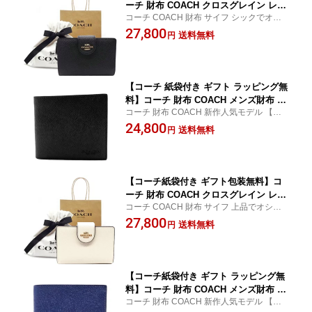
ーチ 財布 COACH クロスグレイン レザ
コーチ COACH 財布 サイフ シックでオシャ
ー 二つ折り財布 6390 IMBLK COACH
レな二つ折り財布♪
27,800
【新作 新品】【COACH コーチ】【サイ
送料無料
円
フ さいふ】【楽ギフ_包装】【コンビニ
受取対応商品】
【コーチ 紙袋付き ギフト ラッピング無
料】コーチ 財布 COACH メンズ財布 ク
コーチ 財布 COACH 新作人気モデル 【コ
ロスグレイン レザー 二つ折り財布 コイ
−チ サイフ さいふ】
24,800
ンケース付き CU371 QB/BK ブラック
送料無料
円
ブランド サイフ【新作モデル】【コ−チ
財布】【COACH財布】【サイフ さい
ふ】【楽ギフ_包装】
【コーチ紙袋付き ギフト包装無料】コ
ーチ 財布 COACH クロスグレイン レザ
コーチ COACH 財布 サイフ 上品でオシャレ
ー 二つ折り財布 6390 IMCHK COACH
な二つ折り財布♪
27,800
【新作 新品】【COACH コーチ】【サイ
送料無料
円
フ さいふ】【楽ギフ_包装】【コンビニ
受取対応商品】
【コーチ紙袋付き ギフト ラッピング無
料】コーチ 財布 COACH メンズ財布 ク
コーチ 財布 COACH 新作人気モデル 【コ
ロスグレイン レザー 二つ折り財布 コイ