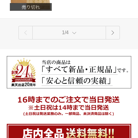
作モデル・新品】【楽ギフ_包装】【コ
ンビニ受取対応商品】【あす楽】
1/4