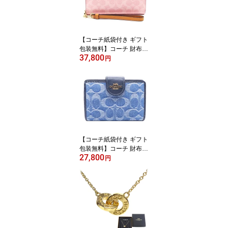
【新作 新品 限定モデ
ル】【COACH コーチ】
【サイフ さいふ】【楽ギ
フ_包装】【コンビニ受
【コーチ紙袋付き ギフト
取対応商品】
包装無料】コーチ 財布 C
37,800
OACH 長財布 シグネチ
円
ャー アコーディオン長財
布 CEC-20 CW-778 IMP
O ピンク COACH ブラン
ド サイフ【新作 新品 限
定モデル】【COACH コ
ーチ】【サイフ さいふ】
【楽ギフ_包装】【コン
ビニ受取対応商品】【あ
【コーチ紙袋付き ギフト
す楽】
包装無料】コーチ 財布 C
27,800
OACH デニム シグネチ
円
ャー レザー 二つ折り財
布 CDF-12 IMTYV COAC
H【2026 新作 新品】【C
OACH コーチ】【サイフ
さいふ 財布】【COACH
ブランド サイフ】【楽ギ
フ_包装】【コンビニ受