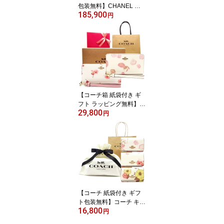
包装無料】CHANEL シ
185,900
ャネル 財布 マトラッセ
円
キャビアスキン AP0241
二つ折り長財布 ブラック
【新作・新品・正規品】
シャネル財布 CHANEL
財布【シャネル サイフ】
【ブランド】【楽ギフ_
包装】【02P01Oct16】
【コーチ箱 紙袋付き ギ
フト ラッピング無料】コ
29,800
ーチ 財布 COACH 長財
円
布 フローラルプリント
花柄 アコーディオン長財
布 CR-625 C4455 IMCA
H COACH【新作 新品 限
定モデル】【COACH コ
ーチ】【サイフ さいふ】
【楽ギフ_包装】【コン
ビニ受取対応商品】【あ
【コーチ 紙袋付き ギフ
す楽】
ト包装無料】コーチ キー
16,800
ケース フローラルプリン
円
ト 花柄 5連 キーケース