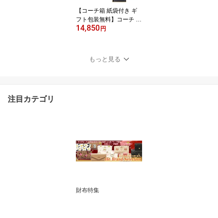
取対応商品】
【コーチ箱 紙袋付き ギ
フト包装無料】コーチ C
14,850
OACH ネックレス ダブ
円
ル サークル ネックレス 9
1441 GLD ゴールド【新
作 新品 限定モデル】【C
もっと見る
OACH コーチ】【楽ギフ
_包装】【コンビニ受取
対応商品】
注目カテゴリ
財布特集