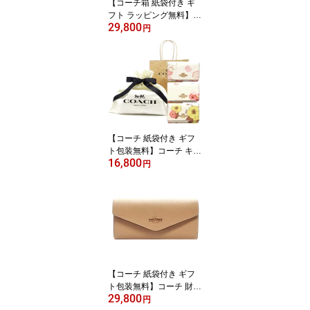
【コーチ箱 紙袋付き ギ
フト ラッピング無料】コ
29,800
ーチ 財布 COACH 長財
円
布 フローラルプリント
花柄 アコーディオン長財
布 CR-625 C4455 IMCA
H COACH【新作 新品 限
定モデル】【COACH コ
ーチ】【サイフ さいふ】
【楽ギフ_包装】【コン
ビニ受取対応商品】【あ
【コーチ 紙袋付き ギフ
す楽】
ト包装無料】コーチ キー
16,800
ケース フローラルプリン
円
ト 花柄 5連 キーケース
レディース CR835 CO3
79 ICI799 IMCAH 【COA
CH コーチ 】【ブランド
キーケース】【新作モデ
ル・新品】【楽ギフ_包
装】【コンビニ受取対応
商品】【02P01Oct16】
【コーチ 紙袋付き ギフ
【あす楽】
ト包装無料】コーチ 財布
29,800
COACH 長財布 クロスグ
円