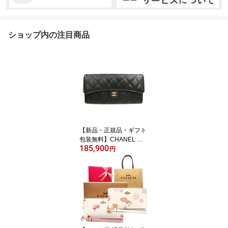
ショップ内の注目商品
【新品・正規品・ギフト
包装無料】CHANEL シ
185,900
ャネル 財布 マトラッセ
円
キャビアスキン AP0241
二つ折り長財布 ブラック
【新作・新品・正規品】
シャネル財布 CHANEL
財布【シャネル サイフ】
【ブランド】【楽ギフ_
包装】【02P01Oct16】