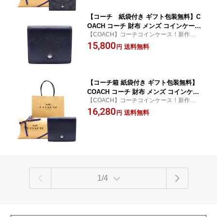
【コンビニ受取対応商品】【あす楽】
【コーチ 紙袋付き ギフト包装無料】C
OACH コーチ 財布 メンズ コインケース
【COACH】コーチコインケース！新作人気
小銭入れ ぺブルレザー コインケース C
モデル【COACH コインケース/コーチ コイ
15,800
W-361 QBBHP ミッドナイトネイビー
送料無料
円
ンケース】
【新作モデル 新品】【COACH コーチ】
【サイフ さいふ】【楽ギフ_包装】【コ
ンビニ受取対応商品】【あす楽】
【コーチ箱 紙袋付き ギフト包装無料】
COACH コーチ 財布 メンズ コインケー
【COACH】コーチコインケース！新作人気
ス 小銭入れ ぺブルレザー コインケース
モデル【COACH コインケース/コーチ コイ
16,280
CW-361 QBBHP ミッドナイトネイビー
送料無料
円
ンケース】
【新作モデル 新品】【COACH コーチ】
【サイフ さいふ】【楽ギフ_包装】【コ
ンビニ受取対応商品】【あす楽】
1/4