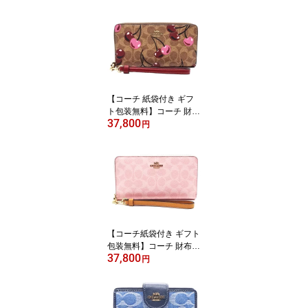
レイン レザー 二つ折り
長財布 CU158 IMTAU C
OACH【新作 新品 限定
モデル】【COACH コー
チ】【サイフ さいふ】
【楽ギフ_包装】【コン
ビニ受取対応商品】【あ
す楽】
【コーチ 紙袋付き ギフ
ト包装無料】コーチ 財布
37,800
COACH 長財布 シグネチ
円
ャー チェリープリント
さくらんぼ アコーディオ
ン長財布 CZ-328 IMTAM
COACH ブランド サイフ
【新作 新品 限定モデ
ル】【COACH コーチ】
【サイフ さいふ】【楽ギ
フ_包装】【コンビニ受
【コーチ紙袋付き ギフト
取対応商品】
包装無料】コーチ 財布 C
37,800
OACH 長財布 シグネチ
円
ャー アコーディオン長財
布 CEC-20 CW-778 IMP
O ピンク COACH ブラン