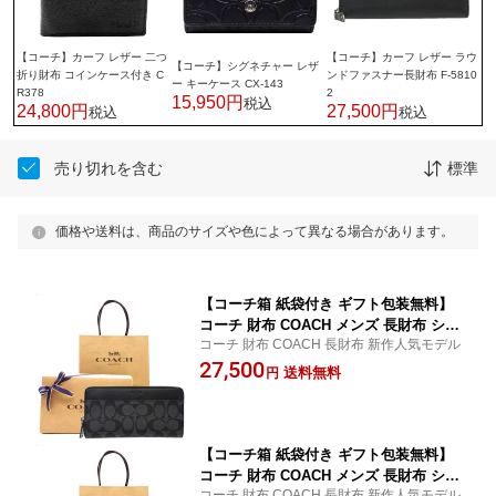
【コーチ】カーフ レザー 二つ
【コーチ】カーフ レザー ラウ
【コーチ】シグネチャー レザ
折り財布 コインケース付き C
ンドファスナー長財布 F-5810
ー キーケース CX-143
R378
2
15,950円
税込
24,800円
27,500円
税込
税込
売り切れを含む
標準
価格や送料は、商品のサイズや色によって異なる場合があります。
【コーチ箱 紙袋付き ギフト包装無料】
コーチ 財布 COACH メンズ 長財布 シグ
コーチ 財布 COACH 長財布 新作人気モデル
ネチャー ファスナー長財布 CY405 QB
27,500
MI5 58112【新作人気モデル】 コ−チ財
送料無料
円
布 COACH財布 【コ−チ サイフ】【楽ギ
フ_包装】【送料無料】
【コーチ箱 紙袋付き ギフト包装無料】
コーチ 財布 COACH メンズ 長財布 シグ
コーチ 財布 COACH 長財布 新作人気モデル