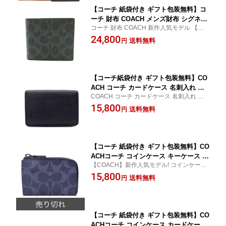
【コーチ 紙袋付き ギフト包装無料】コ
ーチ 財布 COACH メンズ財布 シグネチ
コーチ 財布 COACH 新作人気モデル 【コ
ャー 二つ折り財布 コインケース付き C
−チ サイフ さいふ】
24,800
Y406 QBN2V 75006 デニムネイビー CO
送料無料
円
ACH ブランド サイフ【新作モデル】
【コ−チ財布】【COACH財布】【サイフ
さいふ】【楽ギフ_包装】
【コーチ紙袋付き ギフト包装無料】CO
ACH コーチ カードケース 名刺入れ レ
COACH コーチ カードケース 名刺入れ パス
ザー ビジネス 91308 QB/BK ブラック
ケース レザー【新作モデル・新品】
15,800
【新作モデル・新品】【楽ギフ_包装】
送料無料
円
【コンビニ受取対応商品】【あす楽】
【コーチ 紙袋付き ギフト包装無料】CO
ACHコーチ コインケース キーケース ス
【COACH】新作人気モデル! コインケース
マートキーケース メンズ 財布 新作 シ
キーケース スマートキーケース
15,800
グネチャー F77929 QBDEN デニムネイ
送料無料
円
ビー COACH 【楽ギフ_包装】【コンビ
ニ受取対応商品】
【コーチ 紙袋付き ギフト包装無料】CO
ACHコーチ コインケース カードケース