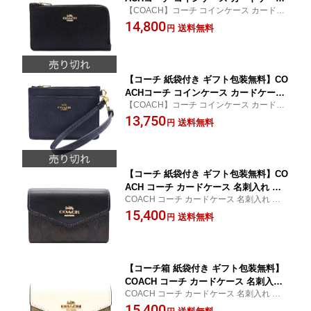
【COACH】コーチ コインケース カードケ
コーチ 財布 新作 クロスグレイン レザ
ース 新作人気モデル
14,800
ー 78387 GDBLK COACH 【楽ギフ_包
送料無料
円
装】【コンビニ受取対応商品】
【コーチ 紙袋付き ギフト包装無料】CO
ACHコーチ コインケース カードケース
【COACH】コーチ コインケース カードケ
クロスグレイン レザー 3238 B4BHP CO
ース 新作人気モデル
13,750
ACH 【小銭 定期 パスケース】【新作モ
送料無料
円
デル・新品】【楽ギフ_包装】【コンビ
ニ受取対応商品】
【コーチ 紙袋付き ギフト包装無料】CO
ACH コーチ カードケース 名刺入れ シ
COACH コーチ カードケース 名刺入れ レザ
グネチャー レザー CH-202 IMAA8 ブラ
ー【新作モデル・新品】
15,400
ック ブラウン【新作モデル・新品】
送料無料
円
【楽ギフ_包装】【コンビニ受取対応商
品】【あす楽】
【コーチ箱 紙袋付き ギフト包装無料】
COACH コーチ カードケース 名刺入れ
COACH コーチ カードケース 名刺入れ レザ
シグネチャー レザー CH-202 IMDQC
ー【新作モデル・新品】
15,400
【新作モデル・新品】【楽ギフ_包装】