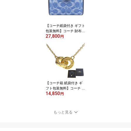
ド サイフ【新作 新品 限
定モデル】【COACH コ
ーチ】【サイフ さいふ】
【楽ギフ_包装】【コン
ビニ受取対応商品】【あ
【コーチ紙袋付き ギフト
す楽】
包装無料】コーチ 財布 C
27,800
OACH デニム シグネチ
円
ャー レザー 二つ折り財
布 CDF-12 IMTYV COAC
H【2026 新作 新品】【C
OACH コーチ】【サイフ
さいふ 財布】【COACH
ブランド サイフ】【楽ギ
フ_包装】【コンビニ受
取対応商品】
【コーチ箱 紙袋付き ギ
フト包装無料】コーチ C
14,850
OACH ネックレス ダブ
円
ル サークル ネックレス 9
1441 GLD ゴールド【新
作 新品 限定モデル】【C
もっと見る
OACH コーチ】【楽ギフ
_包装】【コンビニ受取
対応商品】