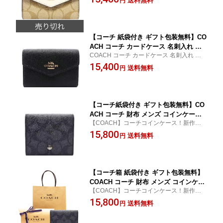
送料無料
円
【コンビニ受取対応商品】【あす楽】
【コーチ 紙袋付き ギフト包装無料】CO
ACH コーチ カードケース 名刺入れ ク
COACH コーチ カードケース 名刺入れ レザ
ロスグレイン レザー CH-487 IMBLK ブ
ー【新作モデル・新品】
15,400
ラック【新作モデル・新品】【楽ギフ_
送料無料
円
包装】【コンビニ受取対応商品】【あす
楽】
【コーチ紙袋付き ギフト包装無料】CO
ACH コーチ 財布 メンズ コインケース
【COACH】コーチコインケース！新作人気
小銭入れ シグネチャー コインケース C
モデル【COACH コインケース/コーチ コイ
15,800
W-360 QBMI5 チャコールグレー×ブラ
送料無料
円
ンケース】
ック【新作モデル 新品】【COACH コー
チ】【サイフ さいふ】【楽ギフ_包装】
【コンビニ受取対応商品】【あす楽】
【コーチ箱 紙袋付き ギフト包装無料】
COACH コーチ 財布 メンズ コインケー
【COACH】コーチコインケース！新作人気
ス 小銭入れ シグネチャー コインケース
モデル【COACH コインケース/コーチ コイ
15,800
CW-360 QBMI5 チャコールグレー×ブラ
送料無料
円
ンケース】
ック【新作モデル 新品】【COACH コー
チ】【サイフ さいふ】【楽ギフ_包装】