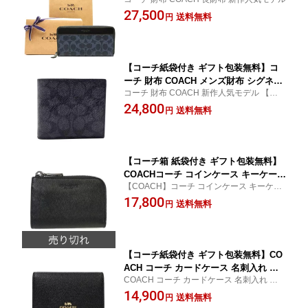
ネチャー ファスナー長財布 CY-405 QB
27,500
MI5 58112【新作人気モデル】 コ−チ財
送料無料
円
布 COACH財布 【コ−チ サイフ】【楽ギ
フ_包装】【送料無料】
【コーチ紙袋付き ギフト包装無料】コ
ーチ 財布 COACH メンズ財布 シグネチ
コーチ 財布 COACH 新作人気モデル 【コ
ャー 二つ折り財布 コインケース付き C
−チ サイフ さいふ】
24,800
Y406 QBMI5 CR428【新作モデル】【コ
送料無料
円
−チ財布】【COACH財布】【サイフ さ
いふ】【楽ギフ_包装】
【コーチ箱 紙袋付き ギフト包装無料】
COACHコーチ コインケース キーケース
【COACH】コーチ コインケース キーケー
スマートキーケース メンズ財布 新作 ク
ス スマートキーケース!新作人気モデル
17,800
ロスグレイン レザー F76863 QB/BK CO
送料無料
円
ACH 【楽ギフ_包装】【コンビニ受取対
応商品】
【コーチ紙袋付き ギフト包装無料】CO
ACH コーチ カードケース 名刺入れ ク
COACH コーチ カードケース 名刺入れ パス
ロスグレイン レザー ビジネス 87731 IM
ケース レザー【新作モデル・新品】
14,900
BLK ブラック【新作モデル・新品】
送料無料
円
【楽ギフ_包装】【コンビニ受取対応商