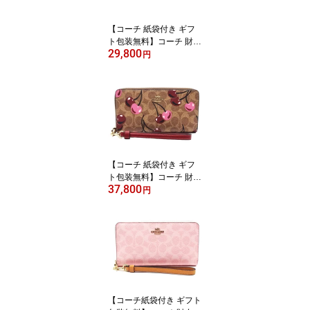
装】【コンビニ受取対応
商品】【02P01Oct16】
【コーチ 紙袋付き ギフ
【あす楽】
ト包装無料】コーチ 財布
29,800
COACH 長財布 クロスグ
円
レイン レザー 二つ折り
長財布 CU158 IMTAU C
OACH【新作 新品 限定
モデル】【COACH コー
チ】【サイフ さいふ】
【楽ギフ_包装】【コン
ビニ受取対応商品】【あ
す楽】
【コーチ 紙袋付き ギフ
ト包装無料】コーチ 財布
37,800
COACH 長財布 シグネチ
円
ャー チェリープリント
さくらんぼ アコーディオ
ン長財布 CZ-328 IMTAM
COACH ブランド サイフ
【新作 新品 限定モデ
ル】【COACH コーチ】
【サイフ さいふ】【楽ギ
フ_包装】【コンビニ受
【コーチ紙袋付き ギフト
取対応商品】