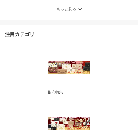
1441 GLD ゴールド【新
作 新品 限定モデル】【C
もっと見る
OACH コーチ】【楽ギフ
_包装】【コンビニ受取
対応商品】
注目カテゴリ
財布特集