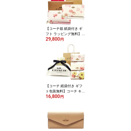
シャネル財布 CHANEL
財布【シャネル サイフ】
【ブランド】【楽ギフ_
包装】【02P01Oct16】
【コーチ箱 紙袋付き ギ
フト ラッピング無料】コ
29,800
ーチ 財布 COACH 長財
円
布 フローラルプリント
花柄 アコーディオン長財
布 CR-625 C4455 IMCA
H COACH【新作 新品 限
定モデル】【COACH コ
ーチ】【サイフ さいふ】
【楽ギフ_包装】【コン
ビニ受取対応商品】【あ
【コーチ 紙袋付き ギフ
す楽】
ト包装無料】コーチ キー
16,800
ケース フローラルプリン
円
ト 花柄 5連 キーケース
レディース CR835 CO3
79 ICI799 IMCAH 【COA
CH コーチ 】【ブランド
キーケース】【新作モデ
ル・新品】【楽ギフ_包