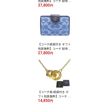
包装無料】コーチ 財布 C
37,800
OACH 長財布 シグネチ
円
ャー アコーディオン長財
布 CEC-20 CW-778 IMP
O ピンク COACH ブラン
ド サイフ【新作 新品 限
定モデル】【COACH コ
ーチ】【サイフ さいふ】
【楽ギフ_包装】【コン
ビニ受取対応商品】【あ
【コーチ紙袋付き ギフト
す楽】
包装無料】コーチ 財布 C
27,800
OACH デニム シグネチ
円
ャー レザー 二つ折り財
布 CDF-12 IMTYV COAC
H【2026 新作 新品】【C
OACH コーチ】【サイフ
さいふ 財布】【COACH
ブランド サイフ】【楽ギ
フ_包装】【コンビニ受
取対応商品】
【コーチ箱 紙袋付き ギ
フト包装無料】コーチ C
14,850
OACH ネックレス ダブ
円
ル サークル ネックレス 9