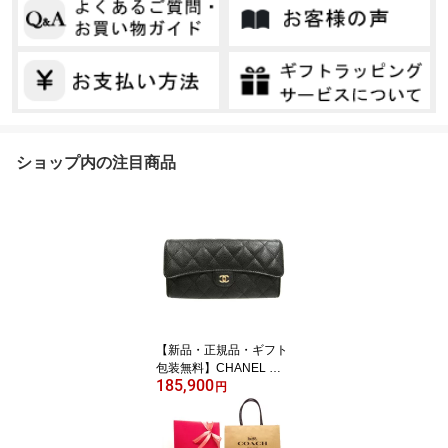
ショップ内の注目商品
【新品・正規品・ギフト
包装無料】CHANEL シ
185,900
ャネル 財布 マトラッセ
円
キャビアスキン AP0241
二つ折り長財布 ブラック
【新作・新品・正規品】