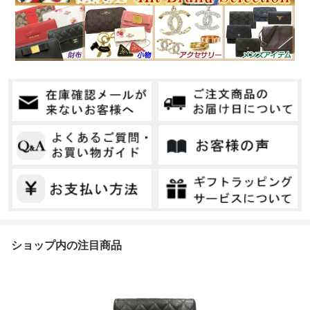
ショップ内の注目商品