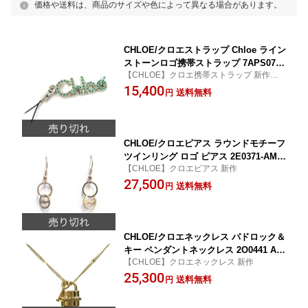
価格や送料は、商品のサイズや色によって異なる場合があります。
CHLOE/クロエストラップ Chloe ライン
ストーンロゴ携帯ストラップ 7APS07-7
【CHLOE】クロエ携帯ストラップ 新作モ
A300 CHLOE 【新作モデル】【楽ギフ_
デル
15,400
包装】【コンビニ受取対応商品】【02P
送料無料
円
01Oct16】
CHLOE/クロエピアス ラウンドモチーフ
ツインリング ロゴ ピアス 2E0371-AM1
【CHLOE】クロエピアス 新作
CHLOE 【新作モデル】【楽ギフ_包
27,500
装】【02P13Dec15】
送料無料
円
CHLOE/クロエネックレス パドロック＆
キー ペンダントネックレス 2O0441 AQ
【CHLOE】クロエネックレス 新作
8 CHLOE 【新作モデル】【楽ギフ_包
25,300
装】
送料無料
円