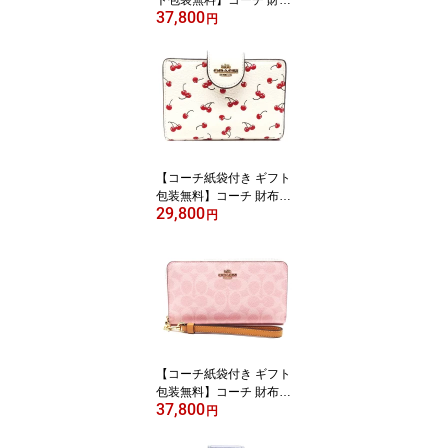
ト包装無料】コーチ 財布
37,800
COACH 長財布 シグネチ
円
ャー チェリープリント
さくらんぼ アコーディオ
ン長財布 CZ-328 IMTAM
COACH ブランド サイフ
【新作 新品 限定モデ
ル】【COACH コーチ】
【サイフ さいふ】【楽ギ
フ_包装】【コンビニ受
【コーチ紙袋付き ギフト
取対応商品】
包装無料】コーチ 財布 C
29,800
OACH チェリープリント
円
レザー 二つ折り財布 CF
A-19 IMCAH COACH
【新作 新品 限定モデ
ル】【COACH コーチ ブ
ランド サイフ】【サイフ
さいふ】【楽ギフ_包
装】【コンビニ受取対応
商品】
【コーチ紙袋付き ギフト
包装無料】コーチ 財布 C
37,800
OACH 長財布 シグネチ
円
ャー アコーディオン長財
布 CEC-20 CW-778 IMP