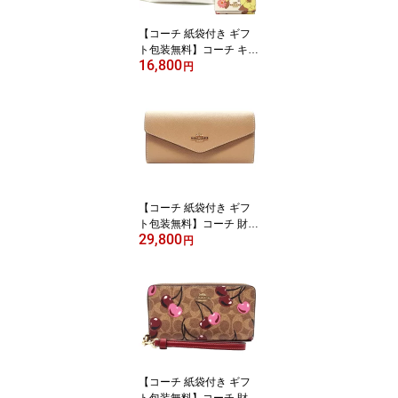
【楽ギフ_包装】【コン
ビニ受取対応商品】【あ
【コーチ 紙袋付き ギフ
す楽】
ト包装無料】コーチ キー
16,800
ケース フローラルプリン
円
ト 花柄 5連 キーケース
レディース CR835 CO3
79 ICI799 IMCAH 【COA
CH コーチ 】【ブランド
キーケース】【新作モデ
ル・新品】【楽ギフ_包
装】【コンビニ受取対応
商品】【02P01Oct16】
【コーチ 紙袋付き ギフ
【あす楽】
ト包装無料】コーチ 財布
29,800
COACH 長財布 クロスグ
円
レイン レザー 二つ折り
長財布 CU158 IMTAU C
OACH【新作 新品 限定
モデル】【COACH コー
チ】【サイフ さいふ】
【楽ギフ_包装】【コン
ビニ受取対応商品】【あ
す楽】
【コーチ 紙袋付き ギフ