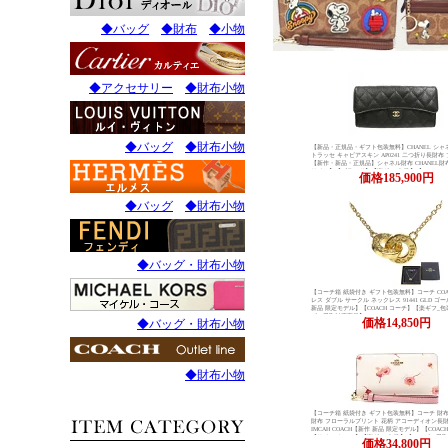
◆バッグ
◆財布
◆小物
◆アクセサリー
◆財布小物
◆バッグ
◆財布小物
【新品・正規品・ギフト包装無料】CHANEL シャネ
トラッセ キャビアスキン AP0241 二つ折り長財布
【新作・新品・正規品】シャネル財布 CHANEL
サイフ】【ブランド】【楽ギフ_包装】【02P01Oct
価格
185,900円
◆バッグ
◆財布小物
◆バッグ・財布小物
【コーチ箱 紙袋付き ギフト包装無料】コーチ COA
レス ダブル サークル ネックレス 91441 GLD ゴ
新品 限定モデル】【COACH コーチ】【楽ギフ_
ビニ受取対応商品】
価格
14,850円
◆バッグ・財布小物
◆財布小物
【コーチ箱 紙袋付き ギフト包装無料】コーチ 財布 
財布 フローラルプリント 花柄 アコーディオン長財布 
IMCAH COACH【新作 新品 限定モデル】【COAC
【サイフ さいふ】【楽ギフ_包装】【コンビニ受
価格
34,800円
【あす楽】