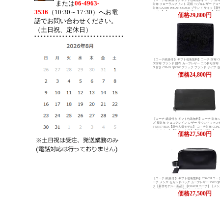
【コーチ箱 紙袋付き ギフト包装無料】コーチ 財布 
または
06-4963-
財布 フローラルプリント 花柄 ぺブルレザー ア
財布 CA-089 IMCAH COACH ブランド サイフ【
3536
（10:30～17:30）へお電
モデル】【COACH コーチ】【サイフ さいふ】【
価格
29,800円
装】【コンビニ受取対応商品】
話でお問い合わせください。
（土日祝、定休日）
【コーチ紙袋付き ギフト包装無料】コーチ 財布 CO
ズ財布 ブランド 財布 カーフレザー 二つ折り財布
ス付き CFJ-65 QB/BK ブラック ブランド サイフ
ル】【コ－チ財布】【COACH財布】【サイフ さ
価格
24,800円
フ_包装】
【コーチ 紙袋付き ギフト包装無料】コーチ 財布 C
ズ 長財布 クロスグレイン レザー ラウンドファス
F-58107 BLK【新作人気モデル】 コ－チ財布 COA
－チ サイフ】【楽ギフ_包装】【送料無料】【コ
価格
27,500円
応商品】
【コーチ 紙袋付き ギフト包装無料】COACH コー
ーチ メンズ セカンドバック カーフレザー 2522 Q
ク【新作モデル・新品】【COACH コーチ】【メ
【ブランド バッグ】 【楽ギフ_包装】
価格
27,500円