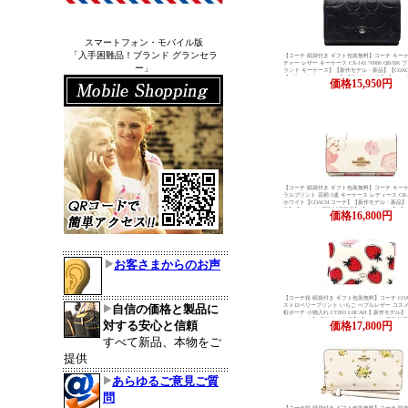
スマートフォン・モバイル版
「入手困難品！ブランド グランセラ
【コーチ 紙袋付き ギフト包装無料】コーチ キー
チャー レザー キーケース CX-143 76986 QB/BK
ー」
ランド キーケース】【新作モデル・新品】【COAC
【ブランド キーケース】【楽ギフ_包装】【コン
価格
15,950円
商品】
【コーチ 紙袋付き ギフト包装無料】コーチ キー
ラルプリント 花柄 5連 キーケース レディース CR-83
ホワイト【COACH コーチ】【新作モデル・新品】
装】【コンビニ受取対応商品】【02P01Oct16】【
価格
16,800円
お客さまからのお声
【コーチ箱 紙袋付き ギフト包装無料】コーチ COA
自信の価格と製品に
ストロベリープリント いちご ぺブルレザー コス
粧ポーチ 小物入れ CT893 LHCAH【 新作モデル】
ーチ ポーチ】【楽ギフ_包装】【コンビニ受取対
対する安心と信頼
価格
17,800円
す楽】
すべて新品、本物をご
提供
あらゆるご意見ご質
問