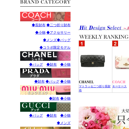
◆長財布
◆二つ折り財布
◆小物
◆アクセサリー
◆メンズ
◆バッグ
◆コラボ限定モデル
◆バッグ
◆財布
◆小物
◆財布
◆バッグ
◆小物
CHANEL
COACH
マトラッセ二つ折り長財
キーケース
布
◆財布
◆小物
◆バッグ
◆財布
◆小物
◆メンズ