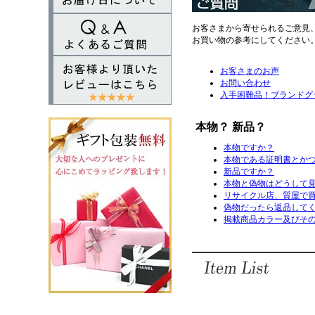
お客さまから寄せられるご意見
お買い物の参考にしてください
お客さまのお声
お問い合わせ
入手困難品！ブランドグ
本物？ 新品？
本物ですか？
本物である証明書とか
新品ですか？
本物と偽物はどうして
リサイクル店、質屋で
偽物だったら返品して
掲載商品カラー及びその