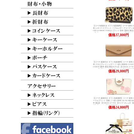
【コーチ紙袋付き ギフト包装無料】コーチ 財布 CO
布 レオパードプリント ペブルレザー アコーディ
CBT-24 IMXAC COACH ブランド 財布【新作 新
ル】【COACH コーチ】【サイフ さいふ】【楽ギ
価格
37,800円
【コンビニ受取対応商品】【あす楽】
【コーチ 紙袋付き ギフト包装無料】コーチ 財布 C
布 クロスグレイン レザー 二つ折り長財布 CU158 I
COACH【新作 新品 限定モデル】【COACH コー
さいふ】【楽ギフ_包装】【コンビニ受取対応商品
価格
29,800円
楽】
【コーチ 紙袋付き ギフト包装無料】コーチ 財布 C
ーラルプリント 花柄 二つ折り財布 CR-792 IMCAH
作 新品】【COACH コーチ】【サイフ さいふ】【
装】【コンビニ受取対応商品】
価格
24,800円