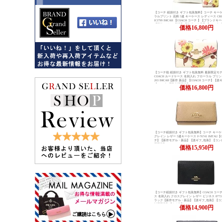
【コーチ 紙袋付き ギフト包装無料】コーチ キー
ラルプリント 花柄 5連 キーケース レディース CR835
ICI799 IMCAH 【COACH コーチ 】【ブランド
【新作モデル・新品】【楽ギフ_包装】【コンビニ
価格
16,800円
品】【02P01Oct16】【あす楽】
【コーチ箱 紙袋付き ギフト包装無料 最新限定モ
COACH カードケース 名刺入れ フローラル プリント
203 IMCAH【新作 新品】【COACH コーチ】【楽
【コンビニ受取対応商品】
価格
16,800円
【コーチ紙袋付き ギフト包装無料】コーチ キーケ
グレイン レザー 5連キーケース F-76741 IMTAU【
チ】【新作モデル・新品】【楽ギフ_包装】【コン
応商品】
価格
15,950円
【コーチ紙袋付き ギフト包装無料】COACH コー
ス 名刺入れ クロスグレイン レザー ビジネス 87731 
ラック【新作モデル・新品】【楽ギフ_包装】【コ
対応商品】【あす楽】
価格
14,900円