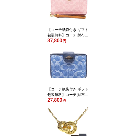
COACH ブランド サイフ
【新作 新品 限定モデ
ル】【COACH コーチ】
【サイフ さいふ】【楽ギ
フ_包装】【コンビニ受
【コーチ紙袋付き ギフト
取対応商品】
包装無料】コーチ 財布 C
37,800
OACH 長財布 シグネチ
円
ャー アコーディオン長財
布 CEC-20 CW-778 IMP
O ピンク COACH ブラン
ド サイフ【新作 新品 限
定モデル】【COACH コ
ーチ】【サイフ さいふ】
【楽ギフ_包装】【コン
ビニ受取対応商品】【あ
【コーチ紙袋付き ギフト
す楽】
包装無料】コーチ 財布 C
27,800
OACH デニム シグネチ
円
ャー レザー 二つ折り財
布 CDF-12 IMTYV COAC
H【2026 新作 新品】【C
OACH コーチ】【サイフ
さいふ 財布】【COACH
ブランド サイフ】【楽ギ