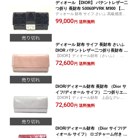
ディオール 【DIOR】 パテントレザー二
つ折り 長財布 S0060PVRK M900 【デ
ディオール 財布 サイフ さいふ 高級感漂う
ィオール財布 サイフ さいふ】【Christi
長財布。 【クリスチャン・ディオール Ch
99,000
oan Dior/クリスチャン・ディオール】
送料無料
円
ristioan Dior】★新作人気モデル★
【新作人気モデル】【円高還元セール】
【マラソン201211_ファッション】
ディオール 財布 サイフ 長財布 さいふ
DIOR パテントレザー二つ折り長財布 S
【DIOR】ディオール財布（さいふ） 上品
0060PEML M415 DIOR 【新作人気モデ
でお洒落な長財布。 ★新作人気モデル★
72,600
ル】【円高還元セール】【Christioan D
送料無料
円
【 Dior サイフ / ディオール サイフ 】
ior/クリスチャン ディオール】
DIOR/ディオール財布 長財布 （Dior サ
イフ/ディオール サイフ） 二つ折りエナ
【DIOR】ディオール財布 上品なグレーカ
メル長財布 S0060PEML 093U DIOR財
ラー長財布♪★新作人気モデル★ 【Dior サ
72,600
布 【Christioan Dior/クリスチャン ディ
送料無料
円
イフ/ディオール サイフ】
オール
DIOR/ディオール財布 （Dior サイフ/デ
ィオール サイフ） ロゴチャーム付き カ