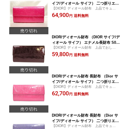
イフ/ディオール サイフ） 二つ折りエナ
【DIOR】ディオール財布 上品でキュート
メル長財布 S0016PEML446U カラー／
なピンクカラー長財布♪★新作人気モデル★
64,900
ピンク DIOR財布 【Christioan Dior/ク
送料無料
円
【Dior サイフ/ディオール サイフ】
リスチャン ディオール】
DIOR/ディオール財布 （DIOR サイフ/デ
ィオール サイフ） エナメル長財布 S00
【DIOR】ディオール財布 上品でおしゃれ
16PEML-335U DIOR 【新作人気モデ
なワインカラーの長財布。★新作人気モデ
59,800
ル】【円高還元セール】【YDKG-k】
送料無料
円
ル★ 【DIOR サイフ/ディオール サイフ】
【W3】
DIOR/ディオール財布 長財布 （Dior サ
イフ/ディオール サイフ） 二つ折りエナ
【DIOR】ディオール財布 上品でキュート
メル長財布 S0016PEML 453U DIOR財
なピンクカラー長財布♪★新作人気モデル★
62,700
布 【Christioan Dior/クリスチャン ディ
送料無料
円
【Dior サイフ/ディオール サイフ】
オール】
DIOR/ディオール財布 長財布 （Dior サ
イフ/ディオール サイフ） 二つ折りエナ
【DIOR】ディオール財布 上品でキュート
メル長財布 S0016PEML 453U DIOR財