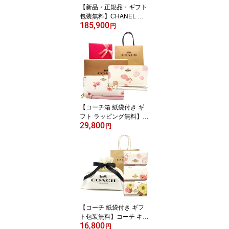
【新品・正規品・ギフト
包装無料】CHANEL シ
185,900
ャネル 財布 マトラッセ
円
キャビアスキン AP0241
二つ折り長財布 ブラック
【新作・新品・正規品】
シャネル財布 CHANEL
財布【シャネル サイフ】
【ブランド】【楽ギフ_
包装】【02P01Oct16】
【コーチ箱 紙袋付き ギ
フト ラッピング無料】コ
29,800
ーチ 財布 COACH 長財
円
布 フローラルプリント
花柄 アコーディオン長財
布 CR-625 C4455 IMCA
H COACH【新作 新品 限
定モデル】【COACH コ
ーチ】【サイフ さいふ】
【楽ギフ_包装】【コン
ビニ受取対応商品】【あ
【コーチ 紙袋付き ギフ
す楽】
ト包装無料】コーチ キー
16,800
ケース フローラルプリン
円