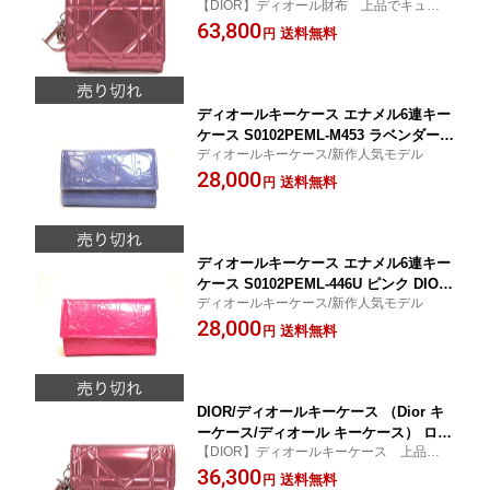
【DIOR】ディオール財布 上品でキュート
ナージュ パテントレザー三つ折り財布
な財布♪★新作人気モデル★ 【Dior サイ
63,800
S0085PVDM 300U 【Christioan Dior/
送料無料
円
フ/ディオール サイフ】
クリスチャン ディオール】【楽ギフ_包
装】
ディオールキーケース エナメル6連キー
ケース S0102PEML-M453 ラベンダー D
ディオールキーケース/新作人気モデル
IOR （新作人気モデル ディオールキー
28,000
ケース）
送料無料
円
ディオールキーケース エナメル6連キー
ケース S0102PEML-446U ピンク DIOR
ディオールキーケース/新作人気モデル
（新作人気モデル ディオールキーケー
28,000
ス）
送料無料
円
DIOR/ディオールキーケース （Dior キ
ーケース/ディオール キーケース） ロゴ
【DIOR】ディオールキーケース 上品でキ
チャーム付き カナージュ パテントレザ
ュートなキーケース♪★新作人気モデル★
36,300
ー6連キーケース S0102PVDM 300U
送料無料
円