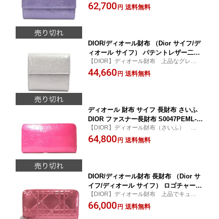
なパープルカラー長財布♪★新作人気モデル
62,700
布 【Christioan Dior/クリスチャン ディ
送料無料
円
★ 【Dior サイフ/ディオール サイフ】
オール】
DIOR/ディオール財布 （Dior サイフ/デ
ィオール サイフ） パテントレザー二つ
【DIOR】ディオール財布 上品なグレーカ
折り財布 S0025PEML 093U DIOR財布
ラー財布♪★新作人気モデル★ 【Dior サイ
44,660
【Christioan Dior/クリスチャン ディオ
送料無料
円
フ/ディオール サイフ】
ール】
ディオール 財布 サイフ 長財布 さいふ
DIOR ファスナー長財布 S0047PEML-44
【DIOR】ディオール財布（さいふ） キュ
6U ピンクカラーパテント（エナメル）
ートなピンクカラー長財布♪ ★新作人気モ
64,800
DIOR 【新作人気モデル】【円高還元セ
送料無料
円
デル★ 【 Dior サイフ / ディオール サイフ
ール】【Christioan Dior/クリスチャン
】
ディオール】【楽ギフ_包装】
DIOR/ディオール財布 長財布 （Dior サ
イフ/ディオール サイフ） ロゴチャーム
【DIOR】ディオール財布 上品でキュート
付き カナージュ パテントレザーファス
な長財布♪★新作人気モデル★ 【Dior サイ
66,000
ナー長財布 S0047PVDM 300U 【Christi
送料無料
円
フ/ディオール サイフ】
oan Dior/クリスチャン ディオール】