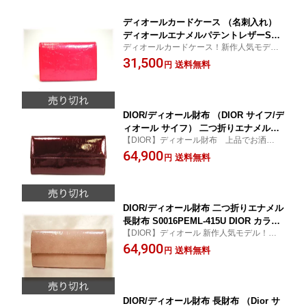
ディオールカードケース （名刺入れ）
ディオールエナメルパテントレザーS00
ディオールカードケース！新作人気モデ
11GEPC-387U ピンク DIOR （新作人
ル！
31,500
気モデル ディオール財布）
送料無料
円
DIOR/ディオール財布 （DIOR サイフ/デ
ィオール サイフ） 二つ折りエナメル長
【DIOR】ディオール財布 上品でお洒落な
財布 S0016PEML 333U DIOR カラー／
ワインカラーの長財布。★新作★ 【DIOR
64,900
ワイン
送料無料
円
サイフ/ディオール サイフ】
DIOR/ディオール財布 二つ折りエナメル
長財布 S0016PEML-415U DIOR カラー
【DIOR】ディオール 新作人気モデル！上
／ピンク DIOR
品でキュートなピンクカラー
64,900
送料無料
円
DIOR/ディオール財布 長財布 （Dior サ