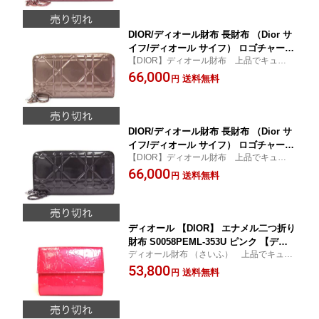
【楽ギフ_包装】
DIOR/ディオール財布 長財布 （Dior サ
イフ/ディオール サイフ） ロゴチャーム
【DIOR】ディオール財布 上品でキュート
付き カナージュ パテントレザーファス
な長財布♪★新作人気モデル★ 【Dior サイ
66,000
ナー長財布 S0047PVDM 749U 【Christi
送料無料
円
フ/ディオール サイフ】
oan Dior/クリスチャン ディオール】
【楽ギフ_包装】
DIOR/ディオール財布 長財布 （Dior サ
イフ/ディオール サイフ） ロゴチャーム
【DIOR】ディオール財布 上品でキュート
付き カナージュ パテントレザーファス
な長財布♪★新作人気モデル★ 【Dior サイ
66,000
ナー長財布 S0047PVDM 900U 【Christi
送料無料
円
フ/ディオール サイフ】
oan Dior/クリスチャン ディオール】
【楽ギフ_包装】
ディオール 【DIOR】 エナメル二つ折り
財布 S0058PEML-353U ピンク 【ディ
ディオール財布 （さいふ） 上品でキュー
オール財布 サイフ】【新作人気モデ
トなピンクカラー♪ 【クリスチャン・ディ
53,800
ル】【Christioan Dior/クリスチャン・
送料無料
円
オール Christioan Dior】★新作人気モデ
ディオール】
ル★ 【 Dior サイフ / ディオール サイフ 】