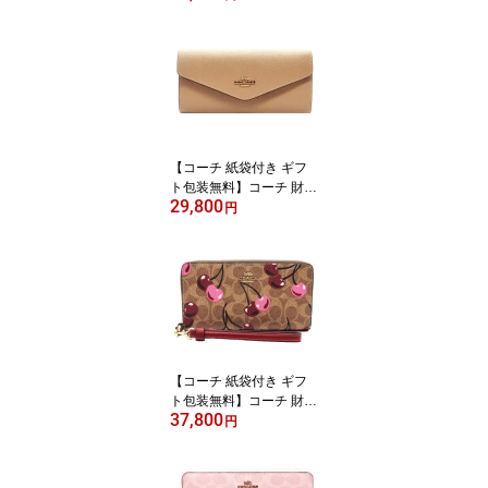
ト 花柄 5連 キーケース
レディース CR835 CO3
79 ICI799 IMCAH 【COA
CH コーチ 】【ブランド
キーケース】【新作モデ
ル・新品】【楽ギフ_包
装】【コンビニ受取対応
商品】【02P01Oct16】
【コーチ 紙袋付き ギフ
【あす楽】
ト包装無料】コーチ 財布
29,800
COACH 長財布 クロスグ
円
レイン レザー 二つ折り
長財布 CU158 IMTAU C
OACH【新作 新品 限定
モデル】【COACH コー
チ】【サイフ さいふ】
【楽ギフ_包装】【コン
ビニ受取対応商品】【あ
す楽】
【コーチ 紙袋付き ギフ
ト包装無料】コーチ 財布
37,800
COACH 長財布 シグネチ
円
ャー チェリープリント
さくらんぼ アコーディオ
ン長財布 CZ-328 IMTAM