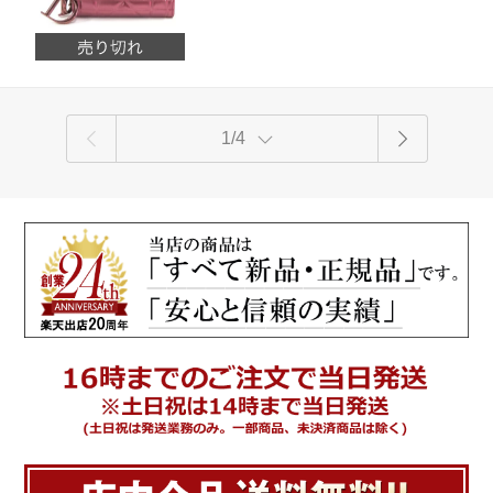
【Christioan Dior/クリスチャン ディオ
ール】【楽ギフ_包装】
1/4