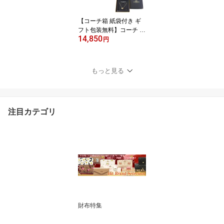
フ_包装】【コンビニ受
取対応商品】
【コーチ箱 紙袋付き ギ
フト包装無料】コーチ C
14,850
OACH ネックレス ダブ
円
ル サークル ネックレス 9
1441 GLD ゴールド【新
作 新品 限定モデル】【C
もっと見る
OACH コーチ】【楽ギフ
_包装】【コンビニ受取
対応商品】
注目カテゴリ
財布特集