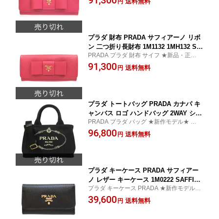
91,300
送料無料
円
財布
A財布】【新作モデル・新品・正規品】
【楽ギフ_包装】【コンビニ受取対応商
品】【02P01Oct16】
プラダ 財布 PRADA サフィアーノ リボ
ン 二つ折り長財布 1M1132 1MH132 SA
PRADA プラダ 財布 サイフ ★新品・正規品
FFIANO FIOCCO PEONIA 【プラダ財
★ 上品な高級感漂うお洒落な長財布
91,300
布/PRADA財布】【新品・正規品】【楽
送料無料
円
ギフ_包装】【コンビニ受取対応商品】
【02P01Oct16】
プラダ トートバッグ PRADA カナパ キ
ャンバス ロゴ ハンドバッグ 2WAY ショ
PRADA プラダ バッグ ★新作モデル★ 上品
ルダーバッグ B2439G 1BG439 CANAP
な高級感漂うお洒落なトート ハンドバッグ
96,800
A NERO ブラック PRADA プラダ【プ
送料無料
円
ラダバッグ/PRADAバッグ】【新作モデ
ル・新品・正規品】【楽ギフ_包装】【0
2P01Oct16】
プラダ キーケース PRADA サフィアー
ノ レザー キーケース 1M0222 SAFFIAN
プラダ キーケース PRADA ★新作モデル・
O METAL NERO ブラック 1PG222 PR
新品・正規品★
39,600
ADA プラダ 【キーケース】【プラダキ
送料無料
円
ーケース/PRADAキーケース】【新作モ
デル】【楽ギフ_包装】【コンビニ受取