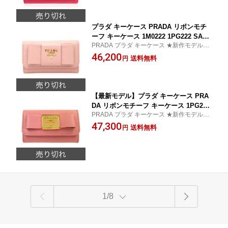
ンビニ受取対応商品】【P20Aug16】
プラダ キーケース PRADA リボンモチ
ーフ キーケース 1M0222 1PG222 SAFF
PRADA プラダ キーケース ★新作モデル・
IANO FIOCCO ORCHIDEA PRADA プ
新品・正規品★
46,200
ラダ【プラダキーケース/PRADAキーケ
送料無料
円
ース】【新作モデル・新品・正規品】
【楽ギフ_包装】【02P29Jul16】
【最新モデル】プラダ キーケース PRA
DA リボンモチーフ キーケース 1PG222
PRADA プラダ キーケース ★新作モデル・
SAFFIANO FIOCCO PETARO ライトピ
新品・正規品★
47,300
ンク PRADA プラダ【プラダキーケー
送料無料
円
ス/PRADAキーケース】【新作モデル・
新品・正規品】【楽ギフ_包装】【コン
ビニ受取対応商品】【532P17Sep16】
1/8