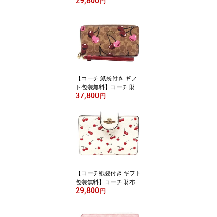
29,800
COACH 長財布 クロスグ
円
レイン レザー 二つ折り
長財布 CU158 IMTAU C
OACH【新作 新品 限定
モデル】【COACH コー
チ】【サイフ さいふ】
【楽ギフ_包装】【コン
ビニ受取対応商品】【あ
す楽】
【コーチ 紙袋付き ギフ
ト包装無料】コーチ 財布
37,800
COACH 長財布 シグネチ
円
ャー チェリープリント
さくらんぼ アコーディオ
ン長財布 CZ-328 IMTAM
COACH ブランド サイフ
【新作 新品 限定モデ
ル】【COACH コーチ】
【サイフ さいふ】【楽ギ
フ_包装】【コンビニ受
【コーチ紙袋付き ギフト
取対応商品】
包装無料】コーチ 財布 C
29,800
OACH チェリープリント
円
レザー 二つ折り財布 CF
A-19 IMCAH COACH