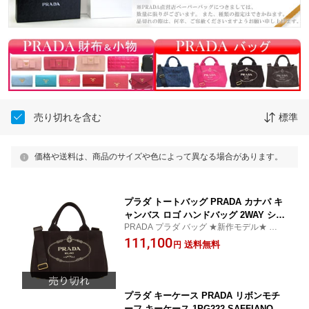
売り切れを含む
標準
価格や送料は、商品のサイズや色によって異なる場合があります。
プラダ トートバッグ PRADA カナパ キ
ャンバス ロゴ ハンドバッグ 2WAY ショ
PRADA プラダ バッグ ★新作モデル★ 上品
ルダーバッグ B2642B 1PG642 CANAPA
な高級感漂うお洒落なトートバッグ
111,100
NERO ブラック PRADA プラダ【プラ
送料無料
円
ダバッグ/PRADAバッグ】【新作モデ
ル】【楽ギフ_包装】【02P01Oct16】
プラダ キーケース PRADA リボンモチ
ーフ キーケース 1PG222 SAFFIANO FI