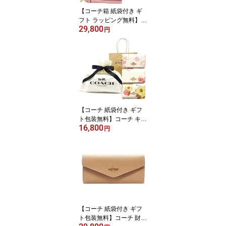
【コーチ箱 紙袋付き ギ
フト ラッピング無料】コ
29,800
ーチ 財布 COACH 長財
円
布 フローラルプリント
花柄 アコーディオン長財
布 CR-625 C4455 IMCA
H COACH【新作 新品 限
定モデル】【COACH コ
ーチ】【サイフ さいふ】
【楽ギフ_包装】【コン
ビニ受取対応商品】【あ
【コーチ 紙袋付き ギフ
す楽】
ト包装無料】コーチ キー
16,800
ケース フローラルプリン
円
ト 花柄 5連 キーケース
レディース CR835 CO3
79 ICI799 IMCAH 【COA
CH コーチ 】【ブランド
キーケース】【新作モデ
ル・新品】【楽ギフ_包
装】【コンビニ受取対応
商品】【02P01Oct16】
【コーチ 紙袋付き ギフ
【あす楽】
ト包装無料】コーチ 財布