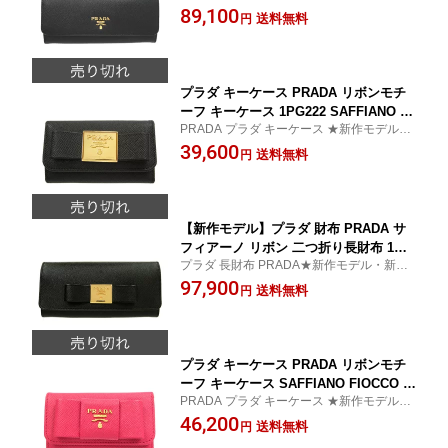
新品・正規品★ 上品な高級感漂うお洒落な
89,100
フ】【プラダ財布/PRADA財布】【新作
送料無料
円
長財布
モデル・新品・正規品】【楽ギフ_包
装】【コンビニ受取対応商品】【02P01
Oct16】
プラダ キーケース PRADA リボンモチ
ーフ キーケース 1PG222 SAFFIANO FI
PRADA プラダ キーケース ★新作モデル・
OCCO NERO ブラック PRADA プラダ
新品・正規品★
39,600
【プラダキーケース/PRADAキーケー
送料無料
円
ス】【新作モデル・新品・正規品】【楽
ギフ_包装】【コンビニ受取対応商品】
【532P17Sep16】
【新作モデル】プラダ 財布 PRADA サ
フィアーノ リボン 二つ折り長財布 1MH
プラダ 長財布 PRADA★新作モデル・新
132 SAFFIANO FIOCCO NERO ブラッ
品・正規品★ 上品な高級感漂うお洒落な長
97,900
ク サイフ【プラダ財布/PRADA財布】
送料無料
円
財布
【新作モデル・新品・正規品】【楽ギフ
_包装】【コンビニ受取対応商品】【02
P01Oct16】
プラダ キーケース PRADA リボンモチ
ーフ キーケース SAFFIANO FIOCCO 1
PRADA プラダ キーケース ★新作モデル・
M0222 1PG222 PEONIA PRADA プラダ
新品・正規品★
46,200
【プラダキーケース/PRADAキーケー
送料無料
円
ス】【新作モデル・新品・正規品】【コ