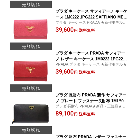
対応商品】【02P01Oct16】
プラダ キーケース サフィアーノ キーケ
ース 1M0222 1PG222 SAFFIANO MET
プラダ キーケース PRADA ★新作モデル・
AL PEONIA ピンク 【新作モデル・新
新品・正規品★
39,600
品・正規品】【キーケース】【プラダ
送料無料
円
新作】【楽ギフ_包装】【コンビニ受取
対応商品】【02P01Oct16】
プラダ キーケース PRADA サフィアー
ノ レザー キーケース 1M0222 1PG222
PRADA プラダ キーケース ★新作モデル★
SAFFIANO METAL FUOCO レッド PR
39,600
ADA プラダ 【キーケース】【プラダキ
送料無料
円
ーケース/PRADAキーケース】【新作モ
デル】【楽ギフ_包装】【コンビニ受取
対応商品】【02P01Oct16】
プラダ 長財布 PRADA 新作 サフィアー
ノ プレート ファスナー長財布 1ML506
プラダ 長財布 PRADA★新品・正規品★ 上
NERO ブラック 【プラダ財布/PRADA
品な高級感漂うお洒落な長財布
89,100
財布】【新品・正規品】【楽ギフ_包
送料無料
円
装】【コンビニ受取対応商品】【02P01
Oct16】
プラダ 財布 PRADA レザー ファスナー