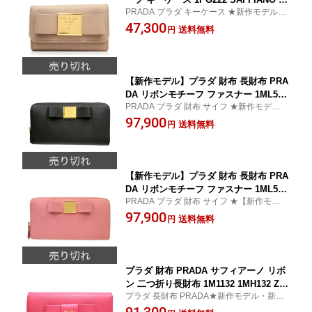
PRADA プラダ キーケース ★新作モデル・
OCCO CAMMEO ベージュ PRADA プラ
★
47,300
ダ【プラダキーケース/PRADAキーケー
送料無料
円
ス】【新作モデル・新品・正規品】【楽
ギフ_包装】【コンビニ受取対応商品】
【02P01Oct16】
【新作モデル】プラダ 財布 長財布 PRA
DA リボンモチーフ ファスナー 1ML506
PRADA プラダ 財布 サイフ ★新作モデル・
SAFFIANO FIOCCO NERO ブラック
新品・正規品★ 上品な高級感漂うお洒落な
97,900
【サイフ】【新作モデル・新品・正規
送料無料
円
長財布
品】【楽ギフ_包装】【コンビニ受取対
応商品】【02P03Jun16】
【新作モデル】プラダ 財布 長財布 PRA
DA リボンモチーフ ファスナー 1ML506
PRADA プラダ 財布 サイフ ★【新作モデ
SAFFIANO FIOCCO PETALO ライトピ
ル・新品・正規品★ 上品な高級感漂うお洒
97,900
ンク【サイフ】【新作モデル・新品・正
送料無料
円
落な長財布
規品】【楽ギフ_包装】【コンビニ受取
対応商品】【02P03Jun16】
プラダ 財布 PRADA サフィアーノ リボ
ン 二つ折り長財布 1M1132 1MH132 ZT
プラダ 長財布 PRADA★新作モデル・新
M F0615 SAFFIANO FIOCCO PEONIA
品・正規品★ 上品な高級感漂うお洒落な長
ORCHIDEA サイフ【プラダ財布/PRAD