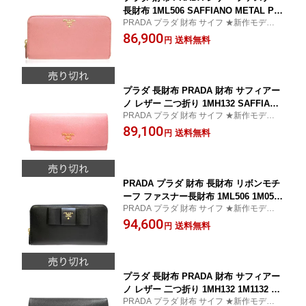
長財布 1ML506 SAFFIANO METAL PE
PRADA プラダ 財布 サイフ ★新作モデル★
TALO PRADA 【サイフ さいふ】【プラ
上品な高級感漂うお洒落な長財布
86,900
ダ財布 PRADA財布】【新作モデル】
送料無料
円
【楽ギフ_包装】
プラダ 長財布 PRADA 財布 サフィアー
ノ レザー 二つ折り 1MH132 SAFFIANO
PRADA プラダ 財布 サイフ ★新作モデル・
METAL PETALO 【プラダ サイフ】
新品・正規品★ 上品な高級感漂うお洒落な
89,100
【プラダ財布/PRADA財布】【新作モデ
送料無料
円
長財布
ル】【楽ギフ_包装】
PRADA プラダ 財布 長財布 リボンモチ
ーフ ファスナー長財布 1ML506 1M0506
PRADA プラダ 財布 サイフ ★新作モデル・
SAFFIANO FIOCCO NERO ブラック
新品・正規品★ 上品な高級感漂うお洒落な
94,600
【サイフ】【プラダ財布/PRADA財布】
送料無料
円
長財布
【新作モデル・新品・正規品】【楽ギフ
_包装】【コンビニ受取対応商品】【02
P01Oct16】
プラダ 長財布 PRADA 財布 サフィアー
ノ レザー 二つ折り 1MH132 1M1132 NE
PRADA プラダ 財布 サイフ ★新作モデル・
RO SAFFIANO METAL 【プラダ サイ