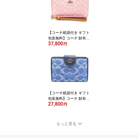
【新作 新品 限定モデ
ル】【COACH コーチ ブ
ランド サイフ】【サイフ
さいふ】【楽ギフ_包
装】【コンビニ受取対応
商品】
【コーチ紙袋付き ギフト
包装無料】コーチ 財布 C
37,800
OACH 長財布 シグネチ
円
ャー アコーディオン長財
布 CEC-20 CW-778 IMP
O ピンク COACH ブラン
ド サイフ【新作 新品 限
定モデル】【COACH コ
ーチ】【サイフ さいふ】
【楽ギフ_包装】【コン
ビニ受取対応商品】【あ
【コーチ紙袋付き ギフト
す楽】
包装無料】コーチ 財布 C
27,800
OACH デニム シグネチ
円
ャー レザー 二つ折り財
布 CDF-12 IMTYV COAC
H【2026 新作 新品】【C
もっと見る
OACH コーチ】【サイフ
さいふ 財布】【COACH
ブランド サイフ】【楽ギ