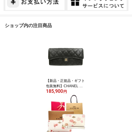
ショップ内の注目商品
【新品・正規品・ギフト
包装無料】CHANEL シ
185,900
ャネル 財布 マトラッセ
円
キャビアスキン AP0241
二つ折り長財布 ブラック
【新作・新品・正規品】
シャネル財布 CHANEL
財布【シャネル サイフ】
【ブランド】【楽ギフ_
包装】【02P01Oct16】