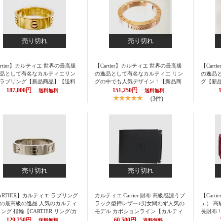
売り切れ
売り切れ
artier】カルティエ 世界の最高級
【Cartier】カルティエ 世界の最高級
【Car
品として有名なカルティエリン
の逸品として有名なカルティエ リン
の逸品
ラブリング【新品商品】【送料
グの中でも人気デザイン！【新品商
グ【新
】カルティエ（CARTIER カルチ
品】【送料無料】カルティエ（CART
ィエ（C
187,000円
151,250円
送料無料
送料無料
 リング（指輪）/カルティエ ラブ
IER カルチェ） リング（指輪）/ ラニ
(指輪）
(3件)
グ イエローゴールド YG18K Cart
エールリング・ ピンクゴールド18K
M ホワイ
r【楽ギフ_包装】【02P01May16】
Cartier/カルティエ 【楽ギフ_包装】
ティエ【
【P01Jul16】
売り切れ
売り切れ
ARTIER】カルティエ ラブリング
カルティエ Cartier 財布 高級感漂うブ
【Car
の最高級の逸品 人気のカルティ
ラック型押レザー♪男女問わず人気の
ェ） 
リング 指輪【CARTIER リング/カ
モデル カボションライン【カルティ
長財布
ィエ リング】【新品商品】【送
エ】【財布】Cartier カボション 二つ
ルティエ
129,250円
60,500円
送料無料
送料無料