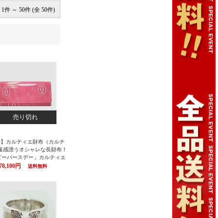
1件 ～ 50件 (全 50件)
売り切れ
tier】カルティエ財布（カルチ
高級感漂うオシャレな長財布！
ピーバースデー」カルティエ
布 さいふ サイフ （Cartier
78,100円
送料無料
ェ） 「ハッピーバースデー」
L3001282 レア 人気モデル
 セール カルティエ ウォレッ
ギフ_包装】【コンビニ受取対
02P03Jun16】