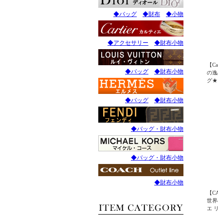
◆バッグ
◆財布
◆小物
◆アクセサリー
◆財布小物
【C
◆バッグ
◆財布小物
の逸
グ★
無料
ェ）
◆バッグ
◆財布小物
リン
ie
◆バッグ・財布小物
◆バッグ・財布小物
◆財布小物
【C
世界
エ 
ルテ