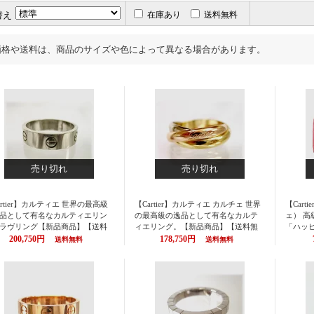
替え
在庫あり
送料無料
価格や送料は、商品のサイズや色によって異なる場合があります。
売り切れ
売り切れ
artier】カルティエ 世界の最高級
【Cartier】カルティエ カルチェ 世界
【Car
品として有名なカルティエリン
の最高級の逸品として有名なカルテ
ェ） 
ラヴリング【新品商品】【送料
ィエリング。【新品商品】【送料無
「ハッ
】カルティエ（CARTIER カルチ
料】 カルティエ （CARTIER カルチ
財布 長財
200,750円
178,750円
送料無料
送料無料
 リング（指輪）/ カルティエ ラ
ェ） リング(指輪）/トリニティリン
カルチ
ング ホワイトゴールド WG18K
グ クラシックモデル カラー／ホワイ
長財布 
tier 【楽ギフ_包装】【P01Jul16】
ト×イエロー×ピンクゴールド 18K Ca
円高還元
rtier/カルティエ 【楽ギフ_包装】【P
ト【楽
01Jul16】
応商品】【