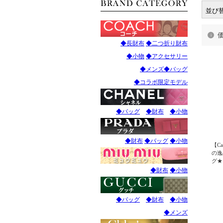
並び
◆長財布
◆二つ折り財布
◆小物
◆アクセサリー
◆メンズ
◆バッグ
◆コラボ限定モデル
◆バッグ
◆財布
◆小物
◆財布
◆バッグ
◆小物
【C
の逸
グ★
無料
◆財布
◆小物
ェ）
ブリ
Car
◆バッグ
◆財布
◆小物
◆メンズ