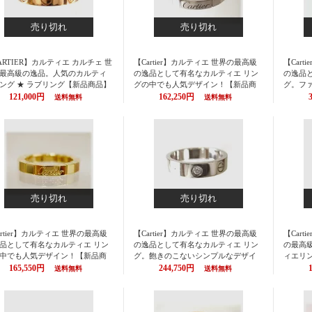
売り切れ
売り切れ
ARTIER】カルティエ カルチェ 世
【Cartier】カルティエ 世界の最高級
【Car
最高級の逸品。人気のカルティ
の逸品として有名なカルティエ リン
の逸品
ング ★ ラブリング【新品商品】
グの中でも人気デザイン！【新品商
グ。フ
料無料】 カルティエ （CARTIER
品】【送料無料】カルティエ（CART
のリン
121,000円
162,250円
送料無料
送料無料
チェ） リング（指輪）/ラブリン
IER カルチェ） リング（指輪）/ラニ
料】カル
M （CARTIER リング/カルティエ
エールリング ・ホワイトゴールド 18
ェ） リ
グ） ピンクゴールド Cartier/カル
K Cartier/カルティエ 【楽ギフ_包
ド 18
エ 【楽ギフ_包装】【P01Jul16】
装】【P01Jul16】
Carti
【コンビ
ug16】
売り切れ
売り切れ
artier】カルティエ 世界の最高級
【Cartier】カルティエ 世界の最高級
【Cart
品として有名なカルティエ リン
の逸品として有名なカルティエ リン
の最高
中でも人気デザイン！【新品商
グ。飽きのこないシンプルなデザイ
ィエリ
【送料無料】カルティエ (CARTI
ン【新品商品】【送料無料】カルテ
料】 カ
165,550円
244,750円
送料無料
送料無料
 カルチェ） リング（指輪）/ラニ
ィエ（CARTIER カルチェ） リング
ェ） リ
ルリング・イエローゴールド 18
（指輪）/ホワイトゴールド ラブリン
グ SM
artier/カルティエ【02P01May16】
グSM 1ダイヤ付 Cartier/カルティエ
ロー×ピン
リング 【楽ギフ_包装】【P01Jul16】
ティエ 