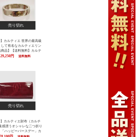
売り切れ
tier】カルティエ 世界の最高級
として有名なカルティエリン
品商品】【送料無料】カルテ
ARTIER カルチェ） リング
129,250円
送料無料
/ハッピーバースデイリングS
トゴールド18K Cartier/カル
楽ギフ_包装】【P01Jul16】
売り切れ
tier】カルティエ財布（カルチ
高級感漂うオシャレな二つ折り
！「ハッピーバースデー」カ
 財布 長財布 さいふ サイフ
78,100円
送料無料