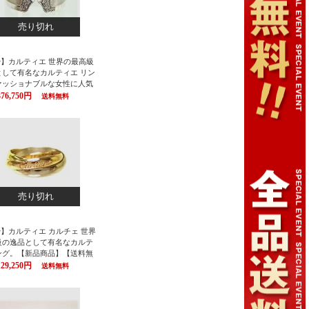
売り切れ
tier】カルティエ 世界の最高級
として有名なカルティエ リン
ァッショナブルな女性に人気
グ。【新品商品】【送料無
376,750円
送料無料
ティエ（CARTIER カルチ
ング（指輪）/ホワイトゴール
K×ダイヤモンド 「C2リング」
er/カルティエ【楽ギフ_包装】
ニ受取対応商品】【02P06A
売り切れ
ier】カルティエ カルチェ 世界
級の逸品として有名なカルテ
ング。【新品商品】【送料無
ルティエ （CARTIER カルチ
129,250円
送料無料
ング（指輪） トリニティリン
モデル カラー／ホワイト×イエ
クゴールド18K Cartier/カル
【楽ギフ_包装】【P01Jul16】