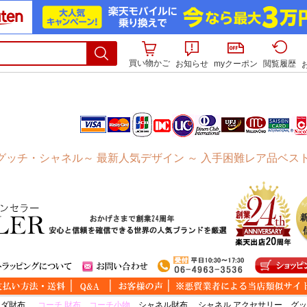
買い物かご
お知らせ
myクーポン
閲覧履歴
ッチ・シャネル～ 最新人気デザイン ～ 入手困難レア品ベス
ラダ財布
、
コーチ 財布
、
コーチ小物
、
シャネル財布
、
シャネル アクセサリー
、
グッ