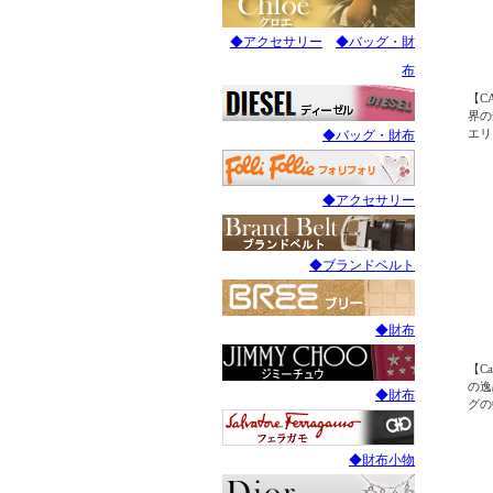
◆アクセサリー
◆バッグ・財
布
【C
界の
エリ
◆バッグ・財布
【送
カル
グS
◆アクセサリー
リン
ティ
◆ブランドベルト
◆財布
【C
の逸
◆財布
グの
品】
ER
エー
◆財布小物
K C