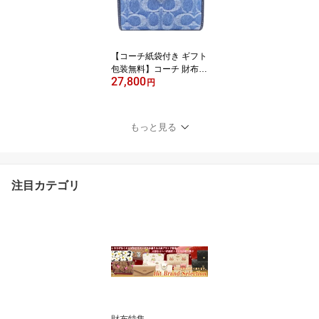
定モデル】【COACH コ
ーチ】【サイフ さいふ】
【楽ギフ_包装】【コン
ビニ受取対応商品】【あ
【コーチ紙袋付き ギフト
す楽】
包装無料】コーチ 財布 C
27,800
OACH デニム シグネチ
円
ャー レザー 二つ折り財
布 CDF-12 IMTYV COAC
H【2026 新作 新品】【C
もっと見る
OACH コーチ】【サイフ
さいふ 財布】【COACH
ブランド サイフ】【楽ギ
フ_包装】【コンビニ受
注目カテゴリ
取対応商品】