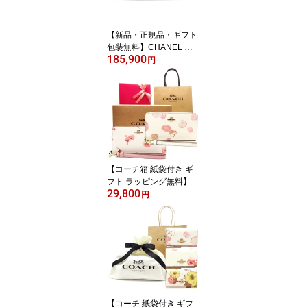
【新品・正規品・ギフト
包装無料】CHANEL シ
185,900
ャネル 財布 マトラッセ
円
キャビアスキン AP0241
二つ折り長財布 ブラック
【新作・新品・正規品】
シャネル財布 CHANEL
財布【シャネル サイフ】
【ブランド】【楽ギフ_
包装】【02P01Oct16】
【コーチ箱 紙袋付き ギ
フト ラッピング無料】コ
29,800
ーチ 財布 COACH 長財
円
布 フローラルプリント
花柄 アコーディオン長財
布 CR-625 C4455 IMCA
H COACH【新作 新品 限
定モデル】【COACH コ
ーチ】【サイフ さいふ】
【楽ギフ_包装】【コン
ビニ受取対応商品】【あ
【コーチ 紙袋付き ギフ
す楽】