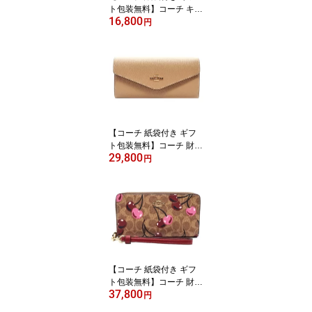
ト包装無料】コーチ キー
16,800
ケース フローラルプリン
円
ト 花柄 5連 キーケース
レディース CR835 CO3
79 ICI799 IMCAH 【COA
CH コーチ 】【ブランド
キーケース】【新作モデ
ル・新品】【楽ギフ_包
装】【コンビニ受取対応
商品】【02P01Oct16】
【コーチ 紙袋付き ギフ
【あす楽】
ト包装無料】コーチ 財布
29,800
COACH 長財布 クロスグ
円
レイン レザー 二つ折り
長財布 CU158 IMTAU C
OACH【新作 新品 限定
モデル】【COACH コー
チ】【サイフ さいふ】
【楽ギフ_包装】【コン
ビニ受取対応商品】【あ
す楽】
【コーチ 紙袋付き ギフ
ト包装無料】コーチ 財布
37,800
COACH 長財布 シグネチ
円
ャー チェリープリント