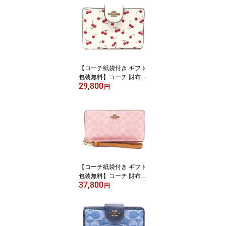
さくらんぼ アコーディオ
ン長財布 CZ-328 IMTAM
COACH ブランド サイフ
【新作 新品 限定モデ
ル】【COACH コーチ】
【サイフ さいふ】【楽ギ
フ_包装】【コンビニ受
【コーチ紙袋付き ギフト
取対応商品】
包装無料】コーチ 財布 C
29,800
OACH チェリープリント
円
レザー 二つ折り財布 CF
A-19 IMCAH COACH
【新作 新品 限定モデ
ル】【COACH コーチ ブ
ランド サイフ】【サイフ
さいふ】【楽ギフ_包
装】【コンビニ受取対応
商品】
【コーチ紙袋付き ギフト
包装無料】コーチ 財布 C
37,800
OACH 長財布 シグネチ
円
ャー アコーディオン長財
布 CEC-20 CW-778 IMP
O ピンク COACH ブラン
ド サイフ【新作 新品 限