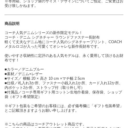
※専用箱、ショップ袋のサイズ・デザインについてご指定、ご変更はお
受け致しかねます。
商品説明
コーチ人気デニムシリーズの新作限定モデル！
コーチ・デニム シグネチャー ラウンドファスナー長財布
軽くて丈夫なデニム地にコーチ人気のシグネチャープリント、COACH
メタルロゴが入った可愛くてオシャレな新作長財布です。
使いやすさ収納性に定評のある人気モデルは、永く愛用して頂けるお財
布です！
■カラー／デニムブルー
■素材／デニム×レザー
■サイズ／ 横幅 20 × 高さ 10 cm ×マチ幅 2.5cm
■仕様／札入れ3か所、ファスナー小銭入れ1か所、カード入れ12か所、
内ポケット2か所、ストラップ付（取り外し可）
■付属品／コーチ専用ギフト用コットン生地巾着袋、保存袋、ショップ
袋（ギフト希望限定）
※ギフト包装をご希望のお客様には、必ず備考欄に「ギフト包装希望」
とご記載頂きますようお願い申し上げます。
※こちらの商品はコーチアウトレット商品です。