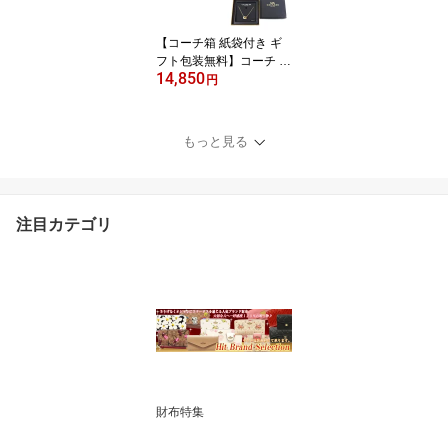
フ_包装】【コンビニ受
取対応商品】
【コーチ箱 紙袋付き ギ
フト包装無料】コーチ C
14,850
OACH ネックレス ダブ
円
ル サークル ネックレス 9
1441 GLD ゴールド【新
作 新品 限定モデル】【C
もっと見る
OACH コーチ】【楽ギフ
_包装】【コンビニ受取
対応商品】
注目カテゴリ
財布特集