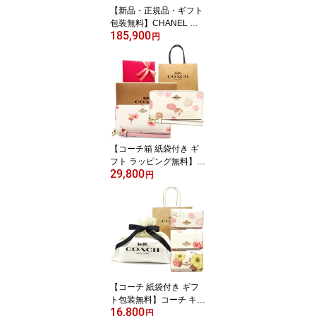
【新品・正規品・ギフト
包装無料】CHANEL シ
185,900
ャネル 財布 マトラッセ
円
キャビアスキン AP0241
二つ折り長財布 ブラック
【新作・新品・正規品】
シャネル財布 CHANEL
財布【シャネル サイフ】
【ブランド】【楽ギフ_
包装】【02P01Oct16】
【コーチ箱 紙袋付き ギ
フト ラッピング無料】コ
29,800
ーチ 財布 COACH 長財
円
布 フローラルプリント
花柄 アコーディオン長財
布 CR-625 C4455 IMCA
H COACH【新作 新品 限
定モデル】【COACH コ
ーチ】【サイフ さいふ】
【楽ギフ_包装】【コン
ビニ受取対応商品】【あ
【コーチ 紙袋付き ギフ
す楽】
ト包装無料】コーチ キー
16,800
ケース フローラルプリン
円