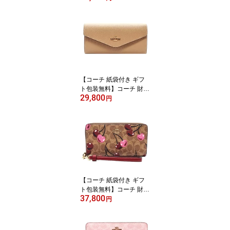
ト 花柄 5連 キーケース
レディース CR835 CO3
79 ICI799 IMCAH 【COA
CH コーチ 】【ブランド
キーケース】【新作モデ
ル・新品】【楽ギフ_包
装】【コンビニ受取対応
商品】【02P01Oct16】
【コーチ 紙袋付き ギフ
【あす楽】
ト包装無料】コーチ 財布
29,800
COACH 長財布 クロスグ
円
レイン レザー 二つ折り
長財布 CU158 IMTAU C
OACH【新作 新品 限定
モデル】【COACH コー
チ】【サイフ さいふ】
【楽ギフ_包装】【コン
ビニ受取対応商品】【あ
す楽】
【コーチ 紙袋付き ギフ
ト包装無料】コーチ 財布
37,800
COACH 長財布 シグネチ
円
ャー チェリープリント
さくらんぼ アコーディオ
ン長財布 CZ-328 IMTAM