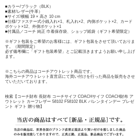
■カラー/ブラック（BLK）
■素材/レザー(牛革）
■サイズ/横幅 19 × 高さ 10 cm
■仕様/ファスナー式小銭入れ×1、札入れ×2、内側ポケット×2、カード
ポケット×12、外側ポケット×1
■付属品／コーチ 純正 巾着保存袋、ショップ紙袋（ギフト希望限定）
※ギフト包装をご希望のお客様には、ギフト包装をさせて頂いておりま
す。（期間限定）
必ず備考欄に「ギフト包装希望」とご記載頂きますようお願い申し上げ
ます。
※こちらの商品はコーチアウトレット商品です。
海外コーチアウトレット直営店にて買い付けを行った商品を販売をさせ
ていただいております。
検索【コーチ財布 長財布 コーチサイフ COACHサイフ COACH財布 ア
ウトレット カーフレザー 58102 F58102 BLK バレンタインデー プレゼ
ント ギフト 贈り物】