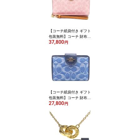
COACH ブランド サイフ
【新作 新品 限定モデ
ル】【COACH コーチ】
【サイフ さいふ】【楽ギ
フ_包装】【コンビニ受
【コーチ紙袋付き ギフト
取対応商品】
包装無料】コーチ 財布 C
37,800
OACH 長財布 シグネチ
円
ャー アコーディオン長財
布 CEC-20 CW-778 IMP
O ピンク COACH ブラン
ド サイフ【新作 新品 限
定モデル】【COACH コ
ーチ】【サイフ さいふ】
【楽ギフ_包装】【コン
ビニ受取対応商品】【あ
【コーチ紙袋付き ギフト
す楽】
包装無料】コーチ 財布 C
27,800
OACH デニム シグネチ
円
ャー レザー 二つ折り財
布 CDF-12 IMTYV COAC
H【2026 新作 新品】【C
OACH コーチ】【サイフ
さいふ 財布】【COACH
ブランド サイフ】【楽ギ