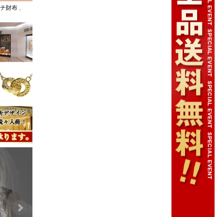
チ財布
、