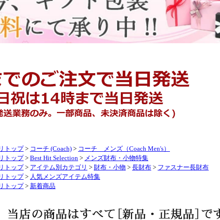
リトップ
>
コーチ (Coach)
>
コーチ メンズ（Coach Men's）
リトップ
>
Best Hit Selection
>
メンズ財布・小物特集
リトップ
>
アイテム別カテゴリ
>
財布・小物
>
長財布
>
ファスナー長財布
リトップ
>
人気メンズアイテム特集
リトップ
>
新着商品