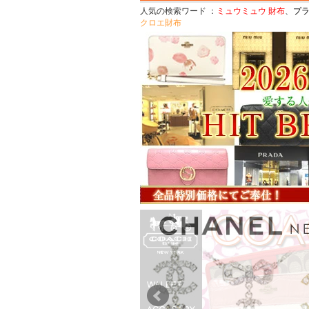
人気の検索ワード
：
ミュウミュウ 財布
、
プ
クロエ財布