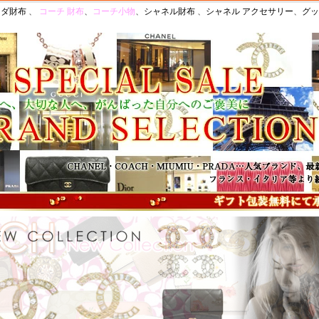
ラダ財布
、
コーチ 財布
、
コーチ小物
、
シャネル財布
、
シャネル アクセサリー
、
グッ