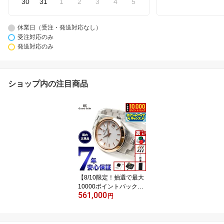
30
31
1
2
3
4
5
休業日（受注・発送対応なし）
受注対応のみ
発送対応のみ
ショップ内の注目商品
【8/10限定！抽選で最大
10000ポイントバック】
561,000
【選べるノベルティー付
円
き】【36回分割手数料無
料！】グランドセイコー
レディース クオーツ セ