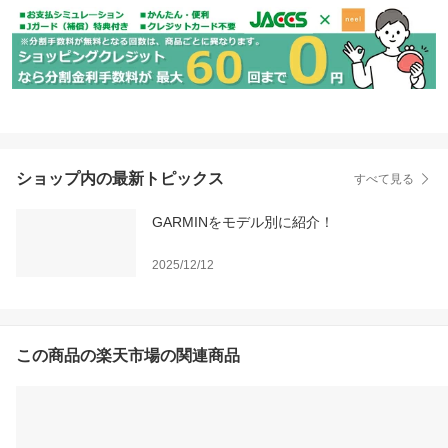
イコー 腕時計 GRAND S
EIKO 時計 STGF268【正
規品】
ショップ内の最新トピックス
すべて見る
GARMINをモデル別に紹介！
2025/12/12
この商品の楽天市場の関連商品