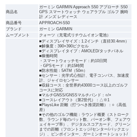
ガーミン GARMIN Approach S50 アプローチ S50
商品名
GPS スマートウォッチ ウェアラブル ゴルフ 腕時
計 メンズ レディース
商品番号
APPROACH-S50
ブランド
ガーミン GARMIN
ムーブメント
クォーツ（充電式リチウムイオン電池）
■ディスプレイサイズ：1.2インチ（直径30.4mm）
■解像度：390×390ピクセル
■ディスプレイタイプ：AMOLED/タッチパネル
■稼働時間
・スマートウォッチモード：約10日間
・GPSモード：約15時間
■防水性能：5ATM（50m）
■センサー：光学式心拍計、電子コンパス、加速度
計、ジャイロセンサー
■収録コース：全世界約43000コース以上のゴルフ
コースに対応
■マルチGNSS/GNSSマルチバンド：○/×
■コースレイアウト（第2世代）：△※1
■PlaysLike 距離（打つべき推奨距離）：○（高低
差）
■その他のゴルフ機能：ラウンド概要（ストローク
数、ラウンド毎のパット数、パーオン率、フェアウ
ェイキープ率）、デジタルスコアカード、グリーン
までの距離（フロントエッジ/センター/バックエッ
ジ）、ピンポインター、ガーミンオートショット/