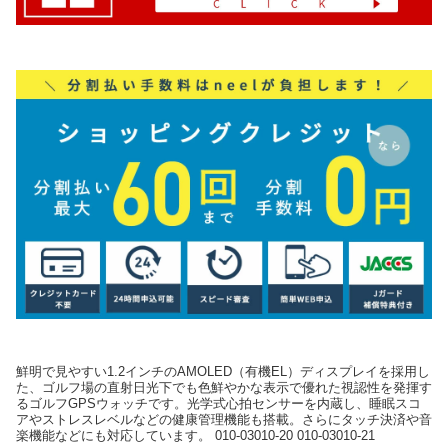
鮮明で見やすい1.2インチのAMOLED（有機EL）ディスプレイを採用し
た、ゴルフ場の直射日光下でも色鮮やかな表示で優れた視認性を発揮す
るゴルフGPSウォッチです。光学式心拍センサーを内蔵し、睡眠スコ
アやストレスレベルなどの健康管理機能も搭載。さらにタッチ決済や音
楽機能などにも対応しています。 010-03010-20 010-03010-21