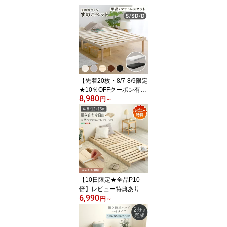
【先着20枚・8/7-8/9限定
★10％OFFクーポン有】
8,980
楽天1位 ベッド すのこベ
円
～
ッド ベッドフレーム す
のこ マットレスセット
シングルベッド セミダブ
ルベッド ダブルベッド
北欧パイン 脚付きベッド
木製 2段階 高さ調節 天然
木 北欧 ベットフレーム
【10日限定★全品P10
倍】レビュー特典あり パ
6,990
レットベッド すのこベッ
円
～
ド ベッドフレーム 天然
木 ベッド 組み合わせ自
由 ローベッド すのこ 通