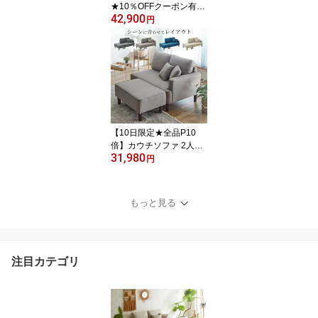
★10％OFFクーポン有】
42,900
ロフトベッド 階段 高さ
円
調節 ベッド 階段付き パ
イプベッド 宮付き 2段ベ
ッド システムベッド ハ
イタイプ ミドルタイプ
シングル 子供 一人暮ら
し コンセント付 収納 大
人 子供 ワンルーム シン
プル
【10日限定★全品P10
倍】カウチソファ 2人掛
31,980
け 片肘 ローソファ ファ
円
ブリック 布 カウチ オッ
トマン セット 1人掛け 2
人掛け ソファベッド コ
もっと見る
ンパクト コーナー ソフ
ァー 背もたれ ウレタン
Sバネ ワンルーム クッシ
ョン付き
注目カテゴリ