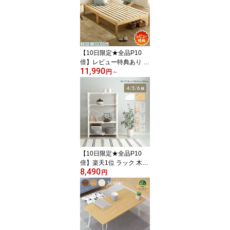
気性 湿気対策 カビ ロー
タイプ 敷布団 マットレ
ス対応 1枚約1.5kg 軽量
設計
【10日限定★全品P10
倍】レビュー特典あり 工
11,990
具不要 すのこベッド ベ
円
～
ッドフレーム 2分で完
成！組立簡単 ネジなし
ベッド ハイタイプ【Tran
s-トランズ-】セミシング
ルショート セミシングル
シングル セミダブル ダ
ブル
【10日限定★全品P10
倍】楽天1位 ラック 木製
8,490
パイン 幅78cm 木製ラッ
円
ク パインラック ウッド
ラック 棚 木 ディスプレ
イラック おしゃれ オー
プンラック シェルフ オ
ープンシェルフ 収納ラッ
ク 天然木 収納 収納棚 4