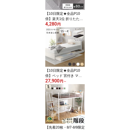
段 5段 6段
【10日限定★全品P10
倍】楽天1位 折りたたみ
4,280
テーブル 幅80cm ローテ
円
ーブル コンパクト 小さ
い 軽い 木目調 センター
テーブル 折りたたみ デ
スク テレワーク テーブ
ル おしゃれ ミニ 机 食事
折りたたみ テーブル 折
り畳み パソコン ミニテ
ーブル
【10日限定★全品P10
倍】ベッド 宮付き マッ
27,900
トレスセット セミシング
円
～
ル シングル セミダブル
ダブル クイーン キング
ベッドフレーム マットレ
ス ポケットコイル ベッ
ド下収納 収納付き 収納
北欧 ナチュラル ホワイ
ト ブラウン
【先着20枚・8/7-8/9限定