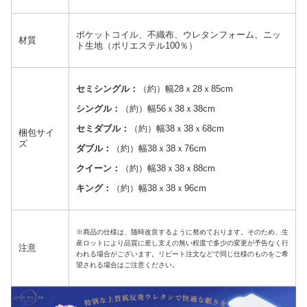
ポケットコイル、不織布、ウレタンフォーム、ニッ
材質
ト生地（ポリエステル100％）
セミシングル：
（約）幅28ｘ28ｘ85cm
シングル：
（約）幅56ｘ38ｘ38cm
セミダブル：
（約）幅38ｘ38ｘ68cm
梱包サイ
ズ
ダブル：
（約）幅38ｘ38ｘ76cm
クイーン：
（約）幅38ｘ38ｘ88cm
キング：
（約）幅38ｘ38ｘ96cm
※商品の仕様は、随時改良するように努めております。そのため、生
産ロットにより品質に差し支えの無い程度で多少の変更が予告なく行
注意
われる場合がございます。リピート注文などで同じ仕様のものをご希
望される場合はご注意ください。