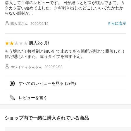
購入して半年のレビューです。 日が経つとビスが緩んできて、カ
タカタ言い始めてました。クギ剥き出しのどこについてたかわか
らない部材
が
さらに表示
購入者
さん
2020/05/15
購入2ヶ月!
もう壊れた! 接着剤と細い釘で止めてある箇所が割れて脱落した！
雑だ!悲しい!また、違うタイプを探す予定。
ホワイティさん
さん
2020/02/03
すべてのレビューを見る (
件)
37
レビューを書く
ショップ内で一緒に購入されている商品