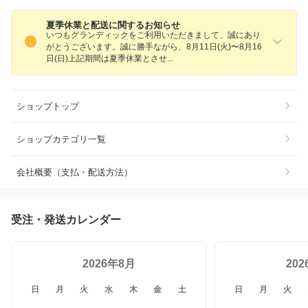
夏季休業と配送に関するお知らせ
いつもグランディックをご利用いただきまして、誠にあり
がとうございます。誠に勝手ながら、8月11日(火)〜8月16
日(日)上記期間は夏季休業とさ
せ
ショップトップ
ショップカテゴリ一覧
会社概要（支払・配送方法）
受注・発送カレンダー
2026年8月
20
日
月
火
水
木
金
土
日
月
火