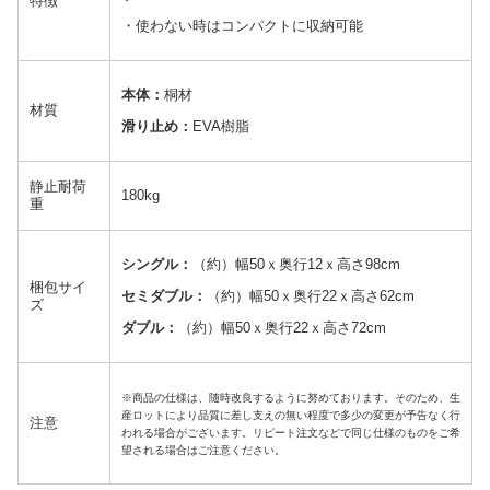
特徴
・使わない時はコンパクトに収納可能
本体：
桐材
材質
滑り止め：
EVA樹脂
静止耐荷
180kg
重
シングル：
（約）幅50ｘ奥行12ｘ高さ98cm
梱包サイ
セミダブル：
（約）幅50ｘ奥行22ｘ高さ62cm
ズ
ダブル：
（約）幅50ｘ奥行22ｘ高さ72cm
※商品の仕様は、随時改良するように努めております。そのため、生
産ロットにより品質に差し支えの無い程度で多少の変更が予告なく行
注意
われる場合がございます。リピート注文などで同じ仕様のものをご希
望される場合はご注意ください。