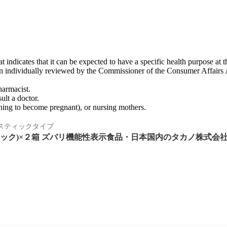
ndicates that it can be expected to have a specific health purpose at t
 been individually reviewed by the Commissioner of the Consumer Affairs
harmacist.
ult a doctor.
nning to become pregnant), or nursing mothers.
スティックタイプ
ィック)×２箱 ズバリ機能性表示食品・日本国内のタカノ株式会社