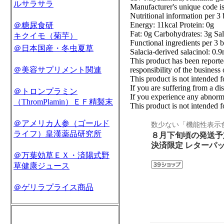
ルサラサラ
Manufacturer's unique code is 
Nutritional information per 3 
Energy: 11kcal Protein: 0g
＠糖尿食研
Fat: 0g Carbohydrates: 3g Sal
キクイモ（菊芋）
Functional ingredients per 3 
＠日本国産・冬虫夏草
Salacia-derived salacinol: 0.
This product has been reporte
＠美容サプリメント関連
responsibility of the busines
This product is not intended f
If you are suffering from a di
＠トロンプラミン
If you experience any abnorma
（ThromPlamin）ＥＦ精製末
This product is not intended 
＠アメリカ人参（ゴールド
数少ない「機能性表示
ライフ）皇漢薬品研究所
８月下旬頃の発送予
決済限定 レターパ
＠万葉効草ＥＸ・済陽式野
草健康ジュース
＠ゲリラプライス商品