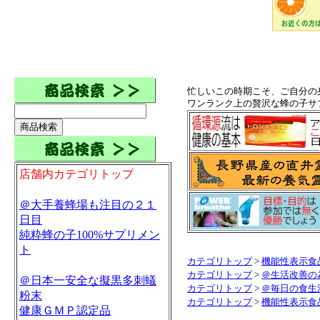
忙しいこの時期こそ、ご自分の
ワンランク上の贅沢な蜂の子サ
店舗内カテゴリトップ
＠大手養蜂場も注目の２１
日目
純粋蜂の子100%サプリメン
ト
カテゴリトップ
>
機能性表示食
カテゴリトップ
>
＠生活改善の
＠日本一安全な擬黒多刺蟻
カテゴリトップ
>
＠毎日の食生
粉末
カテゴリトップ
>
機能性表示食
健康ＧＭＰ認定品