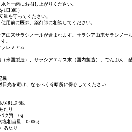
、水と一緒にお召し上がりください。
を1日3回）
安量を守ってください。
、使用前に医師、薬剤師に相談してください。
シア由来サラシノールが含まれます。サラシア由来サラシノー
ます。
アプレミアム
維（米国製造）、サラシアエキス末（国内製造）、でんぷん、酪
記載
射日光を避け、なるべく冷暗所に保存してください
限の後に記載
）あたり
ンパク質 0g
塩相当量 0.006g
g）あたり