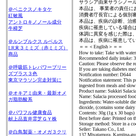
サラシア由来サラシノール 
本品は、 事業者の責任
＠ベニクスノキタケ
消費者庁長官による個別
紅敏風
本品は、疾病の診断、治
アントロキノノール成分
疾病に罹患している場合
牛樟芝
体調に異変を感じた際は
本品は、疾病に罹患してい
＠ルンブルクス ルベルス
＝＝＜English＞＝＝
LR末３ミミズ（赤ミミズ）
How to take: Take with water
商品
Recommended daily intake: 3 
Caution: Please observe the 
＠呼吸筋トレパワーブリー
If you are taking diabetes med
ズプラス３色
Notification number: D644
東京マラソン完走対策に
Notification statement: This p
ingested from meals and slowin
Product name: Sukkiri Salac
＠オキアミ由来・最新オメ
Name: Salacia processed foo
ガ脂肪酸系
Ingredients: Water-soluble die
dioxide, (contains some dairy
＠パワフル健康食品
Contents: 30g (1g x 30 bags)
Best before date: Printed on t
献上品直井霊芝ＧＹ株
Storage method: Store in a co
Seller: Takano Co., Ltd.
＠白鳥製薬・オメガ３クリ
137 Miyatamura, Kamiina-gu