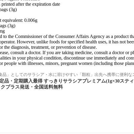
printed after the expiration date
bags (3g)
t equivalent: 0.006g
bags (3g)
9mg
d to the Commissioner of the Consumer Affairs Agency as a product that i
s operator. However, unlike foods for specified health uses, it has not
or the diagnosis, treatment, or prevention of disease.
sease, consult a doctor. If you are taking medicine, consult a doctor or p
lities in your physical condition, discontinue use immediately and cons
for people with illnesses, minors, pregnant women (including those pla
食品」としてのサラシア・水に溶けやすい「顆粒」出先へ携帯に便利な
定品・定期購入最得 すっきりサラシアプレミアム(1g×30ステ
ックプラス発送・全国送料無料