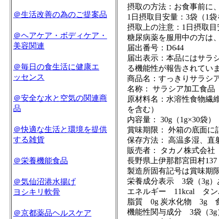
摂取の方法：お食事前に
＠生活改善の為のご提案品
1日摂取目安量：3袋（1袋
摂取上の注意：1日摂取目
＠ヘアケア・ボディケア・
糖尿病薬を服用中の方は
美容関連
届出番号：D644
届出表示：本品にはサラ
＠毎日の食生活に健康エ
る機能性が報告されてい
ッセンス
商品名：すっきりサラシ
名称： サラシア加工食品
＠安全な水と空気の関連商
原材料名：水溶性食物繊
品
を含む）
内容量： 30g（1g×30袋）
＠快適な生活と環境を提供
賞味期限： 外箱の底面に
する雑貨
保存方法： 高温多湿、直
販売者： タカノ株式会社
＠栄養機能食品
長野県上伊那郡宮田村137
製造所固有記号は賞味期
栄養成分表示 3袋（3g
＠気仙沼港水揚げ
エネルギー 11kcal タ
ヨシキリ軟骨
脂質 0g 炭水化物 3g 食
機能性関与成分 3袋（3
＠京都薬品ヘルスケア