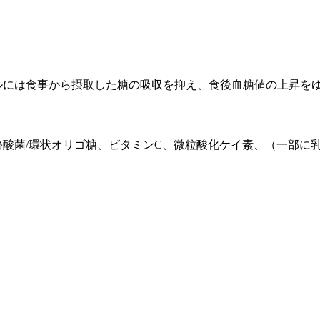
ルには食事から摂取した糖の吸収を抑え、食後血糖値の上昇を
酸菌/環状オリゴ糖、ビタミンC、微粒酸化ケイ素、（一部に