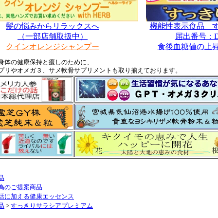
髪の悩みからリラックスへ
機能性表示食品 
（一部店舗取扱中）
届出番号：D
クインオレンジシャンプー
食後血糖値の上
身体の健康保持と癒しのために、
プリやオメガ３、サメ軟骨サプリメントも取り揃えております。
品
為のご提案商品
活に加える健康エッセンス
品
>
すっきりサラシアプレミアム