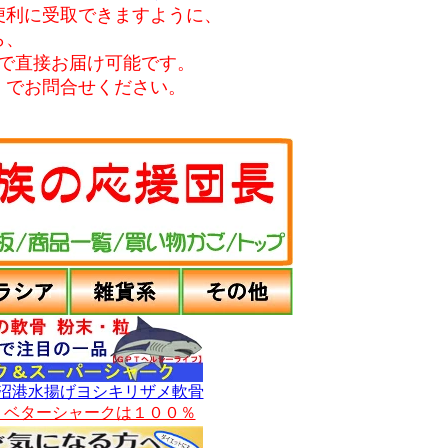
便利に受取できますように、
ら、
で直接お届け可能です。
）でお問合せください。
沼港水揚げヨシキリザメ軟骨
・ベターシャークは１００％