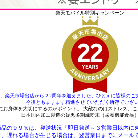
楽天モバイル特別キャンペーン
、楽天市場出店から２2周年を迎えました、ひとえに皆様のご
今後ともますます精進させていただく所存でござ
にお身体を大切にするのがポイント。 大敵なのはストレス、
日本国内加工製造の疑黒多刺蟻粉末（栄養機能食品
商品の９９％は、発送状況「即日発送～３営業日以内に
一、遅れる場合が生じる場合は、翌営業日までにメール