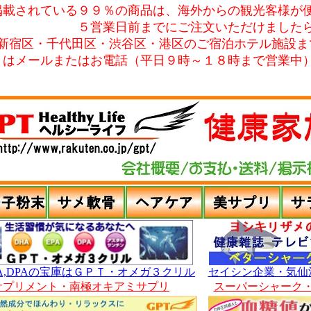
掲載されている９９％の商品は、海外からの観光客様が
５営業日前までにご注文いただけました
新宿区・千代田区・渋谷区・港区のご宿泊ホテル施設ま
くはメールまたはお電話（平日９時～１８時まで営業中
EPA,DPAの宝庫はＧＰＴ・オメガ３クリル
セイシン企業・気仙
サプリメント・南極オキアミサプリ
スーパーシャーク