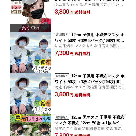
高品質 な 両面 黒 の 不織布 マスク ちいさ
E 99% 女性 【 送料無料 】 レディース
め 子供 から 大人 まで使える 小さめ サイズ
3,800
小顔 ブラック おしゃれ いつものマスク
送料無料
円
51枚 4パック(204枚)
Black
12cm 子供用 不織布マスク ホ
ワイト 50枚 ＋1枚 8パック(408枚) 園児
幼児 不織布 マスク 幼稚園 保育園 園児に最
サイズ 子供 マスク 不織布 子供用マス
適なサイズ スピーディに発送致します！3
7,300
ク 使い捨て プレミアム品質 BFE99%
送料無料
円
歳から 51枚 8パック(408枚)
子供 こども 幼児 【 送料無料 】 子ども
マスク 子供ますく いつものマスク
12cm 子供用 不織布マスク ホ
ワイト 50枚 ＋1枚 4パック(204枚) 園児
幼児 不織布 マスク 幼稚園 保育園 園児に最
サイズ 子供 マスク 不織布 子供用マス
適なサイズ スピーディに発送致します！3
3,800
ク 使い捨て プレミアム品質 BFE99%
送料無料
円
歳から 51枚 4パック(204枚)
子供 こども 幼児 【 送料無料 】 子ども
マスク 子供ますく いつものマスク
12cm 黒マスク 子供用 不織布
マスク 不織布 12cm 50枚 ＋1枚 8パッ
黒マスク 不織布 幼稚園 保育園 幼児 園児に
ク(408枚) BFE99% 子供 こども 幼児 【
最適なサイズ スピーディに発送致します！
7,300
送料無料 】 ブラック いつものマスク