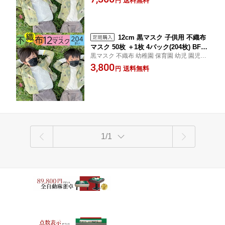
送料無料
円
3歳から 51枚 8パック(408枚)
黒 マスク 不職布 小さめ 使い捨て Black
12cm 黒マスク 子供用 不織布
マスク 50枚 ＋1枚 4パック(204枚) BFE9
黒マスク 不織布 幼稚園 保育園 幼児 園児に
9% 不織布 子供 こども 幼児 【 送料無
最適なサイズ スピーディに発送致します！
3,800
料 】 ブラック いつものマスク 黒 マス
送料無料
円
3歳から 51枚 4パック(204枚)
ク 不職布 小さめ 使い捨て ブラック Bla
ck
1/1