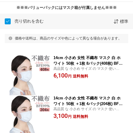
※※※バリューパックにはマスク箱が付属しません※※※
売り切れを含む
標準
価格や送料は、商品のサイズや色によって異なる場合があります。
14cm 小さめ 女性 不織布 マスク 白 ホ
ワイト 50枚 ＋1枚 8パック(408枚) BFE9
高品質 な 小さめ サイズ の マスク 使い捨て
9% 【 送料無料 】 使い捨て 学生 いつ
不織布 レディース 大人 から 子供 まで使え
6,100
ものマスク
送料無料
円
る ちいさめ 51枚 8パック(408枚)
14cm 小さめ 女性 不織布 マスク 白 ホ
ワイト 50枚 ＋1枚 4パック(204枚) BFE9
高品質 な 小さめ サイズ の マスク 使い捨て
9% 【 送料無料 】 使い捨て 学生 いつ
不織布 レディース 大人 から 子供 まで使え
3,100
ものマスク
送料無料
円
る ちいさめ 51枚 4パック(204枚)