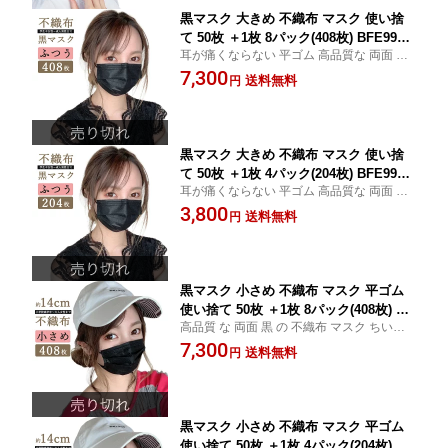
黒マスク 大きめ 不織布 マスク 使い捨
て 50枚 ＋1枚 8パック(408枚) BFE99%
耳が痛くならない 平ゴム 高品質な 両面 黒
【 送料無料 】 ブラック カラー いつも
マスク 不織 布 大きめ なので メンズ も使え
7,300
の マスク 黒 メンズ ふつう かっこいい
送料無料
円
ます 51枚 8パック(408枚)
51枚 Black
黒マスク 大きめ 不織布 マスク 使い捨
て 50枚 ＋1枚 4パック(204枚) BFE99%
耳が痛くならない 平ゴム 高品質な 両面 黒
【 送料無料 】 ブラック カラー いつも
マスク 不織 布 大きめ なので メンズ も使え
3,800
の マスク 黒 メンズ かっこいい ふつう?
送料無料
円
ます 51枚 4パック(204枚)
やや 大きめ サイズ 51枚 Black
黒マスク 小さめ 不織布 マスク 平ゴム
使い捨て 50枚 ＋1枚 8パック(408枚) BF
高品質 な 両面 黒 の 不織布 マスク ちいさ
E 99% 女性 【 送料無料 】 レディース
め 子供 から 大人 まで使える 小さめ サイズ
7,300
小顔 ブラック おしゃれ いつものマスク
送料無料
円
51枚 8パック(408枚)
Black
黒マスク 小さめ 不織布 マスク 平ゴム
使い捨て 50枚 ＋1枚 4パック(204枚) BF