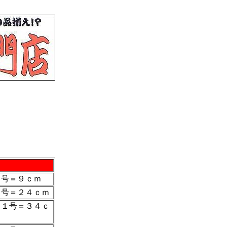
３号＝９ｃｍ
７号＝２４ｃｍ
１１号＝３４ｃ
ｍ