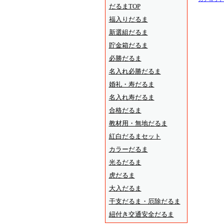
だるまTOP
福入りだるま
新選組だるま
貯金箱だるま
必勝だるま
名入れ必勝だるま
婚礼・寿だるま
名入れ寿だるま
合格だるま
教材用・無地だるま
紅白だるまセット
カラーだるま
光るだるま
虎だるま
大入だるま
干支だるま・厄除だるま
紐付き交通安全だるま