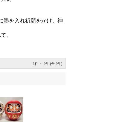
。
に墨を入れ祈願をかけ、神
れて、
1件 ～ 2件 (全 2件)