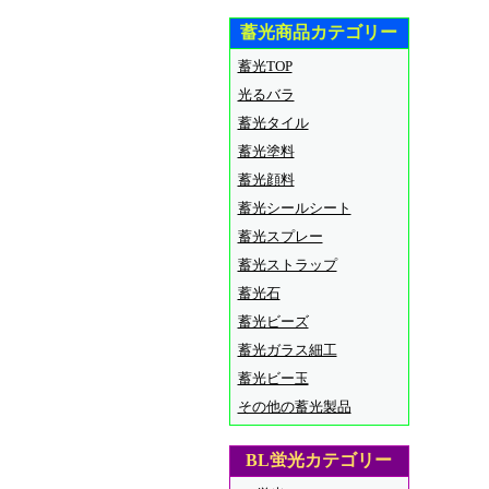
蓄光商品カテゴリー
蓄光TOP
光るバラ
蓄光タイル
蓄光塗料
蓄光顔料
蓄光シールシート
蓄光スプレー
蓄光ストラップ
蓄光石
蓄光ビーズ
蓄光ガラス細工
蓄光ビー玉
その他の蓄光製品
BL蛍光カテゴリー