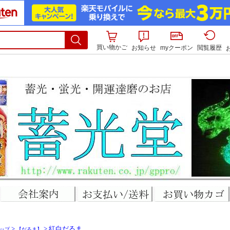
買い物かご
お知らせ
myクーポン
閲覧履歴
>
> 紅白だるま
ップ
【だるま】