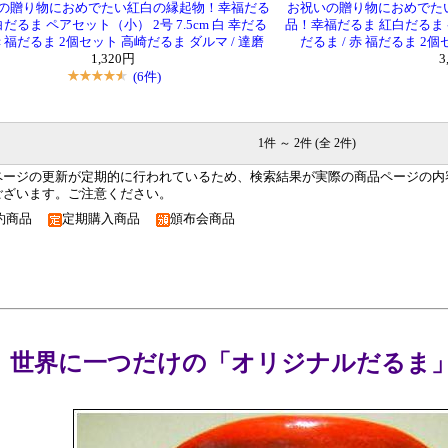
の贈り物におめでたい紅白の縁起物！幸福だる
お祝いの贈り物におめでた
白だるま ペアセット（小） 2号 7.5cm 白 幸だる
品！幸福だるま 紅白だるま ペ
 赤 福だるま 2個セット 高崎だるま ダルマ / 達磨
だるま / 赤 福だるま 2個
1,320円
3
(6件)
1件 ～ 2件 (全 2件)
ページの更新が定期的に行われているため、検索結果が実際の商品ページの内
ございます。ご注意ください。
約商品
定期購入商品
頒布会商品
世界に一つだけの「オリジナルだるま