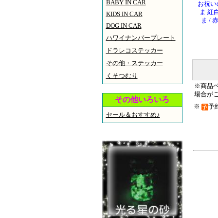
BABY IN CAR
お祝い
ま 紅
KIDS IN CAR
ま /
DOG IN CAR
ハワイナンバープレート
ドラレコステッカー
その他・ステッカー
くそつむり
※商品
場合が
その他いろいろ
※
予
セール＆おすすめ♪