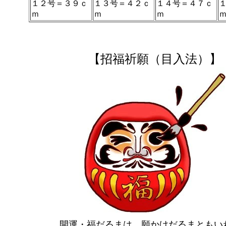
１２号＝３９ｃ
１３号＝４２ｃ
１４号＝４７ｃ
ｍ
ｍ
ｍ
【招福祈願（目入法）】
開運・福だるまは、願かけだるまともい