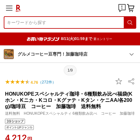
8/11(火)01:59まで
要エントリー
グルメコーヒー豆専門！加藤珈琲店
1/9
（
272
件）
4.76
HONUKOPEスペシャルティ珈琲・6種類飲み比べ福袋(K
ホン・Kニカ・Kコロ・Kグァテ・Kタン・ケニAA/各200
g)/珈琲豆 コーヒー 加藤珈琲 送料無料
送料無料 HONUKOPEスペシャルティ 6種類飲み比べ コーヒー 加藤珈琲
4,212
円