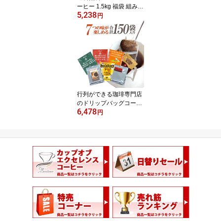
ーヒー 1.5kg 福袋 組み合
5,238
わせ自由な福袋(各500g)
円
珈琲豆 粉 ギフト 加藤
珈琲 スペシャルティ
行列ができる珈琲専門店
のドリップバッグコーヒ
6,478
ー 7つの味が楽しめる合
円
計150杯分入 個包装 珈琲
送料無料 加藤珈琲 飲み
比べ 簡易抽出