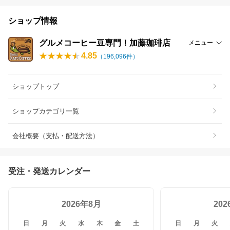
ショップ情報
グルメコーヒー豆専門！加藤珈琲店
メニュー
4.85
（
196,096
件）
ショップトップ
ショップカテゴリ一覧
会社概要（支払・配送方法）
受注・発送カレンダー
2026年8月
20
日
月
火
水
木
金
土
日
月
火