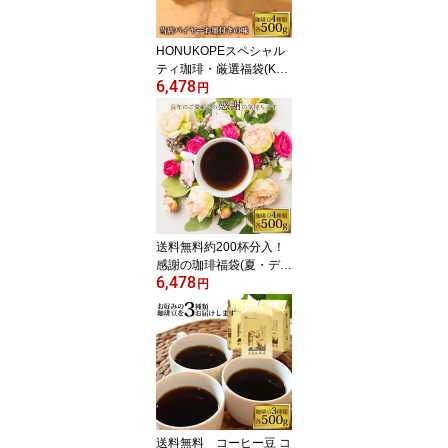
HONUKOPEスペシャル
ティ珈琲・厳選福袋(Kニ
6,478
カ・Kホン・Kタン・Kグ
円
ァテ 各500g) 珈琲豆 加
藤珈琲 コーヒー豆 コー
ヒー 2kg 福袋
送料無料約200杯分入！
感謝の珈琲福袋(夏・ディ
6,478
ープ・Kエル・Kコス)コ
円
ーヒー/コ-ヒ-/有名店のコ
ーヒー豆 感謝 500g×
4袋 2kg グルメコーヒ
ー豆専門加藤珈琲店/珈琲
豆 粉
送料無料 コーヒー豆 コ