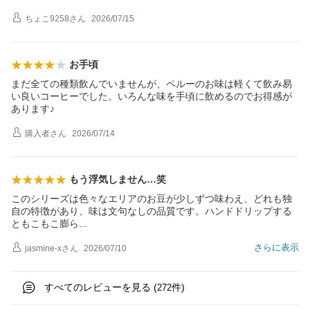
ちょこ9258
さん
2026/07/15
お手頃
まだ全ての種類飲んでいませんが、ペルーのお味は軽くて飲み易
い良いコーヒーでした。いろんな味を手頃に飲めるのでお得感が
あります♪
購入者
さん
2026/07/14
もう浮気しません…笑
このシリーズは色々なエリアのお豆が少しずつ味わえ、どれも独
自の特徴があり、味は文句なしの品質です。ハンドドリップする
ともこもこ膨
ら
さらに表示
jasmine-x
さん
2026/07/10
すべてのレビューを見る (
件)
272