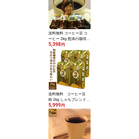
送料無料 コーヒー豆 コ
ーヒー 2kg 怒涛の珈琲
5,398
豆 粉 (G500×4) 加藤珈
円
琲/グルメコーヒー豆専門
加藤珈琲店 スペシャル
ティ
送料無料 コーヒー豆
粉 2kg しゃちブレンド・
5,999
プレミアムブレンド 珈琲
円
2kg入セット 鯱×4 珈琲豆
粉 ギフト 加藤珈琲 深
いコク ふくよか 高リ
ピート率