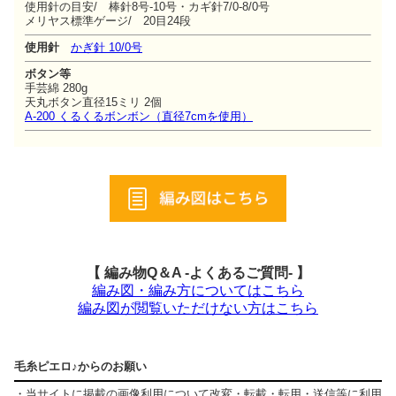
使用針の目安/ 棒針8号-10号・カギ針7/0-8/0号
メリヤス標準ゲージ/ 20目24段
使用針
かぎ針 10/0号
ボタン等
手芸綿 280g
天丸ボタン直径15ミリ 2個
A-200 くるくるボンボン（直径7cmを使用）
【 編み物Q＆A -よくあるご質問- 】
編み図・編み方についてはこちら
編み図が閲覧いただけない方はこちら
毛糸ピエロ♪からのお願い
・当サイトに掲載の画像利用について改変・転載・転用・送信等に利用