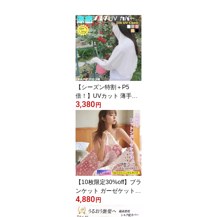
【シーズン特割＋P5
倍！】UVカット 薄手フ
3,380
ェイスカバー 顔 首・腕
円
デコルテまでしっかり日
焼け防止 シルク混×ビス
コースの涼感素材 紫外線
対策 ネックカバー アー
ムカバー レディース 敏
感肌 春夏用 運転 自転車
長袖
【10枚限定30%off】ブラ
ンケット ガーゼケット
4,880
タオルケット コットン 4
円
重ガーゼ シングル マル