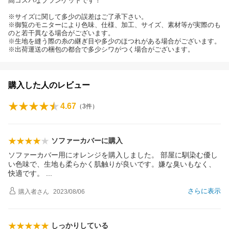
高コスパなブランケットです！
※サイズに関して多少の誤差はご了承下さい。
※御覧のモニターにより色味、仕様、加工、サイズ、素材等が実際のも
のと若干異なる場合がございます。
※生地を縫う際の糸の継ぎ目や多少のほつれがある場合がございます。
※出荷運送の梱包の都合で多少シワがつく場合がございます。
購入した人のレビュー
4.67
（
3
件）
ソファーカバーに購入
ソファーカバー用にオレンジを購入しました。 部屋に馴染む優し
い色味で、生地も柔らかく肌触りが良いです。嫌な臭いもなく、
快適です。
さらに表示
購入者
さん
2023/08/06
しっかりしている