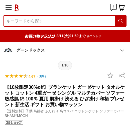
8/11(火)01:59まで
要エントリー
グーンドックス
1/10
（
3
件）
4.67
【10枚限定30%off】ブランケット ガーゼケット タオルケ
ット コットン 4重ガーゼ シングル マルチカバー ソファー
敏感肌 綿 100％ 夏用 肌掛け 洗える ひざ掛け 和柄 プレゼ
ント 新生活 ギフト お買い物マラソン
【送料無料】子供 高齢者 ふんわり 高コスパ コットンケット ソファーカバー
SHAMYMOON