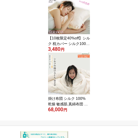
チカバー ソファー 敏感
肌 綿 100％ 夏用 肌掛け
洗える ひざ掛け 和柄 プ
レゼント 新生活 ギフト
お買い物マラソン
【10枚限定40%off】シル
ク 枕カバー シルク100％
3,480
30匁 74×48 大きめ 片面
円
封筒型 厚手 美髪 倍】美
肌 敏感肌 保湿 低刺激 ヘ
アケア ピローケース 肌
荒れ 摩擦 プレゼント ギ
フト SHAMYMOON 母の
日
掛け布団 シルク 100%
乾燥 敏感肌 真綿布団 冬
68,000
用 本掛け シングル オー
円
ガニックコットン100%
保湿 対策 昼寝 ふとん 暖
かい 軽い 薄い プレゼン
ト 真綿100％ 2重ガーゼ
かけ布団 寝具 SHAMYM