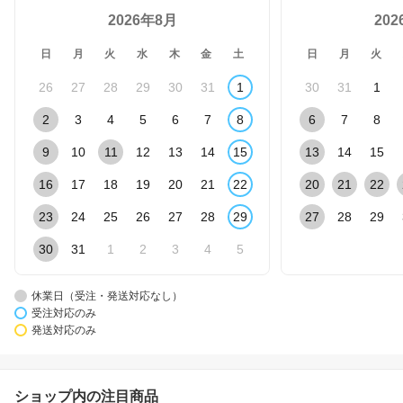
2026年8月
20
日
月
火
水
木
金
土
日
月
火
26
27
28
29
30
31
1
30
31
1
2
3
4
5
6
7
8
6
7
8
9
10
11
12
13
14
15
13
14
15
16
17
18
19
20
21
22
20
21
22
23
24
25
26
27
28
29
27
28
29
30
31
1
2
3
4
5
休業日（受注・発送対応なし）
受注対応のみ
発送対応のみ
ショップ内の注目商品