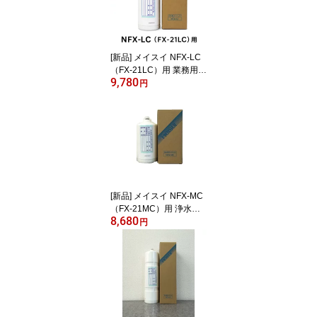
[新品] メイスイ NFX-LC
（FX-21LC）用 業務用浄
9,780
水器用 カートリッジ 交
円
換用フィルター メーカー
直送
[新品] メイスイ NFX-MC
（FX-21MC）用 浄水器
8,680
カートリッジ 業務用 交
円
換用フィルター メーカー
直送