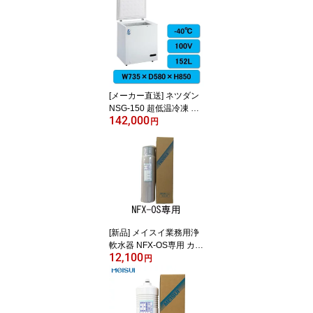
o -40℃固定 超低温冷凍
庫 98リットル -60℃同等
[メーカー直送] ネツダン
NSG-150 超低温冷凍 ス
142,000
トッカー フリーザー マ
円
イナス40℃ 業務用 Seav
o -40℃ 超低温冷凍庫 15
2リットル -60℃同等
[新品] メイスイ業務用浄
軟水器 NFX-OS専用 カー
12,100
トリッジ 交換用フィルタ
円
ー メーカー直送