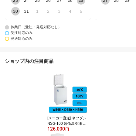
23
24
25
26
27
28
29
27
28
29
30
31
1
2
3
4
5
休業日（受注・発送対応なし）
受注対応のみ
発送対応のみ
ショップ内の注目商品
[メーカー直送] ネツダン
NSG-100 超低温冷凍 ス
126,000
トッカー フリーザー マ
円
イナス40℃ 業務用 Seav