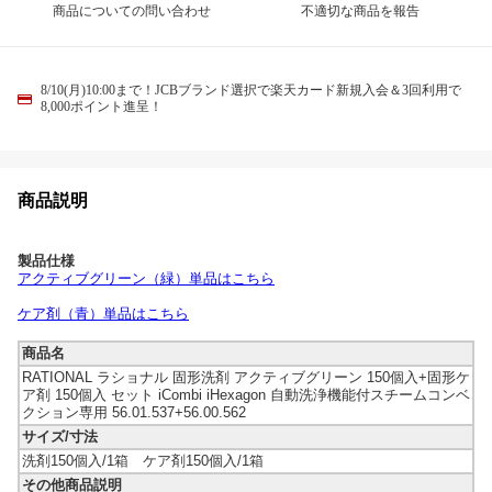
商品についての問い合わせ
不適切な商品を報告
8/10(月)10:00まで！JCBブランド選択で楽天カード新規入会＆3回利用で
8,000ポイント進呈！
商品説明
製品仕様
アクティブグリーン（緑）単品はこちら
ケア剤（青）単品はこちら
商品名
RATIONAL ラショナル 固形洗剤 アクティブグリーン 150個入+固形ケ
ア剤 150個入 セット iCombi iHexagon 自動洗浄機能付スチームコンベ
クション専用 56.01.537+56.00.562
サイズ/寸法
洗剤150個入/1箱 ケア剤150個入/1箱
その他商品説明