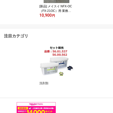
[新品] メイスイ NFX-OC
（FX-21OC）用 業務用
10,900
浄水器カートリッジ 交換
円
用フィルター メーカー直
送
注目カテゴリ
洗剤類