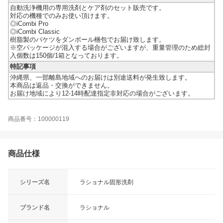
自動洗浄機用の専用洗剤とケア剤のセット販売です。
対応の機種でのみお使い頂けます。
◎iCombi Pro
◎iCombi Classic
樹脂製のバケツをダンボール梱包でお届け致します。
※空パッケージが混入する場合がございますが、重量管理のため総封
入個数は150個/1箱となっております。
特記事項
沖縄県、一部離島地域へのお届けは別途送料が発生致します。
本商品は返品・交換ができません。
お届け地域により12-14時配達指定非対応の場合がございます。
商品番号：100000119
商品仕様
シリーズ名
ラショナル固形洗剤
ブランド名
ラショナル