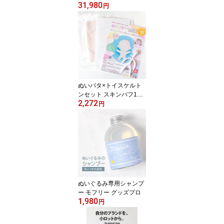
31,980
KY 卓上脱気シーラー 使
円
い方簡単
ぬいパタ×トイスケルト
ンセット スキンパフ16c
2,272
m ぬいぐるみパターンが
円
印刷されている生地
ぬいぐるみ専用シャンプ
ー モフリー グッズプロ
1,980
円