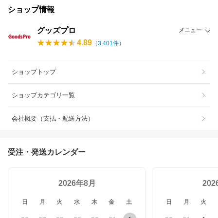
ショップ情報
グッズプロ
メニュー
4.89
（
3,401
件）
ショップトップ
ショップカテゴリ一覧
会社概要（支払・配送方法）
受注・発送カレンダー
2026年8月
20
日
月
火
水
木
金
土
日
月
火