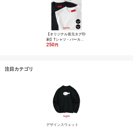
【オリジナル首元タグ印
刷】Tシャツ・パーカー
250
用ブランドタグ 50×20m
円
m｜洗濯表示・住所表記
OK｜個人ブランド・同
人・VTuberグッズ・無地
ボディ（United Athle
注目カテゴリ
等）向け｜小ロットO
K・フルカラー印刷対応
デザインスウェット