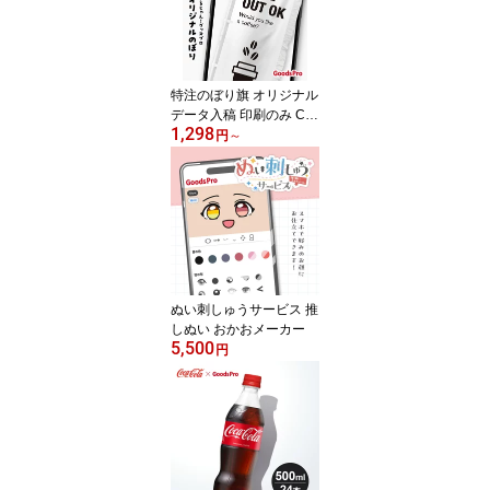
特注のぼり旗 オリジナル
データ入稿 印刷のみ Ca
1,298
nva対応 1枚から制作 60
円
～
×180cm 自作デザイン 自
分で作る オーダーメイド
名入れ 販促 イベント 店
舗 のぼり
ぬい刺しゅうサービス 推
しぬい おかおメーカー
5,500
円