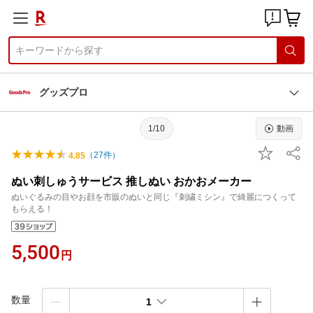
グッズプロ
1/10
動画
（
27
件）
4.85
ぬい刺しゅうサービス 推しぬい おかおメーカー
ぬいぐるみの目やお顔を市販のぬいと同じ『刺繍ミシン』で綺麗につくって
もらえる！
5,500
円
数量
1