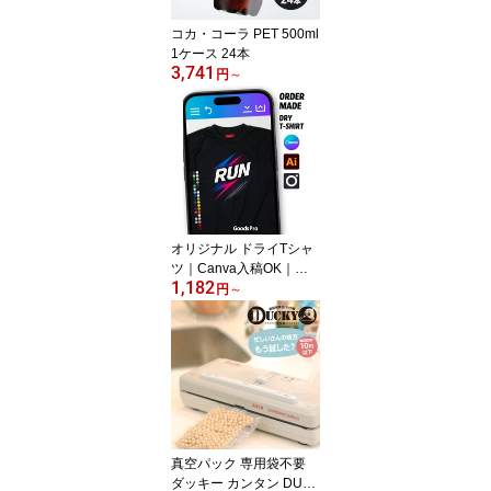
コカ・コーラ PET 500ml
1ケース 24本
3,741
円
～
オリジナル ドライTシャ
ツ｜Canva入稿OK｜速
1,182
乾・丈夫／DTF高発色／
円
～
写真プリント可／メンズ
レディース キッズ／ジ
ム・ヨガ・ランニング
【グッズプロ】
真空パック 専用袋不要
ダッキー カンタン DUC