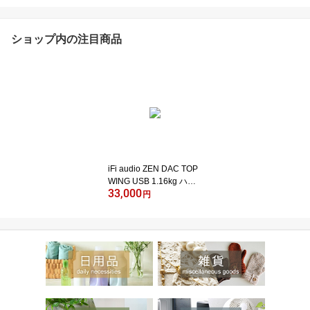
ショップ内の注目商品
iFi audio ZEN DAC TOP
WING USB 1.16kg ハイ
33,000
レゾDAC Mac スマート
円
フォン タブレット 家庭
用ゲーム機 アンプ ヘッ
ドフォンアンプ