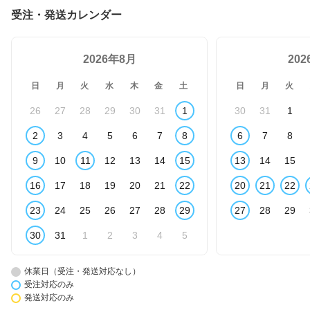
受注・発送カレンダー
2026年8月
20
日
月
火
水
木
金
土
日
月
火
26
27
28
29
30
31
1
30
31
1
2
3
4
5
6
7
8
6
7
8
9
10
11
12
13
14
15
13
14
15
16
17
18
19
20
21
22
20
21
22
23
24
25
26
27
28
29
27
28
29
30
31
1
2
3
4
5
休業日（受注・発送対応なし）
受注対応のみ
発送対応のみ