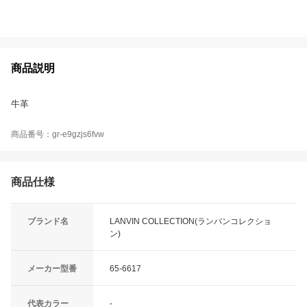
商品説明
牛革
商品番号：gr-e9gzjs6fvw
商品仕様
ブランド名
LANVIN COLLECTION(ランバンコレクショ
ン)
メーカー型番
65-6617
代表カラー
-