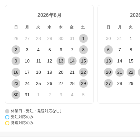
2026年8月
20
日
月
火
水
木
金
土
日
月
火
26
27
28
29
30
31
1
30
31
1
2
3
4
5
6
7
8
6
7
8
9
10
11
12
13
14
15
13
14
15
16
17
18
19
20
21
22
20
21
22
23
24
25
26
27
28
29
27
28
29
30
31
1
2
3
4
5
休業日（受注・発送対応なし）
受注対応のみ
発送対応のみ