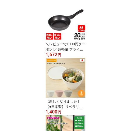
20cm 26cm 鍋18cm IH対
応 鋳物製 取っ手が取れ
る フライパン セット ス
トロングマーブル キャス
ト システム フライパン
セット ガラス蓋 マルチ
ポット 鍋 セット PFOA P
FOS フリー
＼レビューで1000円クー
ポン!／ 超軽量 フライパ
1,672
ン 20cm キャスト製なの
円
に軽い ガス火専用 軽い
ね！ガス火専用 ストロン
グマーブル 両面コーティ
ング マーブルコート 内
面4層＋外面3層 鋳物 フ
ッ素加工 汚れ 傷に 強い
コーティング キャスト製
PFOA PFOS フリー
【新しくなりました】
【●日本製】リベラリス
1,400
タ ボール・コランダーセ
円
ット Sサイズ プラスチッ
ク セットフタ付き 温野
菜 電子レンジOK 食洗機