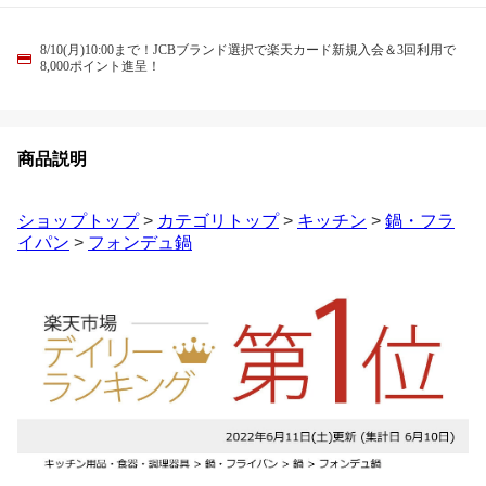
8/10(月)10:00まで！JCBブランド選択で楽天カード新規入会＆3回利用で
8,000ポイント進呈！
商品説明
ショップトップ
>
カテゴリトップ
>
キッチン
>
鍋・フラ
イパン
>
フォンデュ鍋