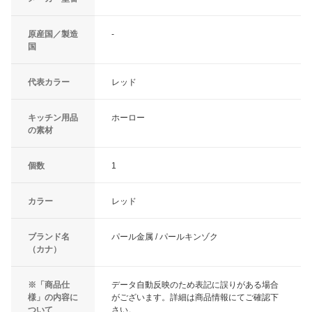
原産国／製造
-
国
代表カラー
レッド
キッチン用品
ホーロー
の素材
個数
1
カラー
レッド
ブランド名
パール金属 / パールキンゾク
（カナ）
※「商品仕
データ自動反映のため表記に誤りがある場合
様」の内容に
がございます。詳細は商品情報にてご確認下
ついて
さい。