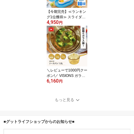
不可)】
【今期完売】≪ランキン
グ1位獲得≫ スライダー
4,950
付き そうめん流し器 全
円
長1.2m 流しそうめん機
滝のように流れる スライ
ダー変形可能 電池式 流
しそうめん器 流しそうめ
ん機 家庭用 流麺 スライ
ダーそうめん流し器 スラ
イダー そうめん
＼レビューで1000円クー
ポン!／ VISIONS ガラス
6,160
鍋 ソースパン 1.0L 耐熱
円
ガラス 片手鍋 1L サイズ
vision ガラス製 食材が見
える ガラス 鍋 ガラス蓋
もっと見る
直火 オーブン 電子レン
ジ対応 耐熱ガラス ビジ
ョン ビジョンズ ※注ぎ
口なしに仕様変更あり
■グットライフショップからのお知らせ■