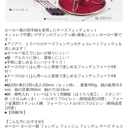
ホーロー製の両手鍋を使用したチーズフォンデュセット
オシャレで可愛いデザインのフォンデュ鍋♪腐食しにくいホーロー製で
す！
●アツアツ、とろ〜りのチーズフォンデュやチョコレートフォンデュを
楽しめます！
●ホーロー加工でにおいが移りにくい！
●酸・アルカリに強く、腐食しにくい！
●手軽に楽しめるコンパクトサイズ！
●チーズのかくはん用へらと家族で楽しめるフォンデュフォーク4本
付！
●チーズのかくはん用へらと家族で楽しめるフォンデュフォーク4本
付！
■幅200×奥行195×高さ150mm（セット時）、重量/850g、鍋の板厚/0.8
mm、鍋の容量/860ml、鍋の寸法/14cm
■鍋・燃料入れ・トレー/ほうろう用鋼板（ほうろう加工）、スタンド/
鉄（クロムめっき）、へら/ポリプロピレン（耐熱温度110度）、フォー
ク金属部/ステンレス鋼、フォークハンドル/ポリプロピレン（耐熱温度
120度）
■【同梱OK】
【こんな方におすすめ】
ホーロー ホーロー製 フォンデュ フォンジュ フォンヂュ チーズ チョコ