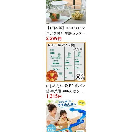
対応 耐熱 調理 liberalista
リス ボルコラ ボールコ
ランダー
【●日本製】HARIO レン
ジフタ付き 耐熱ガラス製
2,299
ボウル 3個セット 満水容
円
量900ml・1,500ml・2,2
00ml 専用蓋付 耐熱 ガラ
ス 調理 料理 製菓 菓子 ボ
ール キッチン 下ごしら
え サラダ レンジ対応 オ
ーブン対応 ハリオ ハリ
オグラス フタ付
におわない 袋 PP 食パン
袋 半斤用 300枚 セット
1,315
(100枚×3束) マチ付き 防
円
臭袋 透明 シモジマ ヘイ
コー HEIKO 食品袋 PPタ
イプ パン袋 生ごみ おむ
つ ビニール袋 ペット シ
ーツ【ポスト投函配達で
送料無料(代引/日時指定