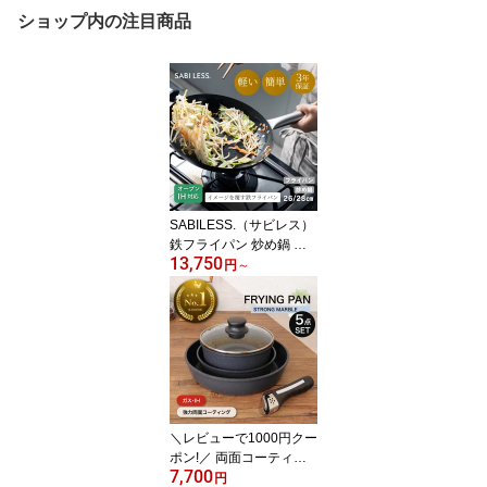
ショップ内の注目商品
SABILESS.（サビレス）
鉄フライパン 炒め鍋 深
13,750
型 窒化鉄 26cm 28cm ダ
円
～
ブルシーズニング加工｜
サビにくい・焦げ落とし
簡単・鉄フライパン初心
者向け サビ3年保証付き
チタンハンドル ガス火 I
H対応 軽量 厚底 PFOA P
FOS フリー
＼レビューで1000円クー
ポン!／ 両面コーティン
7,700
グ フライパン 5点セット
円