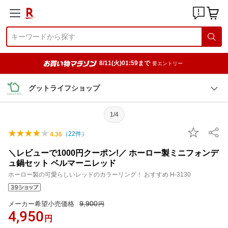
8/11(火)01:59まで
要エントリー
グットライフショップ
1/4
（
22
件）
4.36
＼レビューで1000円クーポン!／ ホーロー製ミニフォンデ
ュ鍋セット ベルマーニレッド
ホーロー製の可愛らしいレッドのカラーリング！ おすすめ H-3130
9,900
メーカー希望小売価格
円
4,950
円