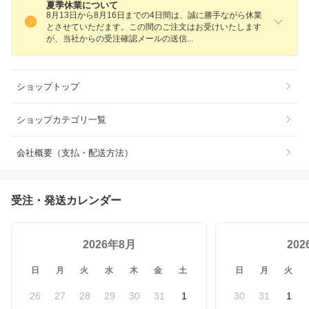
夏季休業について
8月13日から8月16日までの4日間は、誠に勝手ながら休業
とさせていただます。この間のご注文はお受けいたします
が、当社からの受注確認メールの送
信
ショップトップ
ショップカテゴリ一覧
会社概要（支払・配送方法）
受注・発送カレンダー
2026年8月
20
日
月
火
水
木
金
土
日
月
火
26
27
28
29
30
31
1
30
31
1