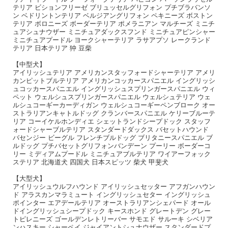
テリア ビションフリーゼ ブリュッセルグリフォン プチブラバンソ
ン ベドリントンテリア ベルジアングリフォン ペキニーズ ボストン
テリア ボロニーズ ボーダーテリア ポメラニアン マルチーズ ミニチ
ュアシュナウザー ミニチュアダックスフンド ミニチュアピンシャー
ミニチュアプードル ヨークシャーテリア ラサアプソ レークランド
テリア 日本テリア 狆 豆柴
【中型犬】
アイリッシュテリア アメリカンスタッフォードシャーテリア アメリ
カンピットブルテリア アメリカンコッカースパニエル イングリッシ
ュコッカースパニエル イングリッシュスプリンガースパニエル ウィ
ペット ウェルシュスプリンガースパニエル ウェルシュテリア ウェ
ルシュコーギーカーディガン ウェルシュコーギーペンブローク オー
ストラリアンキャトルドッグ クランバースパニエル ケリーブルーテ
リア コーイケルホンディエ シェットランドシープドック スタッフ
ォードシャーブルテリア スタンダードダックス バセットハウンド
バセンジー ビーグル フレンチブルドッグ ブリタニースパニエル ブ
ルドッグ プチバセットグリフォンバンデーン プーリー ボーダーコ
リー ミディアムプードル ミニチュアブルテリア ワイアーフォック
ステリア 北海道犬 四国犬 日本スピッツ 柴犬 甲斐犬
【大型犬】
アイリッシュウルフハウンド アイリッシュセッター アフガンハウン
ド アラスカンマラミュート イングリッシュセター イングリッシュ
ポインター エアデールテリア オーストラリアンシェパード オール
ドイングリッシュシープドック キースホンド グレートデン グレー
トピレニーズ ゴールデンレトリーバー サモエド サルーキ シベリア
ンハスキー シャーペイ ジャイアントシュナウザー スタンダードプ