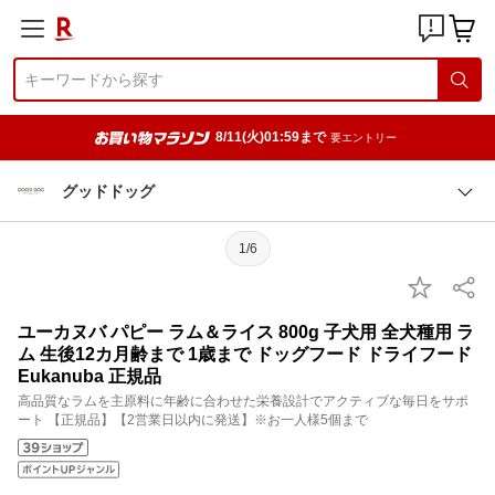
8/11(火)01:59まで
要エントリー
グッドドッグ
1/6
ユーカヌバ パピー ラム＆ライス 800g 子犬用 全犬種用 ラ
ム 生後12カ月齢まで 1歳まで ドッグフード ドライフード
Eukanuba 正規品
高品質なラムを主原料に年齢に合わせた栄養設計でアクティブな毎日をサポ
ート 【正規品】【2営業日以内に発送】※お一人様5個まで