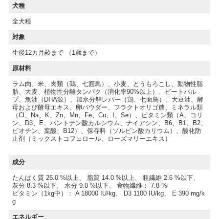
犬種
全犬種
対象
生後12カ月齢まで （1歳まで）
原材料
ラム肉、米、肉類（鶏、七面鳥）、小麦、とうもろこし、動物性脂
肪、大麦、植物性分離タンパク（消化率90%以上）、ビートパル
プ、魚油（DHA源）、加水分解レバー（鶏、七面鳥）、大豆油、酵
母および酵母エキス、卵パウダー、フラクトオリゴ糖、ミネラル類
（Cl、Na、K、Zn、Mn、Fe、Cu、I、Se）、ビタミン類（A、コリ
ン、D3、E、パントテン酸カルシウム、ナイアシン、B6、B1、B2、
ビオチン、葉酸、B12）、保存料（ソルビン酸カリウム）、酸化防
止剤（ミックストコフェロール、ローズマリーエキス）
成分
たんぱく質 26.0 %以上、 脂質 14.0 %以上、 粗繊維 2.6 %以下、
灰分 8.3 %以下、 水分 9.0 %以下、 食物繊維： 7.8 %
ビタミン（1kg中）： A 18000 IU/kg、 D3 1100 IU/kg、 E 390 mg/k
g
エネルギー