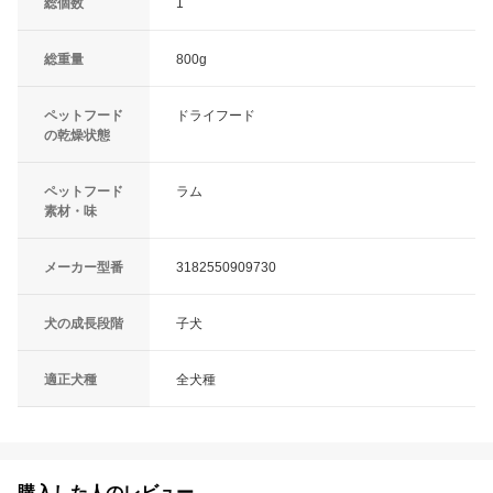
総個数
1
総重量
800g
ペットフード
ドライフード
の乾燥状態
ペットフード
ラム
素材・味
メーカー型番
3182550909730
犬の成長段階
子犬
適正犬種
全犬種
購入した人のレビュー