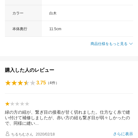
カラー
白木
本体奥行
11.5cm
商品仕様をもっと見る
購入した人のレビュー
3.75
（
4
件）
緑の方の紐が、繋ぎ目の接着が甘く切れました。仕方なく糸で縫
い付けて補修しましたが、赤い方の紐も繋ぎ目が弱々しかったの
で、同様に縫
い
さらに表示
ちるちむ
さん
2020/02/18