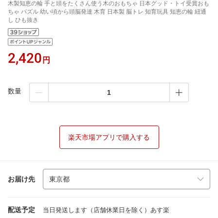
木製知恵の輪 手と頭をたくさん使う木のおもちゃ 日本グッド・トイ受賞おも
ちゃ パズル 幼い頃から頭脳発達 木育 日本製 脳トレ 知育玩具 知恵の輪 紐通
し ひも抜き
2,420
円
数量
楽天市場アプリで購入する
お届け先
配送予定
当日発送します（店舗休業日を除く）あす楽