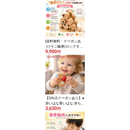
がため 歯がため 知育玩
具 出産祝い 日本製 カタ
カタ 男の子＆女の子 お
しゃれ 3ヶ月 4ヶ月 5ヶ
月 6ヶ月 7ヶ月 8ヶ月 9ヶ
月 10ヶ月 0歳 1歳 1歳半
2歳 木製 玩具 がらがら
ラトル デザイン psc
[送料無料・クーポンあ
り] 十二輪車(ロングタイ
9,900
プ) 木のおもちゃ プルト
円
ーイ 木製玩具 引き車 知
育玩具 プレゼント ラン
キング スロープ 積み木
【SALEクーポンあり】●
赤いはな青いはな 赤ちゃ
3,630
ん おもちゃ はがため 歯
円
がため 木のおもちゃ 日
本製 出産祝い カタカタ
ラトル 男の子＆女の子 6
ヶ月 7ヶ月 8ヶ月 9ヶ月 1