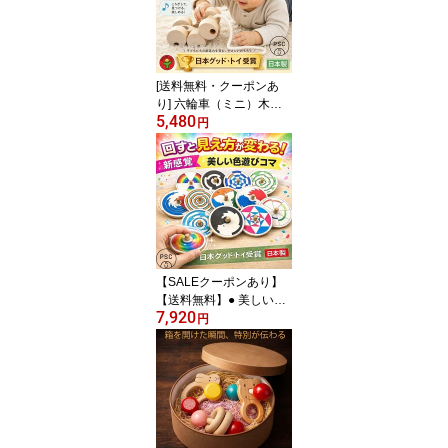
0ヶ月 0歳 1歳 プレゼン
ト ランキング 2歳 誕生日
ギフト がらがら ファー
ストトイ デザインpsc
[送料無料・クーポンあ
り] 六輪車（ミニ）木の
5,480
おもちゃ プルトーイ 木
円
製玩具 引き車 知育玩具
プレゼント ランキング
【SALEクーポンあり】
【送料無料】● 美しい色
7,920
遊び独楽（12個セット）
円
綺麗な木のおもちゃ 日本
グッド・トイ受賞おもち
ゃ 知育玩具 1歳 1歳半 プ
レゼント ランキング 2歳
3歳 4歳 5歳 6歳 7歳 8歳
幼児子供〜高齢者 誕生日
ギフト〜出産祝い 木製