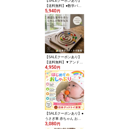
【SALEクーポンあり】
【送料無料】●数学パズ
5,940
ル ハノイの塔 (虹のバー
円
ジョン）木のおもちゃ パ
ズル 日本製 知育玩具 積
み木 1歳 プレゼント ラン
キング 2歳 3歳 4歳 5歳 6
歳 7歳 誕生日ギフト 出産
祝い 男の子 女の子 木製
玩具 玩具療法 木製 デザ
イン雑貨
【SALEクーポンあり】
【送料無料】▼アンドロ
4,950
メダ銀河 知育玩具 おす
円
すめ 型はめ 木のおもち
ゃ パズル 男の子 女の子
赤ちゃん おもちゃ 1歳半
2歳 2歳半 3歳 4歳 5歳 6
歳 7歳 誕生日ギフト 誕生
祝い 出産祝いに♪ デザイ
ン雑貨 日本製 1歳 ビー玉
ファーストトイ psc
【SALEクーポンあり】●
うさぎ車 赤ちゃん おも
3,080
ちゃ 木のおもちゃ 車 は
円