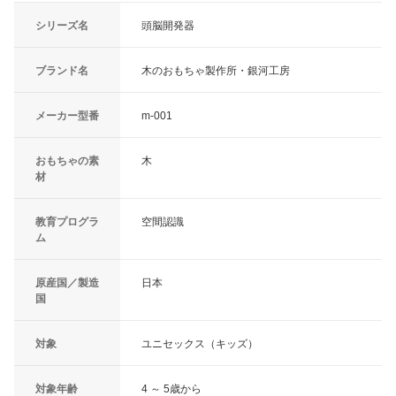
シリーズ名
頭脳開発器
ブランド名
木のおもちゃ製作所・銀河工房
メーカー型番
m-001
おもちゃの素
木
材
教育プログラ
空間認識
ム
原産国／製造
日本
国
対象
ユニセックス（キッズ）
対象年齢
4 ～ 5歳から