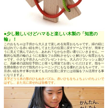
●少し難しいけどハマると楽しい木製の「知恵の
輪」！
このおもちゃは子供から大人まで楽しめる知育おもちゃです。緑の紐に
結ばれている赤い紐を外してまた元の位置に戻すゲームですが、簡単そ
うに見えて挑んでみたら…あれれ？なかなか思い通りにいきません。一
般的な知恵の輪のように右脳をフル回転させないと解けない知育おもち
ゃです。小さな子供さんへのプレゼントから、大人のリフレッシュ遊び
に、高齢者の認知症予防にと様々な用途でお使いいただけます。指を一
生懸命動かすので指先のトレーニングにもなる優れたおもちゃです。一
旦赤い紐を外す事が出来ても元の位置に戻すには頭脳をフル活用する事
になりますよ。
文字どうり木の形のひもぬきパズル。赤いひもをちょちょいのちょいで
はずし、また元に戻せれば合格です。