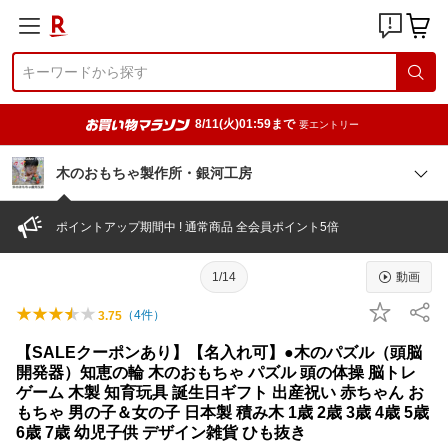
8/11(火)01:59まで
要エントリー
木のおもちゃ製作所・銀河工房
ポイントアップ期間中 ! 通常商品 全会員ポイント5倍
1/14
動画
（
4
件）
3.75
【SALEクーポンあり】【名入れ可】●木のパズル（頭脳
開発器）知恵の輪 木のおもちゃ パズル 頭の体操 脳トレ
ゲーム 木製 知育玩具 誕生日ギフト 出産祝い 赤ちゃん お
もちゃ 男の子＆女の子 日本製 積み木 1歳 2歳 3歳 4歳 5歳
6歳 7歳 幼児子供 デザイン雑貨 ひも抜き