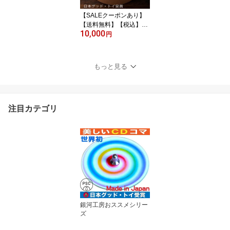
玩具 デザイン psc
【SALEクーポンあり】
【送料無料】【税込】●
10,000
出産祝いプチセット(ジュ
円
★ジュ) 赤ちゃん おもち
ゃ ギフトセット 歯がた
め 木のおもちゃ 車 まま
もっと見る
ごと 日本製 カタカタ お
しゃぶり 新生児 ベビー
積み木 男の子 女の子 3ヶ
月 4ヶ月 5ヶ月 6ヶ月7ヶ
注目カテゴリ
月 8ヶ月 木製 デザインP
SC
銀河工房おススメシリー
ズ