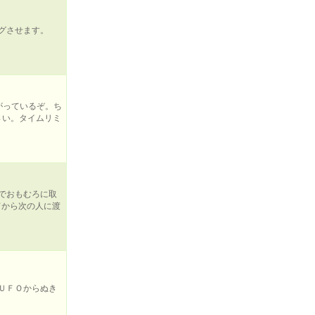
グさせます。
がっているぞ。ち
さい。タイムリミ
でおもむろに取
てから次の人に渡
ＵＦＯからぬき