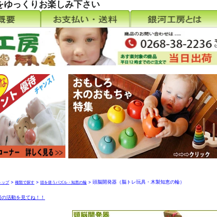
をゆっくりお楽しみ下さい
>
>
> 頭脳開発器（脳トレ玩具・木製知恵の輪）
トップ
種類で探す
頭を使うパズル・知恵の輪
房の活動を見てね！！