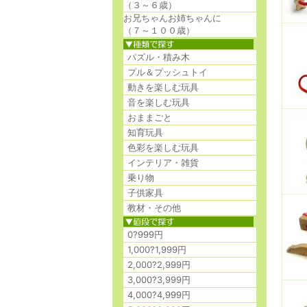
（３～６歳）
お兄ちゃんお姉ちゃんに
（７～１００歳）
パズル・積み木
プル＆プッシュトイ
動きを楽しむ玩具
音を楽しむ玩具
おままごと
知育玩具
色彩を楽しむ玩具
インテリア・雑貨
乗り物
子供家具
教材・その他
0?999円
1,000?1,999円
2,000?2,999円
3,000?3,999円
4,000?4,999円