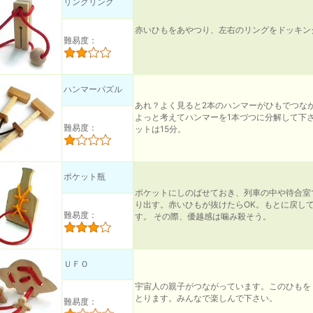
リングリング
赤いひもをあやつり、左右のリングをドッキン
難易度：
ハンマーパズル
あれ？よく見ると2本のハンマーがひもでつな
よっと考えてハンマーを1本づつに分解して下
難易度：
ットは15分。
ポケット瓶
ポケットにしのばせておき、列車の中や待合室
り出す。赤いひもが抜けたらOK。もとに戻し
難易度：
す。 その際、優越感は噛み殺そう。
ＵＦＯ
宇宙人の親子がつながっています。このひもを
とります。みんなで楽しんで下さい。
難易度：