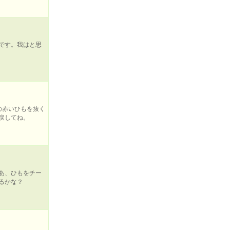
です。我はと思
の赤いひもを抜く
戻してね。
あ、ひもをチー
るかな？