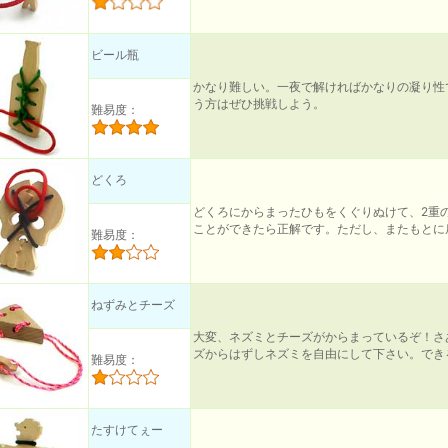
ビール瓶
かなり難しい。一夜で解ければかなりの凝り性
う方はぜひ挑戦しよう。
難易度：
どくろ
どくろにからまったひもをくぐりぬけて、2重
ことができたら正解です。ただし、またもとに
難易度：
ねずみとチーズ
大変、ネズミとチーズがからまっているぞ！さ
ズからはずしネズミを自由にして下さい。でき
難易度：
たすけてぇー