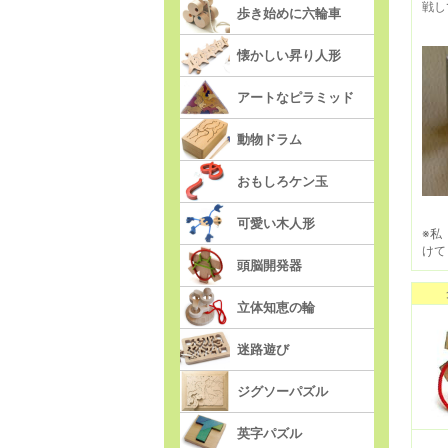
戦し
歩き始めに六輪車
懐かしい昇り人形
アートなピラミッド
動物ドラム
おもしろケン玉
可愛い木人形
※私
けてま
頭脳開発器
立体知恵の輪
迷路遊び
ジグソーパズル
英字パズル