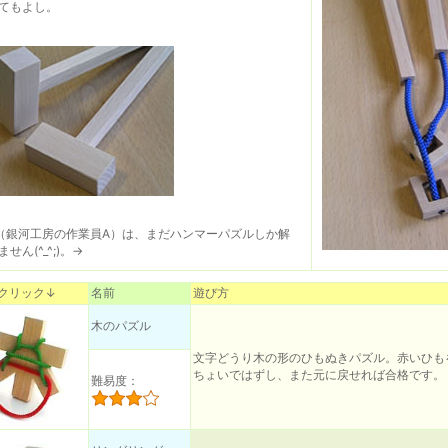
てもよし。
（銀河工房の作業員A）は、まだハンマーパズルしか解
せん(^_^;)。→
クリック↓
名前
遊び方
木のパズル
文字どうり木の形のひもぬきパズル。赤いひも
ちょいではずし、また元に戻せれば合格です。
難易度：