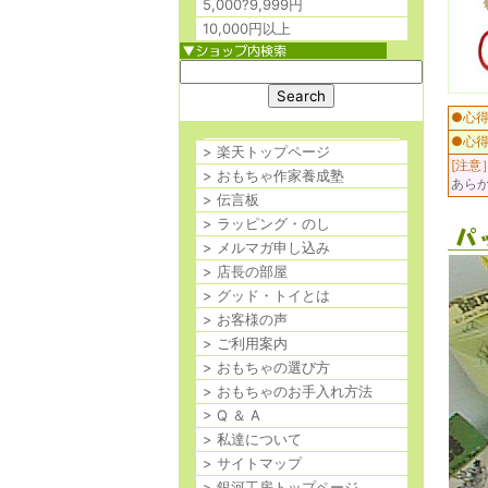
5,000?9,999円
10,000円以上
●心
●心
> 楽天トップページ
[注意
> おもちゃ作家養成塾
あら
> 伝言板
> ラッピング・のし
> メルマガ申し込み
> 店長の部屋
> グッド・トイとは
> お客様の声
> ご利用案内
> おもちゃの選び方
> おもちゃのお手入れ方法
> Q ＆ A
> 私達について
> サイトマップ
> 銀河工房トップページ