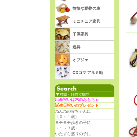
愉快な動物の車
ミニチュア家具
子供家具
遊具
オブジェ
CDコマ アルミ軸
出産祝いは木のおもちゃ
誕生日祝いのプレゼント
ねんねの赤ちゃんに
（０～１歳）
ヨチヨチ歩きの子に
（１～３歳）
いたずら盛りの子に