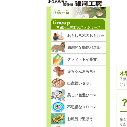
おもしろ木のおもちゃ
独創的な動物パズル
グッド・トイ受賞
赤ちゃんおもちゃ
木
子供
出産祝いセット
ひま
美しい色遊びコマ
不思議なＣＤコマ
お風呂で遊ぼう
星１
があ