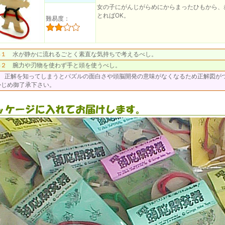
女の子にがんじがらめにからまったひもから、
とればOK。
難易度：
得１
水が静かに流れるごとく素直な気持ちで考えるべし。
得２
腕力や刃物を使わず手と頭を使うべし。
］
正解を知ってしまうとパズルの面白さや頭脳開発の意味がなくなるため正解図が
かじめ御了承下さい。