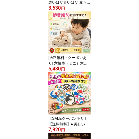
赤いはな青いはな 赤ちゃ
3,630
ん おもちゃ はがため 歯
円
がため 木のおもちゃ 日
本製 出産祝い カタカタ
ラトル 男の子＆女の子 6
ヶ月 7ヶ月 8ヶ月 9ヶ月 1
0ヶ月 0歳 1歳 プレゼン
ト ランキング 2歳 誕生日
ギフト がらがら ファー
ストトイ デザインpsc
[送料無料・クーポンあ
り] 六輪車（ミニ）木の
5,480
おもちゃ プルトーイ 木
円
製玩具 引き車 知育玩具
プレゼント ランキング
【SALEクーポンあり】
【送料無料】● 美しい色
7,920
遊び独楽（12個セット）
円
綺麗な木のおもちゃ 日本