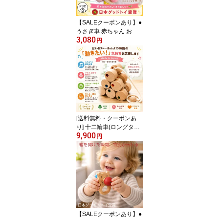
ン雑貨 日本製 1歳 ビー玉
ファーストトイ psc
【SALEクーポンあり】●
うさぎ車 赤ちゃん おも
3,080
ちゃ 木のおもちゃ 車 は
円
がため 歯がため 知育玩
具 出産祝い 日本製 カタ
カタ 男の子＆女の子 お
しゃれ 3ヶ月 4ヶ月 5ヶ
月 6ヶ月 7ヶ月 8ヶ月 9ヶ
月 10ヶ月 0歳 1歳 1歳半
2歳 木製 玩具 がらがら
ラトル デザイン psc
[送料無料・クーポンあ
り] 十二輪車(ロングタイ
9,900
プ) 木のおもちゃ プルト
円
ーイ 木製玩具 引き車 知
育玩具 プレゼント ラン
キング スロープ 積み木
【SALEクーポンあり】●