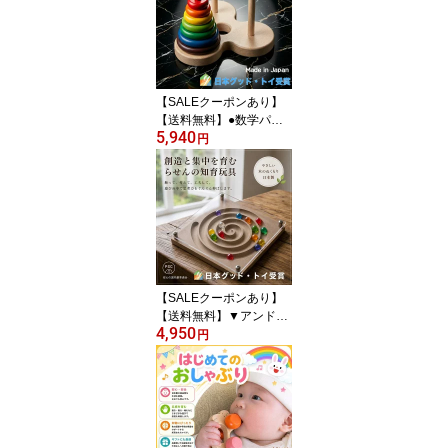
【SALEクーポンあり】
【送料無料】●数学パズ
5,940
ル ハノイの塔 (虹のバー
円
ジョン）木のおもちゃ パ
ズル 日本製 知育玩具 積
み木 1歳 プレゼント ラン
キング 2歳 3歳 4歳 5歳 6
歳 7歳 誕生日ギフト 出産
祝い 男の子 女の子 木製
玩具 玩具療法 木製 デザ
イン雑貨
【SALEクーポンあり】
【送料無料】▼アンドロ
4,950
メダ銀河 知育玩具 おす
円
すめ 型はめ 木のおもち
ゃ パズル 男の子 女の子
赤ちゃん おもちゃ 1歳半
2歳 2歳半 3歳 4歳 5歳 6
歳 7歳 誕生日ギフト 誕生
祝い 出産祝いに♪ デザイ