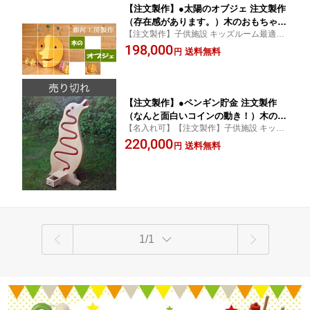
【注文製作】●太陽のオブジェ 注文製作
（存在感があります。）木のおもちゃ
【注文製作】子供施設 キッズルーム最適で
日本製 1歳 2歳 3歳 4歳 5歳 6歳 7歳 8歳
す。何かの記念に頂いたら嬉しいですね♪
198,000
幼児子供 誕生日ギフト〜出産祝い 誕生
送料無料
円
木育 安全 安心 日本製 インテリアにもgood
祝い 木工職人手作り 男の子 女の子 親
♪
子 木育 家族 遊具 記念 飾り 贈物 施設
小学校 中学校 高等学校 卒業記念
【注文製作】●ペンギン貯金 注文製作
（なんと面白いコインの動き！）木のお
【名入れ可】【注文製作】子供施設 キッズ
もちゃ 日本製 1歳 2歳 3歳 4歳 5歳 6歳
ルーム最適です。何かの記念に頂いたら嬉
220,000
7歳 8歳 幼児子供 誕生日ギフト〜出産祝
送料無料
円
しいですね♪ 木育 安全 安心 日本製 インテ
い 誕生祝い バリアフリー 木工職人手作
リアにもgood♪
り 男の子 女の子
1/1