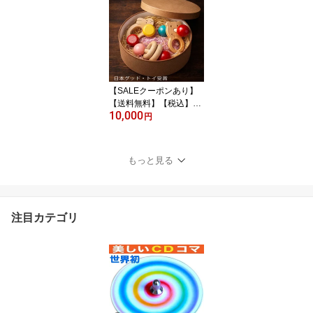
グッド・トイ受賞おもち
ゃ 知育玩具 1歳 1歳半 プ
レゼント ランキング 2歳
3歳 4歳 5歳 6歳 7歳 8歳
幼児子供〜高齢者 誕生日
ギフト〜出産祝い 木製
玩具 デザイン psc
【SALEクーポンあり】
【送料無料】【税込】●
10,000
出産祝いプチセット(ジュ
円
★ジュ) 赤ちゃん おもち
ゃ ギフトセット 歯がた
め 木のおもちゃ 車 まま
もっと見る
ごと 日本製 カタカタ お
しゃぶり 新生児 ベビー
積み木 男の子 女の子 3ヶ
月 4ヶ月 5ヶ月 6ヶ月7ヶ
注目カテゴリ
月 8ヶ月 木製 デザインP
SC