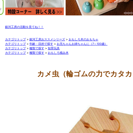
銀河工房の活動を見てね！！
カテゴリトップ
>
銀河工房おススメシリーズ
>
おもしろ木のおもちゃ
カテゴリトップ
>
年齢・目的で探す
>
お兄ちゃんお姉ちゃんに（7～100歳）
カテゴリトップ
>
種類で探す
>
知育玩具
カテゴリトップ
>
種類で探す
>
おもしろ積み木
カメ虫（輪ゴムの力でカタカ