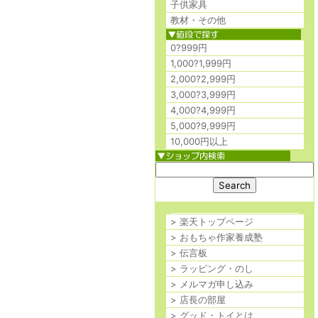
子供家具
教材・その他
0?999円
1,000?1,999円
2,000?2,999円
3,000?3,999円
4,000?4,999円
5,000?9,999円
10,000円以上
> 楽天トップページ
> おもちゃ作家養成塾
> 伝言板
> ラッピング・のし
> メルマガ申し込み
> 店長の部屋
> グッド・トイとは