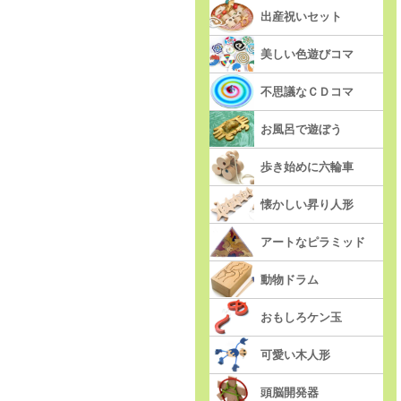
出産祝いセット
美しい色遊びコマ
不思議なＣＤコマ
お風呂で遊ぼう
歩き始めに六輪車
懐かしい昇り人形
アートなピラミッド
動物ドラム
おもしろケン玉
可愛い木人形
頭脳開発器