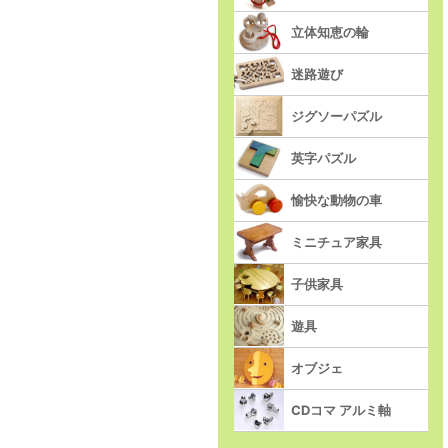
立体知恵の輪
迷路遊び
ジグソーパズル
英字パズル
愉快な動物の車
ミニチュア家具
子供家具
遊具
オブジェ
CDコマ アルミ軸