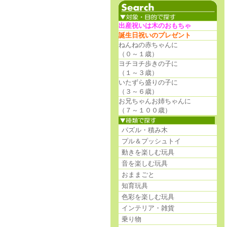
出産祝いは木のおもちゃ
誕生日祝いのプレゼント
ねんねの赤ちゃんに
（０～１歳）
ヨチヨチ歩きの子に
（１～３歳）
いたずら盛りの子に
（３～６歳）
お兄ちゃんお姉ちゃんに
（７～１００歳）
パズル・積み木
プル＆プッシュトイ
動きを楽しむ玩具
音を楽しむ玩具
おままごと
知育玩具
色彩を楽しむ玩具
インテリア・雑貨
乗り物