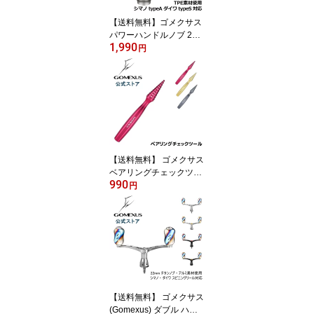
48mm 42mm Gomexus
【送料無料】ゴメクサス
パワーハンドルノブ 20m
1,990
m TPE製 シマノ Shiman
円
o TypeA ダイワ Daiwa Ty
pe S リール カスタム パ
ーツ 交換 ナスキー 18 レ
ガリス フリームス LT 用
Gomexus
【送料無料】 ゴメクサス
ベアリングチェックツー
990
ル レフレッシュ 用 ベア
円
リング 洗浄 メンテナン
ス 工具 アルミ製 Gomex
us
【送料無料】 ゴメクサス
(Gomexus) ダブル ハン