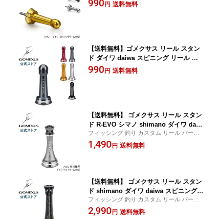
り式 スピニングリール 専用 リール カ
990
送料無料
円
スタム パーツ リールスタンド 16 ナス
キー レガリス LT 2000 など用 ボディー
キーパー アルミ 42mm Gomexus
【送料無料】ゴメクサス リール スタン
ド ダイワ daiwa スピニング リール 用
カスタム パーツ リールスタンド 17 セ
990
送料無料
円
オリー 2004 14 カルディア 2506 など用
ボディーキーパー アルミ 42mm Gome
xus
【送料無料】 ゴメクサス リール スタン
ド R-EVO シマノ shimano ダイワ daiw
フィッシング 釣り カスタム リール パーツ
a スピニング リール 用 カスタム パーツ
ダイワ シマノ 対応 スピニング
1,490
リールスタンド 彫刻バージョン フック
送料無料
円
掛け ステラ向け ボディーキーパー アル
ミ 42mm Gomexus
【送料無料】 ゴメクサス リール スタン
ド shimano ダイワ daiwa スピニング
フィッシング 釣り カスタム リール パーツ
リール 用 カスタム パーツ リールスタ
ダイワ シマノ 対応 スピニング
2,990
ンド ボディーキーパー 鍛造カーボン48
送料無料
円
mm Gomexus