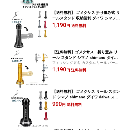
アルミ 46mm Gomexus
【送料無料】 ゴメクサス 折り畳み式 リ
ールスタンド 収納便利 ダイワ シマノ 2
1 アルテグラ等 スピニングリール用 ボ
1,190
送料無料
円
ディーキーパー アルミ製 超軽量 海釣り
耐食 48mm Gomexus
【送料無料】ゴメクサス 折り畳み リ
ール スタンド シマノ shimano ダイワ
フィッシング 釣り カスタム リール パーツ
daiwa 共回り式 スピニングリール 専用
ダイワ シマノ 対応
1,190
リール カスタム パーツ リールスタンド
送料無料
円
16 ナスキー レガリス LT 2000 など用
ボディーキーパー アルミ 46.5mm Gom
exus
【送料無料】 ゴメクサス リール スタン
ド シマノ shimano ダイワ daiwa スピ
ニング リール 用 カスタム パーツ リー
990
送料無料
円
ルスタンド 17 ツインパワー 19 ヴァン
キッシュ 15 ルビアス 16 セルテート な
ど 500-2000番専用 ボディーキーパー ア
ルミ 36.2mm Gomexus