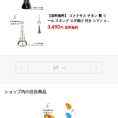
【送料無料】 ゴメクサス チタン 製 リ
ール スタンド エギ掛け 付き シマノ shi
mano ダイワ daiwa スピニング リール
3,490
送料無料
円
用 カスタム パーツ リールスタンド 17
ツインパワー 19 ヴァンキッシュ 15 ル
ビアス 16 セルテート 1003-3012 など
ボディーキーパー 44mm Gomexus
1/1
ショップ内の注目商品