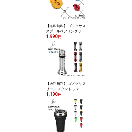
【送料無料】 ゴメクサス
スプールベアリングリム
1,990
ーバー スプールBBリム
円
ーバー シマノ ダイワ ア
ブガルシア ベイトリール
用 アルミ製 Gomexus
【送料無料】 ゴメクサス
リール スタンド シマノ s
1,190
himano ダイワ daiwa ス
円
ピニング リール 用 カス
タム パーツ リールスタ
ンド 17 ツインパワー 30
00-5000 19 ヴァンキッ
シュ 15 ルビアス 16 セル
テート 1003-3012 など
ボディーキーパー アルミ