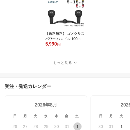
ンド 17 ツインパワー 30
00-5000 19 ヴァンキッ
シュ 15 ルビアス 16 セル
テート 1003-3012 など
ボディーキーパー アルミ
42mm Gomexus
【送料無料】 ゴメクサス
パワー ハンドル 100mm
5,990
リール カスタム パーツ
円
シマノ Shimano ダイワ
Daiwa アブガルシア Abu
Garcia 用 16 アルデバラ
もっと見る
ン BFS XG タトゥーラ 用
本体 TPEノブ付き ダブ
ルハンドル Gomexus
受注・発送カレンダー
2026年8月
20
日
月
火
水
木
金
土
日
月
火
26
27
28
29
30
31
1
30
31
1