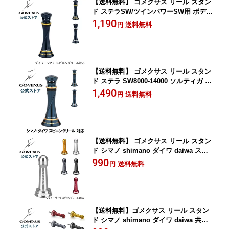
【送料無料】 ゴメクサス リール スタン
ド ステラSW/ツインパワーSW用 ボディ
ーキーパー アルミ 55mm Gomexus
1,190
送料無料
円
【送料無料】 ゴメクサス リール スタン
ド ステラ SW8000-14000 ソルティガ 80
00-20000 用 ボディーキーパー アルミ 5
1,490
送料無料
円
5mm Gomexus
【送料無料】 ゴメクサス リール スタン
ド シマノ shimano ダイワ daiwa スピ
ニング リール 用 カスタム パーツ リー
990
送料無料
円
ルスタンド 17 ツインパワー 3000-5000
19 ヴァンキッシュ 15 ルビアス 16 セル
テート 1003-3012 など ボディーキーパ
ー アルミ 42mm Gomexus
【送料無料】ゴメクサス リール スタン
ド シマノ shimano ダイワ daiwa 共回