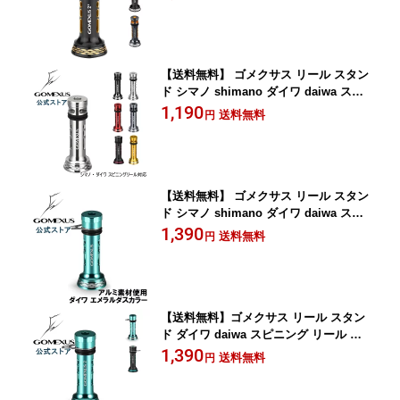
月下美人 18 21フリームス 18 エクセラ
ー など用 ボディーキーパー アルミ 42
mm 48mm Gomexus
【送料無料】 ゴメクサス リール スタン
ド シマノ shimano ダイワ daiwa スピ
ニング リール 用 カスタム パーツ リー
1,190
送料無料
円
ルスタンド 17 ツインパワー 3000-5000
19 ヴァンキッシュ 15 ルビアス 16 セル
テート 1003-3012 など ボディーキーパ
ー アルミ 48mm 42mm Gomexus
【送料無料】 ゴメクサス リール スタン
ド シマノ shimano ダイワ daiwa スピ
ニング リール 用 カスタム パーツ リー
1,390
送料無料
円
ルスタンド エメラルダスカラー ボディ
ーキーパー アルミ 46mm Gomexus
【送料無料】ゴメクサス リール スタン
ド ダイワ daiwa スピニング リール 用
カスタム パーツ リールスタンド エメラ
1,390
送料無料
円
ルダスカラー17 セオリー 2004 14 カル
ディア 2506 など用 ボディーキーパー