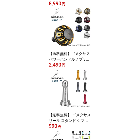
8,990
ドル 98mm シマノ (Shim
円
ano) ダイワ (Daiwa) ス
ピニングリール 用 20 ル
ビアス LT 2500 など用
超々ジュラルミン製 チタ
ンノブ付き ダブルハンド
ル
【送料無料】ゴメクサス
パワーハンドルノブ 35m
2,490
m 38mm 41mm アルミ
円
シマノ Shimano TypeA
ダイワ Daiwa TypeS リ
ール カスタム パーツ 交
換 セルテート フリーム
ス ナスキー カルディア
ストラディック 用 ダイ
ヤモンド柄 Gomexus
【送料無料】 ゴメクサス
リール スタンド シマノ s
990
himano ダイワ daiwa ス
円
ピニング リール 用 カス
タム パーツ リールスタ