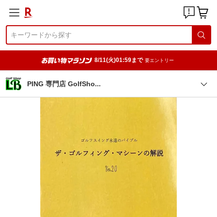
8/11(火)01:59まで
要エントリー
PING 専門店 GolfSh
o