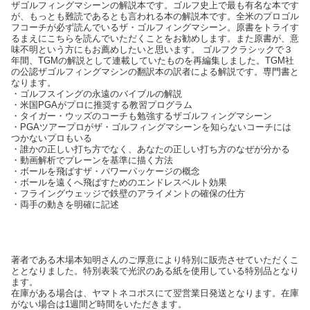
ザゴルフィングマシーンの解説本です。ゴルフ史上で最も有名な本です
が、もっとも難読であるとも言われる本の解説本です。全米のプロゴル
フコーチが必ず読んでいるザ・ゴルフィングマシーン。原書をトライす
るまえにこちらを読んでいただくことをお勧めします。また原書が、意
味不明という方にもお薦めしたいと思います。 ゴルフクラシックで３
年間、TGMの解説として連載していたものを再編集しました。TGM社
の公認ザゴルフィングマシンの翻訳本の訳者による解説です。専門書と
なります。
・ゴルフスイングの永遠のバイブルの解説
・米国PGAがプロに推奨する教習プログラム
・タイガー・ウッズのコーチも勉強するザゴルフィングマシーン
・PGAツアープロがザ・ゴルフィングマシーンを知らないコーチには
つかないプロもいる
・誰かの正しい打ち方でなく、あなたの正しい打ち方のなぜが分かる
・動画解析でプレーンを基準に描く方法
・ボールを飛ばすザ・パワーパッケージの概念
・ボールを遠くへ飛ばすためのエンドレスベルト効果
・フライングウェッジで鉄壁のアライメントの確保の仕方
・両手の動きを明確に記述
著者である木場本知明さんのご厚意により特別に販売させていただくこ
ととなりました。特別表装で光沢のある紙を使用している特別品となり
ます。
在庫がある場合は、ヤマトネコポスにて翌営業日発送となります。在庫
がない場合は1週間ど時間をいただきます。