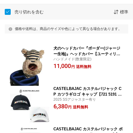
売り切れを含む
標準
価格や送料は、商品のサイズや色によって異なる場合があります。
犬のヘッドカバー『ボーダー(ジャージ
ー生地)』ヘッドカバー【ユーティリテ
ハンドメイド(数量限定)
ィ用 】《ゴールドネイビー》
11,000
送料無料
円
CASTELBAJAC カステルバジャック C
P カツラギロゴ キャップ【721 5191 18
2025 SSアジャスター有り
3】
6,380
送料無料
円
CASTELBAJAC カステルバジャック ポ