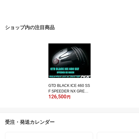
ショップ内の注目商品
GTD BLACK ICE 460 SS
F SPEEDER NX GREEN
126,500
GTD BLACK ICE 460 SS
円
Fドライバー カスタムSP
EEDER NX GREEN
受注・発送カレンダー