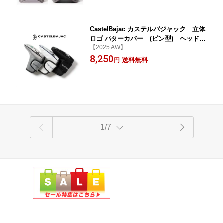
CastelBajac カステルバジャック 立体
ロゴ パターカバー (ピン型) ヘッドカ
【2025 AW】
バー【723-5399-310】
8,250
送料無料
円
1/7