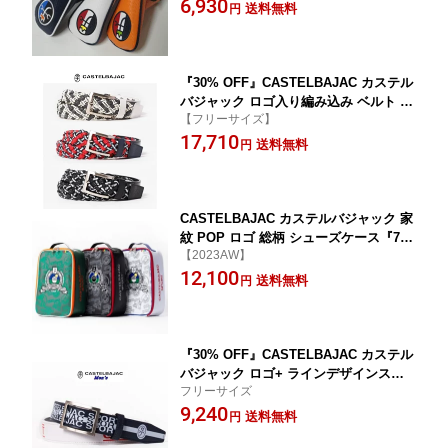
6,930
送料無料
円
『30% OFF』CASTELBAJAC カステル
バジャック ロゴ入り編み込み ベルト メ
【フリーサイズ】
ンズベルト【7233290119】
17,710
送料無料
円
CASTELBAJAC カステルバジャック 家
紋 POP ロゴ 総柄 シューズケース『723
【2023AW】
-3381-310』
12,100
送料無料
円
『30% OFF』CASTELBAJAC カステル
バジャック ロゴ+ ラインデザインスト
フリーサイズ
レッチ 合皮 ベルト メンズベルト【ホワ
9,240
イト】7233390123
送料無料
円