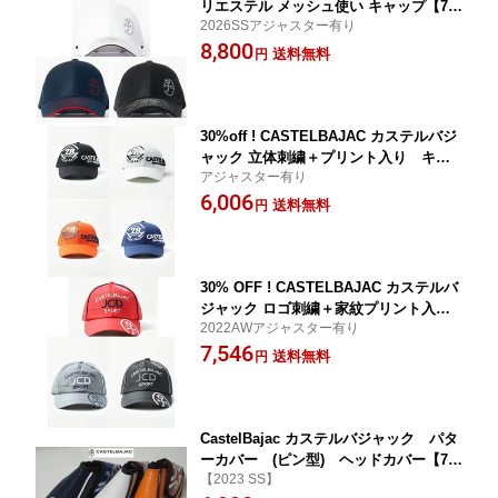
リエステル メッシュ使い キャップ【72
2026SSアジャスター有り
1-6191-125】
8,800
送料無料
円
30%off ! CASTELBAJAC カステルバジ
ャック 立体刺繍＋プリント入り キャ
アジャスター有り
ップ【723 2391 121】
6,006
送料無料
円
30% OFF ! CASTELBAJAC カステルバ
ジャック ロゴ刺繍＋家紋プリント入
2022AWアジャスター有り
り 中綿 キャップ【7232391133】
7,546
送料無料
円
CastelBajac カステルバジャック パタ
ーカバー (ピン型) ヘッドカバー【72
【2023 SS】
33199306】