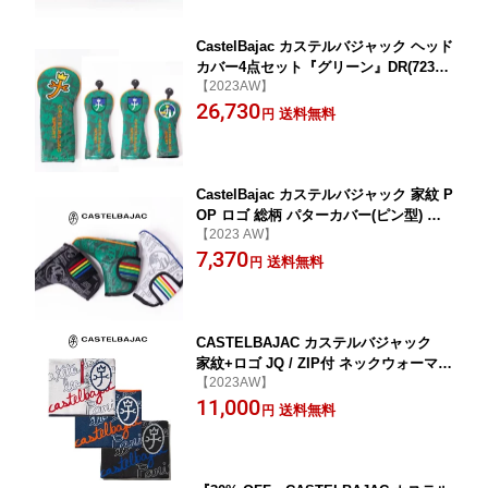
CastelBajac カステルバジャック ヘッド
カバー4点セット『グリーン』DR(72333
【2023AW】
99304) x 1本,FW(7233399305) x 2本,UT
26,730
(7233399306) x 1本
送料無料
円
CastelBajac カステルバジャック 家紋 P
OP ロゴ 総柄 パターカバー(ピン型) ヘ
【2023 AW】
ッドカバー【7233399307】
7,370
送料無料
円
CASTELBAJAC カステルバジャック
家紋+ロゴ JQ / ZIP付 ネックウォーマー
【2023AW】
【723-3482-121】
11,000
送料無料
円