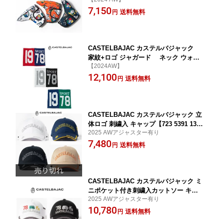
(ピン型) ヘッドカバー【723-4399-306】
7,150
送料無料
円
CASTELBAJAC カステルバジャック
家紋+ロゴ ジャガード ネック ウォー
【2024AW】
マー 【723-4482-124】
12,100
送料無料
円
CASTELBAJAC カステルバジャック 立
体ロゴ 刺繍入 キャップ【723 5391 13
2025 AWアジャスター有り
2】
7,480
送料無料
円
CASTELBAJAC カステルバジャック ミ
ニポケット付き刺繍入カットソー キャ
2025 AWアジャスター有り
ップ【723 5391 135】
10,780
送料無料
円