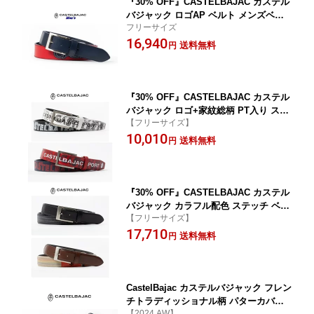
『30% OFF』CASTELBAJAC カステル
バジャック ロゴAP ベルト メンズベル
フリーサイズ
ト【レッド】7233490118
16,940
送料無料
円
『30% OFF』CASTELBAJAC カステル
バジャック ロゴ+家紋総柄 PT入り スト
【フリーサイズ】
レッチ 合皮 ベルト メンズベルト【723
10,010
4390 123】
送料無料
円
『30% OFF』CASTELBAJAC カステル
バジャック カラフル配色 ステッチ ベル
【フリーサイズ】
ト メンズベルト【723 4390 128】
17,710
送料無料
円
CastelBajac カステルバジャック フレン
チトラディッショナル柄 パターカバー
【2024 AW】