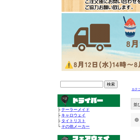
カテ
並
├
テーラーメイド
├
キャロウェイ
├
タイトリスト
└
その他メーカー