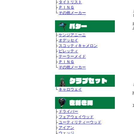
├
タイトリスト
├
ＰＩＮＧ
└
その他メーカー
├
ケンジアニーニ
├
オデッセイ
├
スコッティキャメロン
├
ピレッティ
├
テーラーメイド
├
ＰＩＮＧ
└
その他メーカー
└
キャロウェイ
├
ドライバー
├
フェアウェイウッド
├
ユーティリティーウッド
├
アイアン
├
ウェッジ