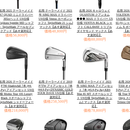
右用 2025 テーラーメイド
右用 テーラーメイド 2021
右用 2026 キャロウェイ
右用 2026
R7 QUAD ミニドライバー
年 SIM2 MAX ドライバー
QUANTUM クアンタム
VOLITI
305ccヘッド US仕様
US仕様 Ventus カーボンシ
◆◆◆ MAX ドライバー US
US仕様 TE
Fujikura Speeder MD シャフ
ャフト TaylorMade 21 シム2
仕様 VENTUS BLACK シャ
65 (S) シ
ト TaylorMade アールセブン
マックス【あす楽対応】
フト CALLAWAY トリプル
ィム X 
クアッド【あす楽対応】
価格
48,800円
ダイヤモンド マックス【あ
【あ
価格
56,800円
す楽対応】
価
価格
88,000円
右用 2026 テーラーメイド
右用 テーラーメイド 2019
右用 テーラーメイド 2021
右用 20
P790 Shadowfall 7本 (#4-
P7TW アイアンセット 7本
年 SIM2 MAX アイアンセッ
T350 オ
(#4-9,Pw) DYNAMIC GOLD
9,Pw) アイアンセット US仕
ト 7本 (#5-9,Pw,Aw) KBS
9,Pw) 
TOUR ISSUE US仕様【あす
様 Modus Tour 105 Luxury
Max 85 MT スチールシャフ
様 True 
楽対応】
Black スチールシャフト
ト US仕様 TaylorMade 21 シ
Onyx
価格
258,500円
TaylorMade シャドーフォー
ム2 マックス【あす楽対
Titleist
ル【あす楽対応】
応】
価格
218,000円
価格
78,800円
価格