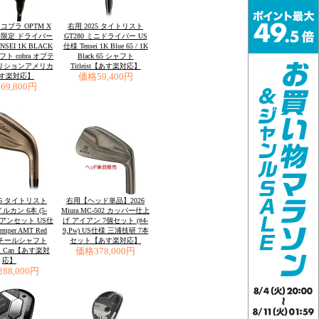
 コブラ OPTM X
右用 2025 タイトリスト
ON 限定 ドライバー
GT280 ミニドライバー US
NSEI 1K BLACK
仕様 Tensei 1K Blue 65 / 1K
ャフト cobra オプテ
Black 65 シャフト
ボリションアメリカ
Titleist【あす楽対応】
す楽対応】
価格
59,400円
格
69,800円
26 タイトリスト
右用【ヘッド単品】2026
イルカン 6本 (5-
Miura MC-502 カッパー仕上
アイアンセット US仕
げ アイアン 7個セット (#4-
Temper AMT Red
9,Pw) US仕様 三浦技研 7本
 スチールシャフト
セット【あす楽対応】
 Oil Can【あす楽対
価格
378,000円
応】
288,000円