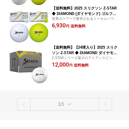
【送料無料】2025 スリクソン Z-STAR
◆ DIAMOND (ダイヤモンド) ゴルフボ
世界のツアーで要求されるトータルパフォ
ール 1ダース(12球入り) 日本仕様 SRIX
ーマンスを徹底追求！
6,930
ON ( ホワイト / イエロー )【メール便不
送料無料
円
可】【あす楽対応】
【送料無料】【24球入り】2025 スリク
ソン Z-STAR ◆ DIAMOND ダイヤモン
Z-STARシリーズ最大のアイアンスピン性能
ド ゴルフボール ホワイト US仕様 SRIX
を実現したモデル！
12,000
ON Zスター【あす楽対応】
送料無料
円
1/1