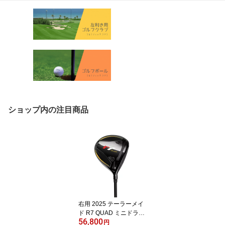
ショップ内の注目商品
右用 2025 テーラーメイ
ド R7 QUAD ミニドライ
56,800
バー 305ccヘッド US仕
円