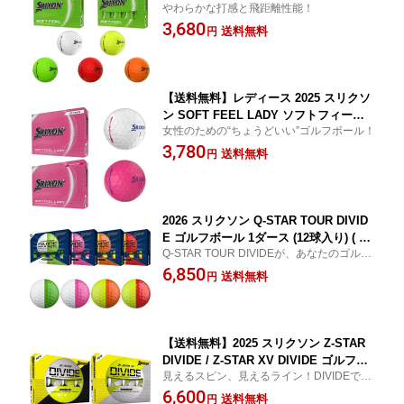
やわらかな打感と飛距離性能！
ボール 1ダース (12球入り) US仕様 SRI
3,680
XON【メール便不可】【あす楽対応】
送料無料
円
【送料無料】レディース 2025 スリクソ
ン SOFT FEEL LADY ソフトフィール
女性のための“ちょうどいい”ゴルフボール！
レディ ( ホワイト / ピンク ) 1ダース (12
3,780
球入り) ゴルフボール US仕様 SRIXON
送料無料
円
【あす楽対応】
2026 スリクソン Q-STAR TOUR DIVID
E ゴルフボール 1ダース (12球入り) ( ホ
Q-STAR TOUR DIVIDEが、あなたのゴルフ
ワイト/グリーン / ホワイト/ピンク イエ
を次のステージへ連れていく。
6,850
ロー/オレンジ イエロー/レッド ) US仕
送料無料
円
様 SRIXON Qスター ツアー ディバイド
【あす楽対応】
【送料無料】2025 スリクソン Z-STAR
DIVIDE / Z-STAR XV DIVIDE ゴルフボ
見えるスピン、見えるライン！DIVIDEでグ
ール イエロー/ホワイト 1ダース (12球入
リーンの攻略がもっと鮮明に！
6,600
り) US仕様 SRIXON Zスター ディバイ
送料無料
円