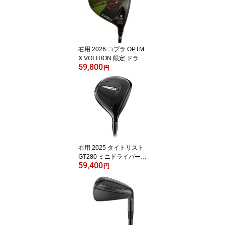
クス【あす楽対応】
右用 2026 コブラ OPTM
X VOLITION 限定 ドライ
59,800
バー US仕様 TENSEI 1K
円
BLACK 65 (S) シャフト c
obra オプティム X ボリ
ションアメリカ【あす楽
対応】
右用 2025 タイトリスト
GT280 ミニドライバー U
59,400
S仕様 Tensei 1K Blue 65
円
/ 1K Black 65 シャフト Ti
tleist【あす楽対応】