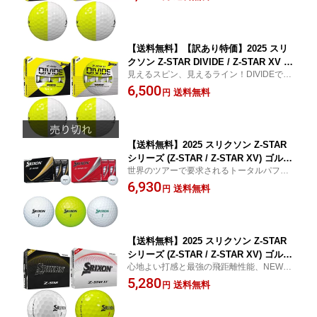
ド ツートンカラー【あす楽対応】
【送料無料】【訳あり特価】2025 スリ
クソン Z-STAR DIVIDE / Z-STAR XV DI
見えるスピン、見えるライン！DIVIDEでグ
VIDE ゴルフボール イエロー/ホワイト 1
リーンの攻略がもっと鮮明に！
6,500
ダース (12球入り) US仕様【メール便不
送料無料
円
可】【あす楽対応】
【送料無料】2025 スリクソン Z-STAR
シリーズ (Z-STAR / Z-STAR XV) ゴルフ
世界のツアーで要求されるトータルパフォ
ボール 1ダース(12球入り) 日本仕様 SRI
ーマンスを徹底追求！
6,930
XON ( ホワイト / イエロー / ロイヤルグ
送料無料
円
リーン )【メール便不可】【あす楽対
応】
【送料無料】2025 スリクソン Z-STAR
シリーズ (Z-STAR / Z-STAR XV) ゴルフ
心地よい打感と最強の飛距離性能、NEW Z-
ボール 1ダース(12球入り) US仕様 SRIX
STARシリーズで勝利を掴もう！
5,280
ON Zスター【あす楽対応】
送料無料
円