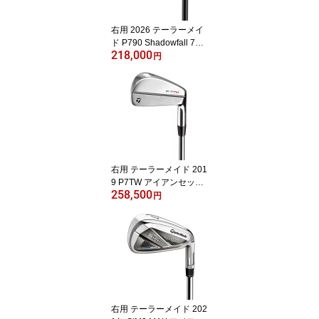
右用 2026 テーラーメイ
ド P790 Shadowfall 7本
218,000
(#4-9,Pw) アイアンセッ
円
ト US仕様 Modus Tour 1
05 Luxury Black スチー
ルシャフト TaylorMade
シャドーフォール【あす
楽対応】
右用 テーラーメイド 201
9 P7TW アイアンセット
258,500
7本 (#4-9,Pw) DYNAMIC
円
GOLD TOUR ISSUE US
仕様【あす楽対応】
右用 テーラーメイド 202