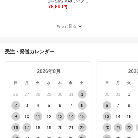
1年 SIM2 MAX アイアン
78,800
セット 7本 (#5-9,Pw,Aw)
円
KBS Max 85 MT スチー
ルシャフト US仕様 Taylo
rMade 21 シム2 マック
もっと見る
ス【あす楽対応】
受注・発送カレンダー
2026年8月
20
日
月
火
水
木
金
土
日
月
火
26
27
28
29
30
31
1
30
31
1
2
3
4
5
6
7
8
6
7
8
9
10
11
12
13
14
15
13
14
15
16
17
18
19
20
21
22
20
21
22