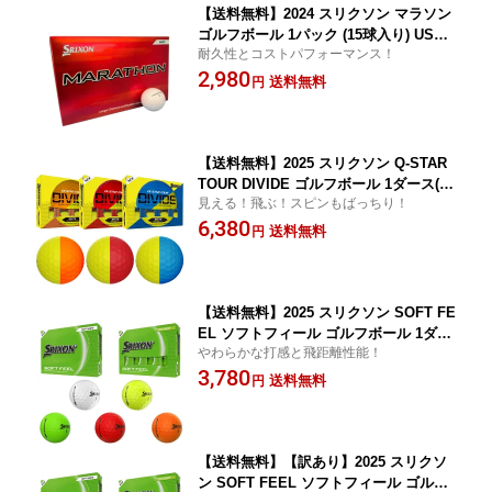
【送料無料】2024 スリクソン マラソン
ゴルフボール 1パック (15球入り) US仕
耐久性とコストパフォーマンス！
様 SRIXON 【あす楽対応】
2,980
送料無料
円
【送料無料】2025 スリクソン Q-STAR
TOUR DIVIDE ゴルフボール 1ダース(12
見える！飛ぶ！スピンもばっちり！
球入り) ( イエロー/オレンジ / イエロー/
6,380
レッド / イエロー/ブルー ) US仕様 SRI
送料無料
円
XON Qスター ツアー ディバイド【あす
楽対応】
【送料無料】2025 スリクソン SOFT FE
EL ソフトフィール ゴルフボール 1ダー
やわらかな打感と飛距離性能！
ス (12球入り) US仕様 SRIXON【メール
3,780
便不可】【あす楽対応】
送料無料
円
【送料無料】【訳あり】2025 スリクソ
ン SOFT FEEL ソフトフィール ゴルフ