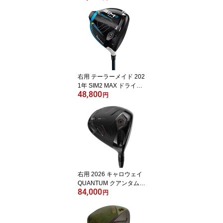
様 Fujikura Speeder MD
シャフト TaylorMade ア
ールセブン クアッド【あ
す楽対応】
右用 テーラーメイド 202
1年 SIM2 MAX ドライバ
48,800
ー US仕様 Ventus カーボ
円
ンシャフト TaylorMade
21 シム2 マックス【あす
楽対応】
右用 2026 キャロウェイ
QUANTUM クアンタム
84,000
◆◆◆ MAX ドライバー
円
US仕様 VENTUS BLACK
シャフト CALLAWAY ト
リプルダイヤモンド マッ