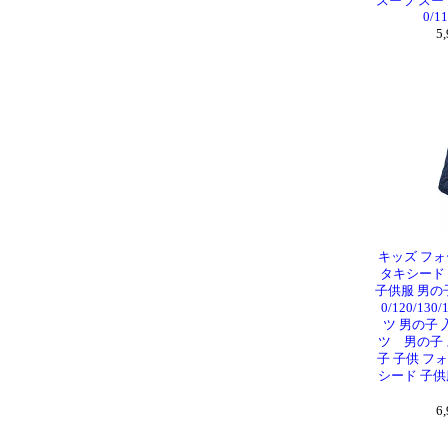
スーツ スー
0/11
5
キッズ フォ
タキシード
子供服 男の
0/120/130
ツ 男の子 
ツ 男の子 
子 子供 フ
シード 子供
6