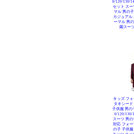
0/120/130
セット スー
マル 男の
カジュアル 
ーマル 男
園スーツ
キッズ フォ
タキシード
子供服 男の
0/120/13
スーツ 男の
対応 フォー
の子 子供服