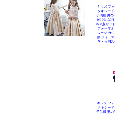
キッズ フォ
タキシード
子供服 男の
0/120/13
料 8点セッ
フォーマル
スーツ カジ
服 フォーマ
学・入園ス
キッズ フォ
タキシード
子供服 男の