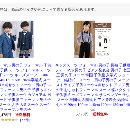
料は、商品のサイズや色によって異なる場合があります。
ーマル 男の子 フォーマル 子供
キッズスーツ フォーマル 男の子 長袖 子供
 子供 スーツ フォーマルスーツ
フォーマル 男の子 ピアノ発表会 男の子 七
子スーツ キッズスーツ 100/11
三 男の子 スーツ 韓国 子供服 入学式 ジュニ
/140/150/160/170cm卒業式 スー
ア 結婚式 スーツ 男の子男の子 スーツ
点 6点セット スーツ 男の子 ス
ストライプ 子供スーツ 4点セット アップ 男
 フォーマル 男の子 子供 タキシ
の子 おしゃれフォーマル スーツ 蝶ネクタイ
マル 子供スーツ カジュアル 男
子供服 キッズフォーマル サスペンダー 子供
ード 子供服 フォーマル 男の子
スーツ 卒園式 入園式 ピアノ発表会 結婚式
スーツ 入学 入園スーツ スーツ
七五三 90cm 100cm 110cm 120cm 130cm 140
cm
フォーマル 男の子
5,478円
送料無料
5,478円
送料無料
(27件)