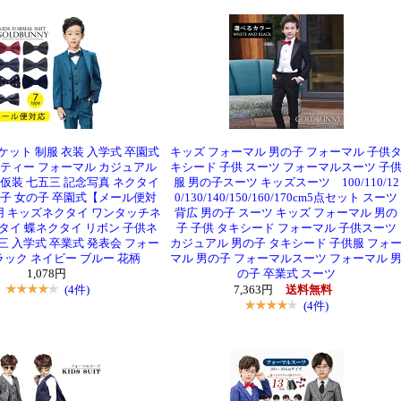
ケット 制服 衣装 入学式 卒園式
キッズ フォーマル 男の子 フォーマル 子供
ーティー フォーマル カジュアル
キシード 子供 スーツ フォーマルスーツ 子
 仮装 七五三 記念写真 ネクタイ
服 男の子スーツ キッズスーツ 100/110/12
の子 女の子 卒園式【メール便対
0/130/140/150/160/170cm5点セット スーツ
 キッズネクタイ ワンタッチネ
背広 男の子 スーツ キッズ フォーマル 男の
タイ 蝶ネクタイ リボン 子供ネ
子 子供 タキシード フォーマル 子供スーツ
三 入学式 卒業式 発表会 フォー
カジュアル 男の子 タキシード 子供服 フォ
ラック ネイビー ブルー 花柄
マル 男の子 フォーマルスーツ フォーマル 
1,078円
の子 卒業式 スーツ
(4件)
7,363円
送料無料
(4件)