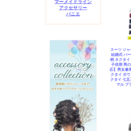
マーメイドライン
アクセサリー
パニエ
スーツ ジャ
結婚式 パ
柄 ネクタイ
子供用 男
応】男女兼用
クタイ ボウ
クタイ 七五
マル ブ