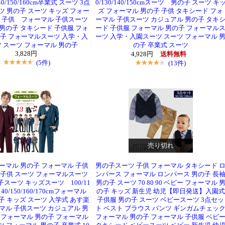
/140/150/160cm卒業式 スーツ 3点
0/130/140/150cmスーツ 男の子 スーツ キ
ツ 男の子 スーツ キッズ フォー
ズ フォーマル 男の子 子供 タキシード フォ
子 子供 フォーマル 子供スーツ
ーマル 子供スーツ カジュアル 男の子 タキ
男の子 タキシード 子供服 フォ
ード 子供服 フォーマル 男の子 フォーマル
の子 フォーマルスーツ 入学・入
ーツ 入学・入園スーツ スーツ フォーマル 
 スーツ フォーマル 男の子
の子 卒業式 スーツ
3,828円
4,928円
送料無料
(5件)
(13件)
売り切れ
ーマル 男の子 フォーマル 子供
男の子スーツ 子供 フォーマル タキシード 
 子供 スーツ フォーマルスーツ
ンパース フォーマル ロンパース 男の子 長
子スーツ キッズスーツ 100/11
男の子 スーツ 70 80 90 ベビー フォーマル 
0/140/150/160/170cmフォーマル
の子 キッズ 新生児 幼児【即日発送】入園式
子 キッズ スーツ 入学式 あす楽
子供服 男の子 スーツ ベビースーツ 3点セッ
マル 子供スーツ カジュアル 男
ト ベスト ブラウス パンツ ギンガムチェッ
 フォーマル 男の子 フォーマル
フォーマル 男の子 フォーマル 子供服 ベビ