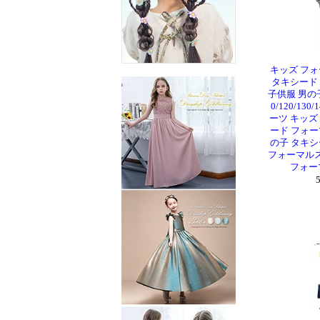
キッズ フォ
タキシード
子供服 男の
0/120/130
ーツ キッズ
ード フォー
の子 タキシ
フォーマルス
フォー