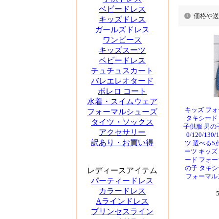
ベビードレス
価格や送
キッズドレス
ガールズドレス
ワンピース
キッズスーツ
ベビードレス
チュチュスカート
バレエレオタード
ボレロ コート
水着・スイムウェア
キッズ フォ
フォーマルシューズ
タキシード
タイツ・ソックス
子供服 男の
アクセサリー
0/120/130
訳あり・お買い得
ツ 選べる5
ーツ キッズ
ード フォー
の子 タキシ
レディースアイテム
フォーマル
パーティードレス
カラードレス
Aラインドレス
プリンセスライン