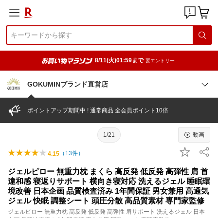
8/11(火)01:59まで
要エントリー
GOKUMINブランド直営店
ポイントアップ期間中 ! 通常商品 全会員ポイント10倍
1/21
動画
（
13
件）
4.15
ジェルピロー 無重力枕 まくら 高反発 低反発 高弾性 肩 首
違和感 寝返りサポート 横向き寝対応 洗えるジェル 睡眠環
境改善 日本企画 品質検査済み 1年間保証 男女兼用 高通気
ジェル 快眠 調整シート 頭圧分散 高品質素材 専門家監修
ジェルピロー 無重力枕 高反発 低反発 高弾性 肩サポート 洗えるジェル 日本