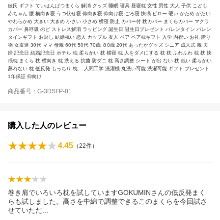
彼氏 ギフト ていはんぱつまくら 解消 グッズ 睡眠 寝具 昼寝枕 女性 男性 大人 子供 こども
赤ちゃん 腰 横向き寝 うつ伏せ寝 仰向き寝 仰向け寝 ごろ寝 快眠 ピロー 硬い かため かたい
やわらかめ 大きい 大きめ 小さい 小さめ 横寝 防止 カバー付 枕カバー まくらカバー マクラ
カバー 鼻呼吸 のど ストレス解消 ラッピング 誕生日 誕生日プレゼント バレンタイン バレン
タインギフト お返し 結婚祝い 恋人 カップル 友人 ペア ペア枕ギフト 入学 内祝い お礼 贈り
物 女友達 30代 ママ 母親 60代 50代 70歳 ８0歳 20代 あったかグッズ シニア 成人式 親 夫
婦 記念日 結婚記念日 ホテル 枕 柔らかい 枕 横寝 枕 人をダメにする 枕 枕 ふわふわ 枕 枕 快
眠枕 まくら 枕 横向き 枕 洗える 抗菌 防ダニ 枕 高さ調整 シート が出 ない 枕 低い 柔らかい
蒸れない 枕 低反発 もっちり 枕 人間工学 洗濯機 丸洗い可能 洗濯可能 ギフト プレゼント
1年保証 仰向け
商品番号：G-3DSFP-01
購入した人のレビュー
4.45
（
22
件）
巻き肩でいろいろ枕を試していますGOKUMINさんの低反発まく
らも試しました。高さを中綿で調整できるこのまくらを今回試さ
せていた
だ