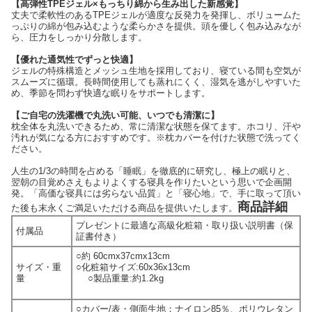
【高弾性TPEジェル×もっちり綿から生み出した新感覚】
丈夫で柔軟性のあるTPEジェルが適度な反発力を発揮し、ボリュームた
っぷりの綿が包み込むような柔らかさを提供。頭を優しく包み込みなが
ら、圧力をしっかり分散します。
【優れた通気性でずっと快適】
ジェルの特殊構造とメッシュ生地を採用しており、寝ている間も空気が
スムーズに循環。長時間使用しても蒸れにくく、湿気を逃がしやすいた
め、季節を問わず快適な眠りをサポートします。
【ご自宅の洗濯機で丸洗い可能、いつでも清潔に】
枕全体を丸洗いできるため、常に清潔な状態を保てます。ホコリ、汗や
汚れが気になる方におすすめです。※枕カバーを付けた状態で洗ってく
ださい。
人生の1/3の時間を占める「睡眠」を徹底的に研究し、極上の眠りと、
翌朝の目覚めさえもよりよくする寝具を作りたいという思いで企画開
発。「高価な寝具には劣らない品質」と「寝心地」で、手に取って頂い
商品詳細
た後も末永くご満足いただける商品を提供いたします。
プレゼントに最適な高級化粧箱・取り扱い説明書（保
付属品
証書付き）
○約 60cmx37cmx13cm
サイズ・重
○化粧箱サイズ:60x36x13cm
量
○製品重量:約1.2kg
○カバー/表・側面生地：ナイロン85％、ポリウレタン