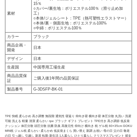
15％
○カバー/裏生地：ポリエステル100％（滑り止め加
素材
工）
○本体/ジェルシート：TPE（熱可塑性エラストマー）
○本体/裏・側面生地：ポリエステル100%
○中綿：ポリエステル100％
カラー
ブラック
商品企画・
日本
開発
デザイン
日本
生産国
中国専用工場生産
商品品質保
ご購入後1年間の品質保証
証
製品番号
G-3DSFP-BK-01
TPE 快眠 柔らかめ 高さ調整 無段階 通気性 寝返り 仰向き寝 横向き寝 体圧分散 丸洗い 洗濯
可能 洗える 軽量 清潔 柔らかい tpe ブラック ギフト プレゼント TPE付き 高さ調節 低反発
クッション 体圧分散 頭圧分散 抗菌 防臭 高復元性 仰向け 横向き 枕 ゲル枕 60×35cm GOKU
MIN枕 ジェル枕 柔らかい 柔らかめ 低反発まくら 買い替え 新調 お祝い 母の日 父の日 敬老
の日 引っ越し 引越し 新居 転勤 新生活 1人暮らし ひとり暮らし クリスマスプレゼント 彼女