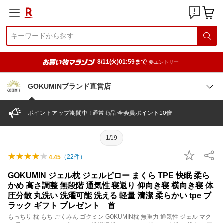
8/11(火)01:59まで
要エントリー
GOKUMINブランド直営店
ポイントアップ期間中 ! 通常商品 全会員ポイント10倍
1/19
（
22
件）
4.45
GOKUMIN ジェル枕 ジェルピロー まくら TPE 快眠 柔ら
かめ 高さ調整 無段階 通気性 寝返り 仰向き寝 横向き寝 体
圧分散 丸洗い 洗濯可能 洗える 軽量 清潔 柔らかい tpe ブ
ラック ギフト プレゼント 首
もっちり 枕 もち ごくみん ゴクミン GOKUMIN枕 無重力 通気性 ジェル マク