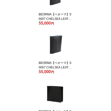
BEORMA【ベオーマ】S
0007 CHELSEA LEATH
55,000
ER 3FOLD WALLET *NA
円
VY/BLUE
BEORMA【ベオーマ】S
0007 CHELSEA LEATH
55,000
ER 3FOLD WALLET *NA
円
VY/LT.BLUE