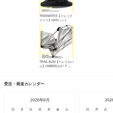
TREKMATES【トレック
メイツ】HAT/ハット
TRAIL BUM【トレイルバ
ム】UMBRELLA / アンブ
レラ
受注・発送カレンダー
2026年8月
20
日
月
火
水
木
金
土
日
月
火