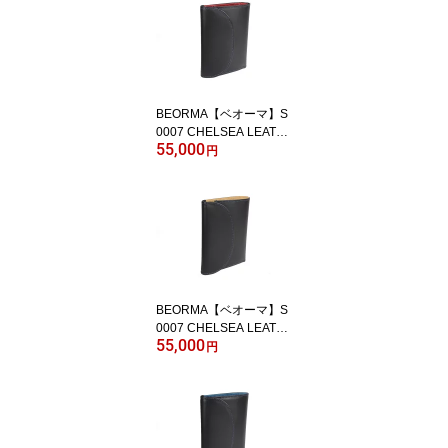
BEORMA【ベオーマ】S
0007 CHELSEA LEATH
55,000
ER 3FOLD WALLET *NA
円
VY/WINE
BEORMA【ベオーマ】S
0007 CHELSEA LEATH
55,000
ER 3FOLD WALLET *NA
円
VY/ECRU