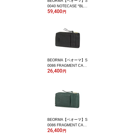
BEORMA【ベオーマ】S
0040 NOTECASE *BLA
59,400
CK / BRIDLE LEATHER
円
BEORMA【ベオーマ】S
0086 FRAGMENT CASE
26,400
*BLACK / NATUR LEATH
円
ER
BEORMA【ベオーマ】S
0086 FRAGMENT CASE
26,400
*GREEN / NATUR LEAT
円
HER