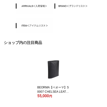
ショップ内の注目商品
BEORMA【ベオーマ】S
0007 CHELSEA LEATH
55,000
ER 3FOLD WALLET *NA
円
VY/NAVY